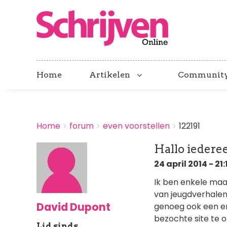
Home
Artikelen
Communit
BREADCRUMBS
Home
forum
even voorstellen
122191
You
are
Hallo iedere
here:
24 april 2014 - 21:
Ik ben enkele maa
van jeugdverhalen
David Dupont
genoeg ook een er
bezochte site te 
Lid sinds