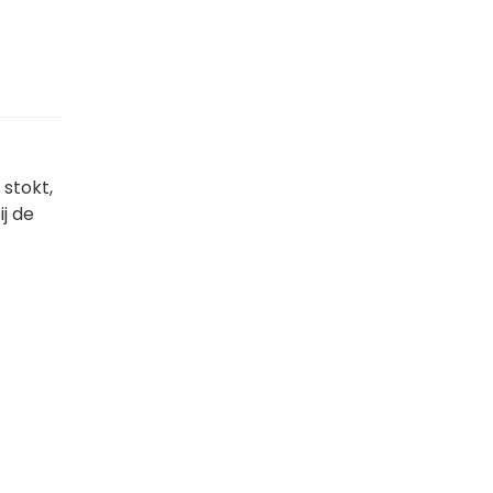
 stokt,
ij de