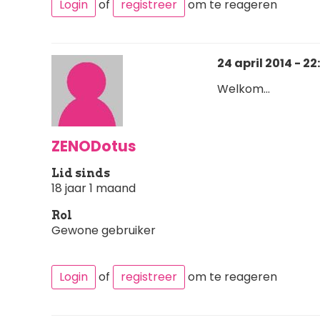
Login
of
registreer
om te reageren
24 april 2014 - 22
Welkom...
ZENODotus
Lid sinds
18 jaar 1 maand
Rol
Gewone gebruiker
Login
of
registreer
om te reageren