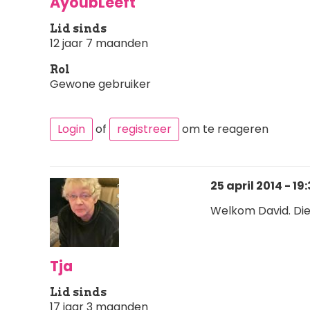
AyoubLeeft
Lid sinds
12 jaar 7 maanden
Rol
Gewone gebruiker
Login
of
registreer
om te reageren
25 april 2014 - 19
Welkom David. Die 
Tja
Lid sinds
17 jaar 3 maanden