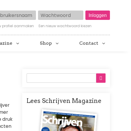
ruikersnaam
Wachtwoord
w profiel aanmaken
Een nieuw wachtwoord kiezen
azine
Shop
Contact
Lees Schrijven Magazine
ijver
Afbeelding
mmer
e druk
acten