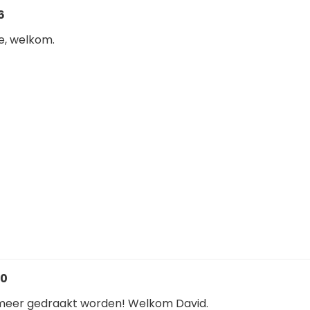
6
je, welkom.
50
meer gedraakt worden! Welkom David.