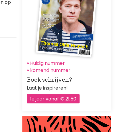
on op
» Huidig nummer
»
komend nummer
Boek schrijven?
Laat je inspireren!
1e jaar vanaf € 21,50