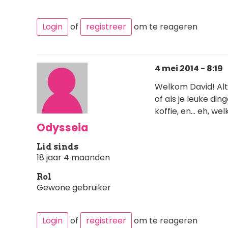
Login
of
registreer
om te reageren
4 mei 2014 - 8:19
Welkom David! Alti
of als je leuke din
koffie, en… eh, we
Odysseia
Lid sinds
18 jaar 4 maanden
Rol
Gewone gebruiker
Login
of
registreer
om te reageren