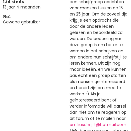
een schrijfgroep oprichten
Lid sinds
13 jaar 4 maanden
voor mensen tussen de 15
en 25 jaar. Om de zoveel tijd
Rol
krijg je een opdracht die
Gewone gebruiker
door de andere leden
gelezen en beoordeeld zal
worden. De bedoeling van
deze groep is om beter te
worden in het schrijven en
om andere hun schrijfstijl te
leren kennen. Dit zijn nog
maar ideeën, en we kunnen
pas echt een groep starten
als mensen geïnteresseerd
en bereid zijn om mee te
werken. :) Als je
geïnteresseerd bent of
verder informatie wil, aarzel
dan niet om te reageren op
dit forum of te mailen naar
emiliaschrijft@hotmail.com
! We hopen om snel iets van