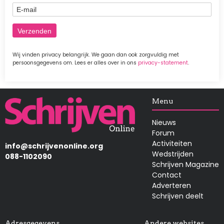
E-mail
Wij vinden privacy belangrijk. We gaan dan ook zorgvuldig met
persoonsgegevens om. Lees er alles over in ons
privacy-statement
.
Afbeelding
Menu
Nieuws
Forum
Activiteiten
info@schrijvenonline.org
Wedstrijden
088-1102090
Schrijven Magazine
Contact
Adverteren
Schrijven deelt
Adresgegevens
Andere websites