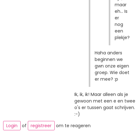
maar
eh... Is
er
nog
een
plekje?
Haha anders
beginnen we
gwn onze eigen
groep. Wie doet
er mee? :p
Ik, ik, ik! Maar alleen als je
gewoon met een e en twee
o's er tussen gaat schrijven.
:-)
Login
of
registreer
om te reageren