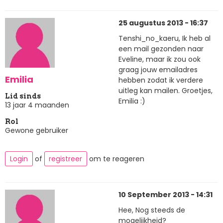
25 augustus 2013 - 16:37
Tenshi_no_kaeru, Ik heb al
een mail gezonden naar
Eveline, maar ik zou ook
graag jouw emailadres
Emilia
hebben zodat ik verdere
uitleg kan mailen. Groetjes,
Lid sinds
Emilia :)
13 jaar 4 maanden
Rol
Gewone gebruiker
Login
of
registreer
om te reageren
10 September 2013 - 14:31
Hee, Nog steeds de
mogelijkheid?