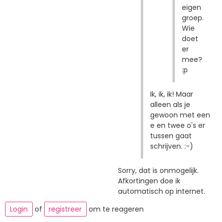
eigen
groep.
Wie
doet
er
mee?
:p
Ik, ik, ik! Maar
alleen als je
gewoon met een
e en twee o's er
tussen gaat
schrijven. :-)
Sorry, dat is onmogelijk.
Afkortingen doe ik
automatisch op internet.
Login
of
registreer
om te reageren