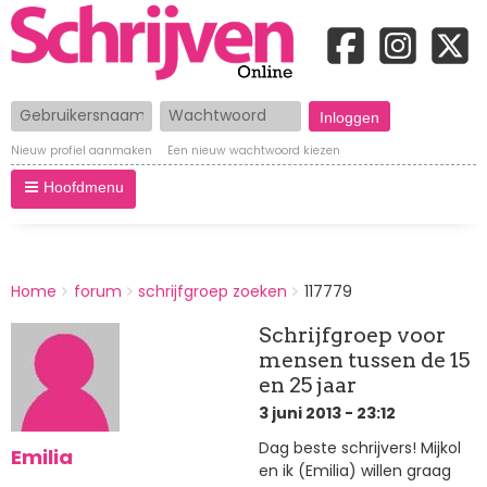
Gebruikersnaam
Wachtwoord
Nieuw profiel aanmaken
Een nieuw wachtwoord kiezen
Hoofdmenu
BREADCRUMBS
Home
forum
schrijfgroep zoeken
117779
You
are
Schrijfgroep voor
here:
mensen tussen de 15
en 25 jaar
3 juni 2013 - 23:12
Dag beste schrijvers! Mijkol
Emilia
en ik (Emilia) willen graag