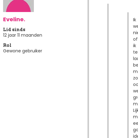
Eveline.
Ik
w
Lid sinds
ni
12 jaar 11 maanden
of
ik
Rol
Gewone gebruiker
te
la
b
m
z
o
we
gr
m
Lij
m
e
g
id