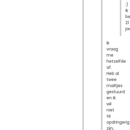
:)
Ik
b
21
ja
Ik
vraag
me
hetzelfde
af.
Heb al
twee
mailtjes
gestuurd
en ik
wil
niet
té
opdringerig
zijn,