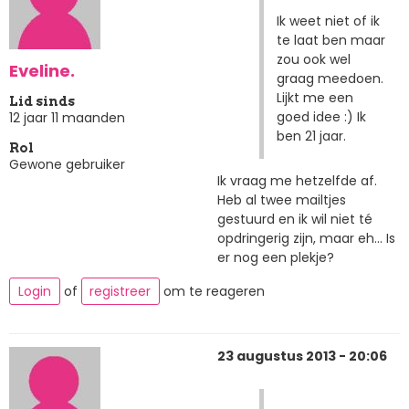
Ik weet niet of ik
te laat ben maar
zou ook wel
Eveline.
graag meedoen.
Lijkt me een
Lid sinds
goed idee :) Ik
12 jaar 11 maanden
ben 21 jaar.
Rol
Gewone gebruiker
Ik vraag me hetzelfde af.
Heb al twee mailtjes
gestuurd en ik wil niet té
opdringerig zijn, maar eh... Is
er nog een plekje?
Login
of
registreer
om te reageren
23 augustus 2013 - 20:06