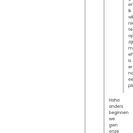
e
ik
wi
ni
té
op
zij
m
eh.
Is
er
n
e
pl
Haha
anders
beginnen
we
gwn
onze