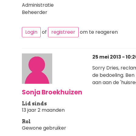
Administratie
Beheerder
Login
of
registreer
om te reageren
25 mei 2013 - 10:2
Sorry Dries, recl
de bedoeling. Ben 
aan aan de 'huisreg
Sonja Broekhuizen
Lid sinds
13 jaar 2 maanden
Rol
Gewone gebruiker