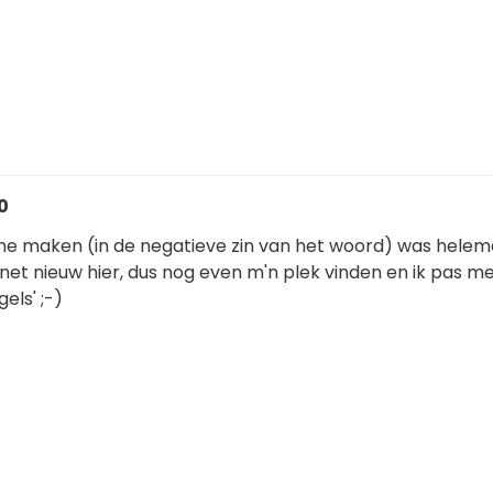
0
ame maken (in de negatieve zin van het woord) was helema
net nieuw hier, dus nog even m'n plek vinden en ik pas m
els' ;-)