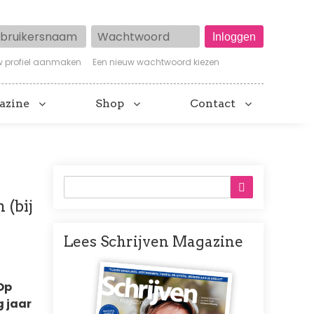
ruikersnaam
Wachtwoord
w profiel aanmaken
Een nieuw wachtwoord kiezen
azine
Shop
Contact
 (bij
Lees Schrijven Magazine
Afbeelding
Op
g jaar