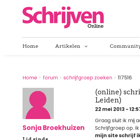
Home
Artikelen
Communit
BREADCRUMBS
Home
forum
schrijfgroep zoeken
117516
You
are
(online) schr
here:
Leiden)
22 mei 2013 - 12:5
Graag sluit ik mij 
Sonja Broekhuizen
Schrijfgroep op. I
mijn site schrij
Lid sinds