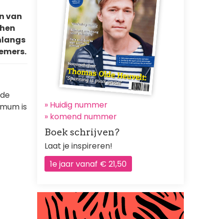
en van
phen
onlangs
nemers.
 de
» Huidig nummer
ximum is
»
komend nummer
Boek schrijven?
Laat je inspireren!
1e jaar vanaf € 21,50