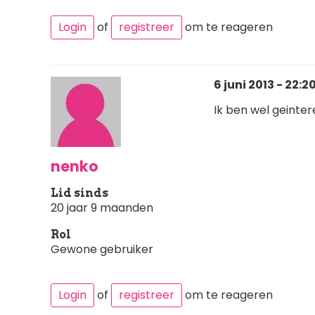
Login
of
registreer
om te reageren
6 juni 2013 - 22:2
Ik ben wel geinter
nenko
Lid sinds
20 jaar 9 maanden
Rol
Gewone gebruiker
Login
of
registreer
om te reageren