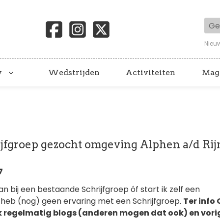
Geb
Nieu
y
Wedstrijden
Activiteiten
Mag
ijfgroep gezocht omgeving Alphen a/d Rijn
7
aan bij een bestaande Schrijfgroep óf start ik zelf een
k heb (nog) geen ervaring met een Schrijfgroep.
Ter info
f ik regelmatig blogs (anderen mogen dat ook) en vori