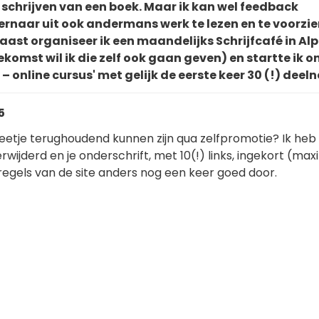
 schrijven van een boek. Maar ik kan wel feedback
 ernaar uit ook andermans werk te lezen en te voorzi
ast organiseer ik een maandelijks Schrijfcafé in Al
oekomst wil ik die zelf ook gaan geven) en startte ik 
 – online cursus' met gelijk de eerste keer 30 (!) deel
5
beetje terughoudend kunnen zijn qua zelfpromotie? Ik heb
 verwijderd en je onderschrift, met 10(!) links, ingekort (ma
 regels van de site anders nog een keer goed door.