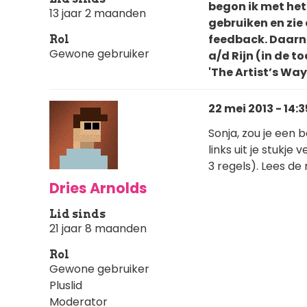
begon ik met het
13 jaar 2 maanden
gebruiken en zie
feedback. Daarna
Rol
Gewone gebruiker
a/d Rijn (in de t
'The Artist’s Way
22 mei 2013 - 14:3
Sonja, zou je een 
links uit je stukje
3 regels). Lees de
Dries Arnolds
Lid sinds
21 jaar 8 maanden
Rol
Gewone gebruiker
Pluslid
Moderator