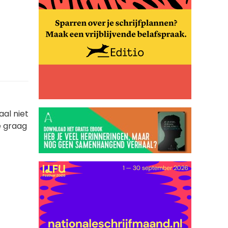
al niet
e graag