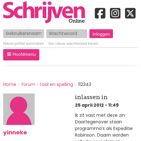
Gebruikersnaam
Wachtwoord
Nieuw profiel aanmaken
Een nieuw wachtwoord kiezen
Hoofdmenu
BREADCRUMBS
Home
forum
taal en spelling
112343
You
are
inlassen in
here:
25 april 2012 - 11:49
Ik zit vast met deze zin:
Daartegenover staan
programma’s als Expeditie
yinneke
Robinson. Daarin worden