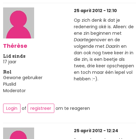
25 april 2012 - 12:10
Op zich denk ik dat je
redenering oké is. Alleen: de
ene zin beginnen met
Daartegenover
en de
Thérèse
volgende met
Daarin
en
dan ook nog twee keer
in
in
Lid sinds
die zin, is een beetje als
17 jaar
twee, drie keer opscheppen
en toch maar één lepel vol
Rol
Gewone gebruiker
hebben :-).
Pluslid
Moderator
Login
of
registreer
om te reageren
25 april 2012 - 12:24