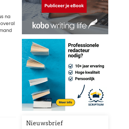
us na
 overal
iemand
Nieuwsbrief