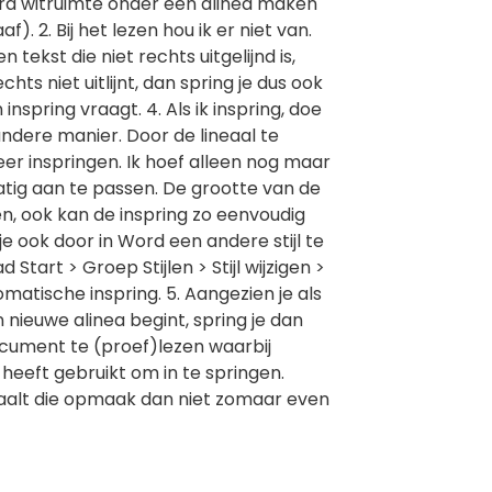
xtra witruimte onder een alinea maken
). 2. Bij het lezen hou ik er niet van.
en tekst die niet rechts uitgelijnd is,
chts niet uitlijnt, dan spring je dus ook
 inspring vraagt. 4. Als ik inspring, doe
 andere manier. Door de lineaal te
eer inspringen. Ik hoef alleen nog maar
tig aan te passen. De grootte van de
en, ook kan de inspring zo eenvoudig
 ook door in Word een andere stijl te
Start > Groep Stijlen > Stijl wijzigen >
atische inspring. 5. Aangezien je als
 nieuwe alinea begint, spring je dan
ocument te (proef)lezen waarbij
 heeft gebruikt om in te springen.
e haalt die opmaak dan niet zomaar even