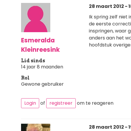
28 maart 2012 - 1
Ik spring zelf niet
de eerste correct
inspringen, waar g
anders aan het wo
Esmeralda
hoofdstuk overige
Kleinreesink
Lid sinds
14 jaar 8 maanden
Rol
Gewone gebruiker
Login
of
registreer
om te reageren
28 maart 2012 - 1