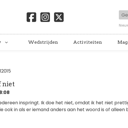
Geb
Nieu
y
Wedstrijden
Activiteiten
Mag
112015
 niet
18:08
edereen inspringt. Ik doe het niet, omdat ik het niet pretti
lie ook in als er iemand anders aan het woord is of alleen b