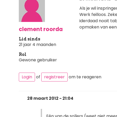
Als je wil insprin
Werk feilloos. Zek
iderdaad nooit ta
opmaken van een 
clement roorda
Lid sinds
21 jaar 4 maanden
Rol
Gewone gebruiker
Login
of
registreer
om te reageren
28 maart 2012 - 21:04
Eén van de sollers (weet niet meer