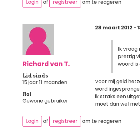
Login
of
registreer
om te reageren
28 maart 2012 - 1
Ik vraag 
prettig v
Richard van T.
woord is 
Lid sinds
Voor mij geld hetze
15 jaar 11 maanden
word ingesprongen
Rol
ik straks een uitge
Gewone gebruiker
moet dan wel met
Login
of
registreer
om te reageren