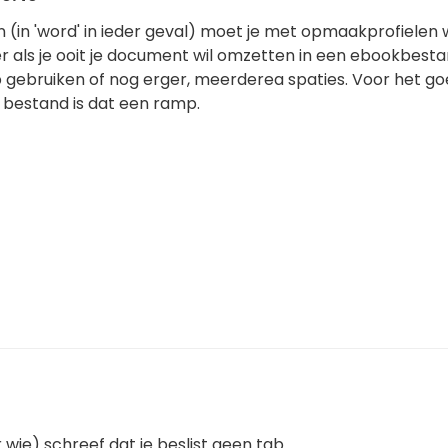
gen (in 'word' in ieder geval) moet je met opmaakprofielen
er als je ooit je document wil omzetten in een ebookbesta
b gebruiken of nog erger, meerderea spaties. Voor het g
bestand is dat een ramp.
 wie) schreef dat je beslist geen tab