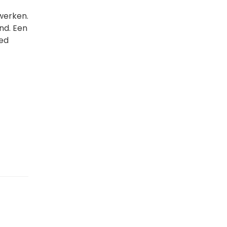
 werken.
nd. Een
oed