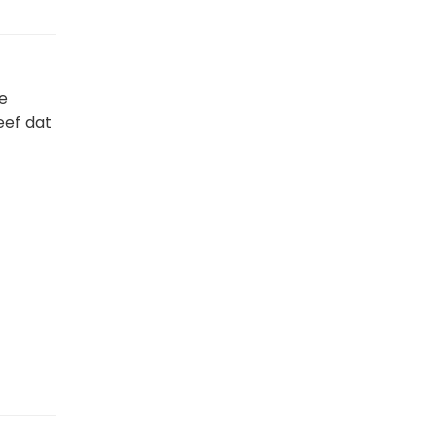
e
eef dat
t