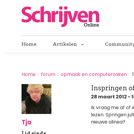
Home
Artikelen
Communit
BREADCRUMBS
Home
forum
opmaak en computerzaken
You
are
Inspringen of
here:
28 maart 2012 - 
Ik vraag me af of i
lezen. Springen jul
Tja
nieuwe alinea?
Lid sinds