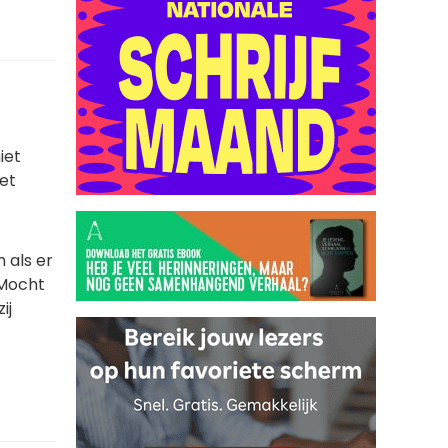
iet
het
n als er
 Mocht
ij