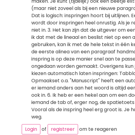
maken. Je kunt (tijdelijk) ook een beetje e
(maar niet zoveel als bij een nieuwe paragraaf
Dat is logisch: inspringen hoort bij uitlijnen. E
wordt door inspringen heel onrustig. Als je re
niet in. 3. Het kan zijn dat de uitgever om een
ik dat met de lineaal en beslist niet op een
gebruiken, kan ik met de hele tekst in één k
de eerste alinea van een paragraaf handma
inspring is op deze manier snel aan te pass
ongedaan worden gemaakt. Overigens kun je
kiezen automatisch laten inspringen: Tabblad 
Opmaakset o.a. "Manuscript" heeft een autom
er iemand anders aan het woord is altijd een
ook in. 6. Ik heb er een hekel aan om een d
iemand de tab of, erger nog, de spatietoets
Vooral als de inspring heel erg groot is. J
weg.
Login
of
registreer
om te reageren