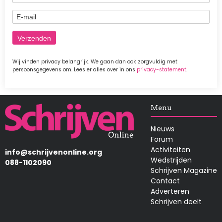
E-mail
Wij vinden privacy belangrijk. We gaan dan ook zorgvuldig met
persoonsgegevens om. Lees er alles over in ons
privacy-statement
.
Afbeelding
Menu
Nieuws
Forum
Activiteiten
info@schrijvenonline.org
Wedstrijden
088-1102090
Schrijven Magazine
Contact
Adverteren
Schrijven deelt