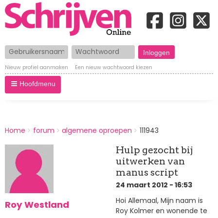
Gebruikersnaam
Wachtwoord
Nieuw profiel aanmaken
Een nieuw wachtwoord kiezen
Hoofdmenu
BREADCRUMBS
Home
forum
algemene oproepen
111943
You
are
Hulp gezocht bij
here:
uitwerken van
manus script
24 maart 2012 - 16:53
Hoi Allemaal, Mijn naam is
Roy Westland
Roy Kolmer en wonende te