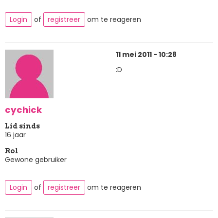
Login
of
registreer
om te reageren
11 mei 2011 - 10:28
:D
cychick
Lid sinds
16 jaar
Rol
Gewone gebruiker
Login
of
registreer
om te reageren