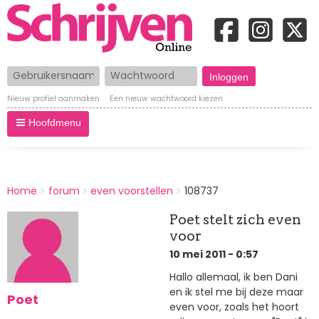
Gebruikersnaam
Wachtwoord
Nieuw profiel aanmaken
Een nieuw wachtwoord kiezen
Hoofdmenu
BREADCRUMBS
Home
forum
even voorstellen
108737
You
are
Poet stelt zich even
here:
voor
10 mei 2011 - 0:57
Hallo allemaal, ik ben Dani
en ik stel me bij deze maar
Poet
even voor, zoals het hoort