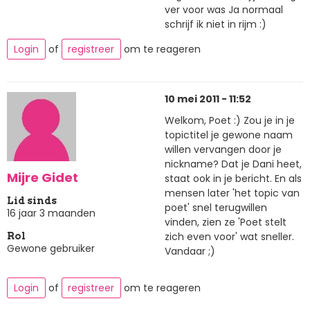
ver voor was Ja normaal
schrijf ik niet in rijm :)
Login
of
registreer
om te reageren
10 mei 2011 - 11:52
Welkom, Poet :) Zou je in je
topictitel je gewone naam
willen vervangen door je
nickname? Dat je Dani heet,
Mijre Gidet
staat ook in je bericht. En als
mensen later 'het topic van
Lid sinds
poet' snel terugwillen
16 jaar 3 maanden
vinden, zien ze 'Poet stelt
zich even voor' wat sneller.
Rol
Gewone gebruiker
Vandaar ;)
Login
of
registreer
om te reageren