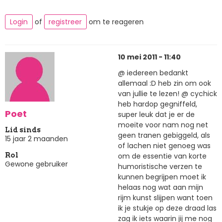
Login
of
registreer
om te reageren
10 mei 2011 - 11:40
@ iedereen bedankt
allemaal :D heb zin om ook
van jullie te lezen! @ cychick
heb hardop gegniffeld,
Poet
super leuk dat je er de
moeite voor nam nog net
Lid sinds
geen tranen gebiggeld, als
15 jaar 2 maanden
of lachen niet genoeg was
om de essentie van korte
Rol
Gewone gebruiker
humoristische verzen te
kunnen begrijpen moet ik
helaas nog wat aan mijn
rijm kunst slijpen want toen
ik je stukje op deze draad las
zag ik iets waarin jij me nog