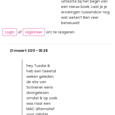
uittestte bij het begin van
een nieuw boek. Laat je je
ervaringen tussendoor nog
wat weten? Ben zeer
benieuwd!
Login
of
registreer
om te reageren
21 maart 2011 - 16:25
hey Tusdar Ik
heb een tweetal
weken geleden
de site van
Scrivener eens
doorgelezen
omdat ik op zoek
was naar een
MAC alternatief
voor yWriter.