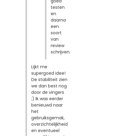
goed
testen
en
daarna
een
soort
van
review
schrijven.
Lijkt me
supergoed idee!
De stabiliteit zien
we dan best nog
door de vingers
;) Ik was eerder
benieuwd naar
het
gebruiksgemak,
overzichtelijkheid
en eventueel