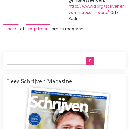
geïnteresseerden.
http://wwwild.org/scrivener-
vs-microsoft-word/
Grtz,
Rudi
Login
of
registreer
om te reageren
Lees Schrijven Magazine
Afbeelding