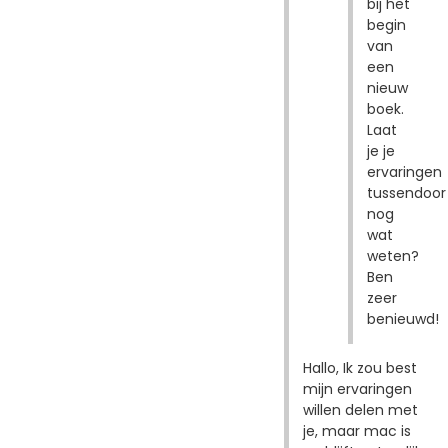
bij het
begin
van
een
nieuw
boek.
Laat
je je
ervaringen
tussendoor
nog
wat
weten?
Ben
zeer
benieuwd!
Hallo, Ik zou best
mijn ervaringen
willen delen met
je, maar mac is