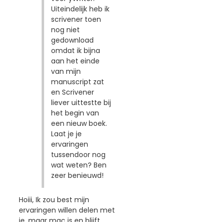
Uiteindelijk heb ik
scrivener toen
nog niet
gedownload
omdat ik bijna
aan het einde
van mijn
manuscript zat
en Scrivener
liever uittestte bij
het begin van
een nieuw boek.
Laat je je
ervaringen
tussendoor nog
wat weten? Ben
zeer benieuwd!
Hoiii, Ik zou best mijn
ervaringen willen delen met
je, maar mac is en blijft