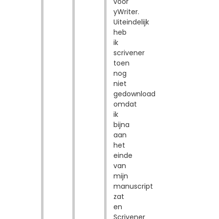
voor
yWriter.
Uiteindelijk
heb
ik
scrivener
toen
nog
niet
gedownload
omdat
ik
bijna
aan
het
einde
van
mijn
manuscript
zat
en
Scrivener