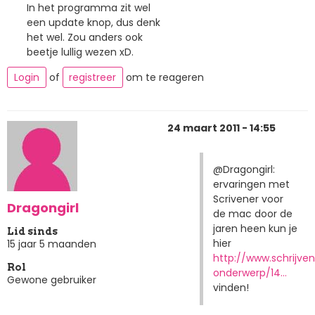
In het programma zit wel
een update knop, dus denk
het wel. Zou anders ook
beetje lullig wezen xD.
Login
of
registreer
om te reageren
24 maart 2011 - 14:55
@Dragongirl:
ervaringen met
Scrivener voor
Dragongirl
de mac door de
jaren heen kun je
Lid sinds
hier
15 jaar 5 maanden
http://www.schrijve
Rol
onderwerp/14…
Gewone gebruiker
vinden!