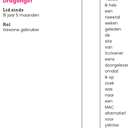
Dragongirl
Ik heb
Lid sinds
een
15 jaar 5 maanden
tweetal
weken
Rol
geleden
Gewone gebruiker
de
site
van
Scrivener
eens
doorgeleze
omdat
ik op
zoek
was
naar
een
MAC
alternatief
voor
yWriter.