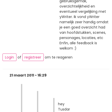
gebruiksgemak,
overzichtelijkheid en
eventueel vergelijking met
yWriter. Ik vond yWriter
namelijk zeer handig omdat
je een goed overzicht had
van hoofdstukken, scenes,
personages, locaties, etc
Enfin, alle feedback is
welkom :)
Login
of
registreer
om te reageren
21 maart 2011 - 16:29
hey
Tusdar