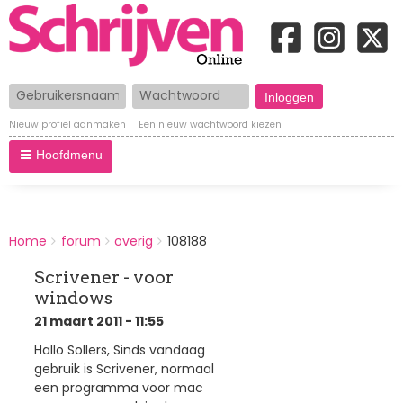
Gebruikersnaam
Wachtwoord
Nieuw profiel aanmaken
Een nieuw wachtwoord kiezen
Hoofdmenu
BREADCRUMBS
Home
forum
overig
108188
You
are
Scrivener - voor
here:
windows
21 maart 2011 - 11:55
Hallo Sollers, Sinds vandaag
gebruik is Scrivener, normaal
een programma voor mac