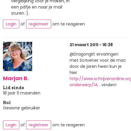
vergelijking voor je maken, in
een pdfje en naar je mail
sturen :).
Login
of
registreer
om te reageren
21 maart 2011 - 16:38
@Dragongirl: ervaringen
met Scrivener voor de mac
door de jaren heen kun je
hier
Marjan B.
http://www.schrijvenonline.o
onderwerp/14…
vinden!
Lid sinds
18 jaar 11 maanden
Rol
Gewone gebruiker
Login
of
registreer
om te reageren