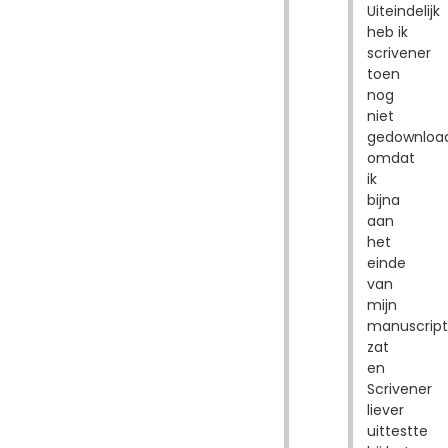
Uiteindelijk
heb ik
scrivener
toen
nog
niet
gedownloa
omdat
ik
bijna
aan
het
einde
van
mijn
manuscript
zat
en
Scrivener
liever
uittestte