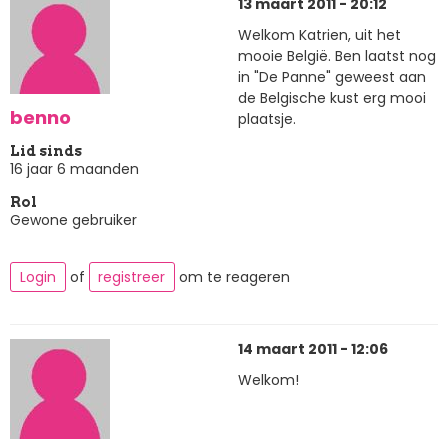
13 maart 2011 - 20:12
Welkom Katrien, uit het
mooie België. Ben laatst nog
in "De Panne" geweest aan
de Belgische kust erg mooi
benno
plaatsje.
Lid sinds
16 jaar 6 maanden
Rol
Gewone gebruiker
Login
of
registreer
om te reageren
14 maart 2011 - 12:06
Welkom!