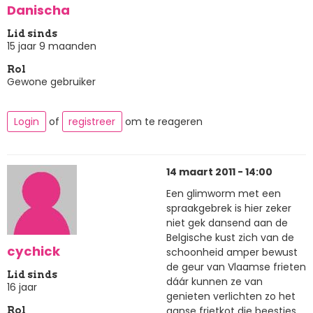
Danischa
Lid sinds
15 jaar 9 maanden
Rol
Gewone gebruiker
Login
of
registreer
om te reageren
14 maart 2011 - 14:00
Een glimworm met een
spraakgebrek is hier zeker
niet gek dansend aan de
Belgische kust zich van de
cychick
schoonheid amper bewust
de geur van Vlaamse frieten
Lid sinds
dáár kunnen ze van
16 jaar
genieten verlichten zo het
ganse frietkot die beestjes
Rol