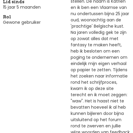
stellen. De naam is Katrien
Lid sinds
15 jaar 5 maanden
en ik ben een Vlaamse van
nu ondertussen bijna 25 jaar
Rol
oud, woonachtig aan de
Gewone gebruiker
'prachtige' Belgische kust.
Na jaren volledig gek te zijn
op zowat alles dat met
fantasy te maken heeft,
heb ik besloten om een
poging te ondernemen om
eindelijk mijn eigen verhaal
op papier te zetten. Tijdens
het zoeken naar informatie
rond het schrijfproces,
kwam ik op deze site
terecht en ik moet zeggen:
"waw". Het is haast niet te
bevatten hoeveel ik al heb
kunnen bijleren door bijna
uitsluitend op het forum
rond te zwerven en jullie
wijze woorden van feedback