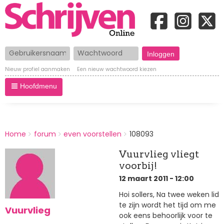
Gebruikersnaam
Wachtwoord
Nieuw profiel aanmaken
Een nieuw wachtwoord kiezen
Hoofdmenu
BREADCRUMBS
Home
forum
even voorstellen
108093
You
are
Vuurvlieg vliegt
here:
voorbij!
12 maart 2011 - 12:00
Hoi sollers, Na twee weken lid
te zijn wordt het tijd om me
Vuurvlieg
ook eens behoorlijk voor te