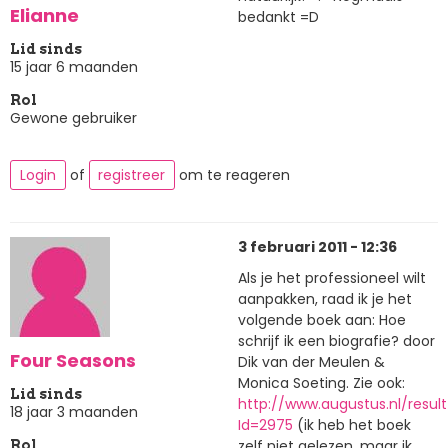
Elianne
bedankt =D
Lid sinds
15 jaar 6 maanden
Rol
Gewone gebruiker
Login
of
registreer
om te reageren
3 februari 2011 - 12:36
Als je het professioneel wilt
aanpakken, raad ik je het
volgende boek aan: Hoe
schrijf ik een biografie? door
Four Seasons
Dik van der Meulen &
Monica Soeting. Zie ook:
Lid sinds
http://www.augustus.nl/result
18 jaar 3 maanden
Id=2975
(ik heb het boek
zelf niet gelezen, maar ik
Rol