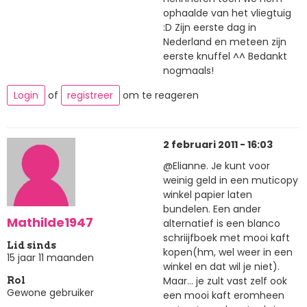
ophaalde van het vliegtuig
:D Zijn eerste dag in
Nederland en meteen zijn
eerste knuffel ^^ Bedankt
nogmaals!
Login
of
registreer
om te reageren
2 februari 2011 - 16:03
@Elianne. Je kunt voor
weinig geld in een muticopy
winkel papier laten
bundelen. Een ander
Mathilde1947
alternatief is een blanco
schriijfboek met mooi kaft
Lid sinds
kopen(hm, wel weer in een
15 jaar 11 maanden
winkel en dat wil je niet).
Maar... je zult vast zelf ook
Rol
Gewone gebruiker
een mooi kaft eromheen