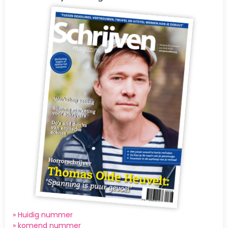
Afbeelding
» Huidig nummer
»
komend nummer