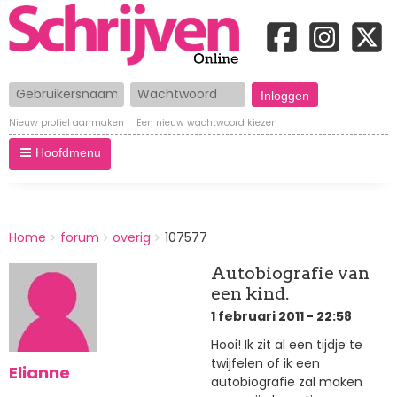
Gebruikersnaam
Wachtwoord
Nieuw profiel aanmaken
Een nieuw wachtwoord kiezen
Hoofdmenu
BREADCRUMBS
Home
forum
overig
107577
You
are
Autobiografie van
here:
een kind.
1 februari 2011 - 22:58
Hooi! Ik zit al een tijdje te
twijfelen of ik een
Elianne
autobiografie zal maken