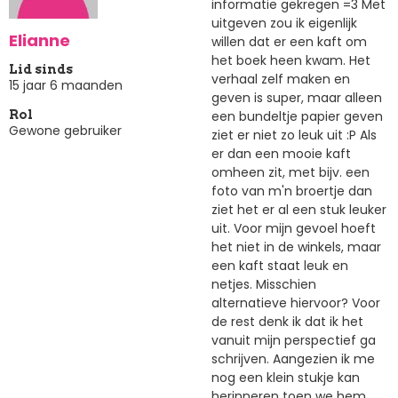
informatie gekregen =3 Met
uitgeven zou ik eigenlijk
Elianne
willen dat er een kaft om
het boek heen kwam. Het
Lid sinds
verhaal zelf maken en
15 jaar 6 maanden
geven is super, maar alleen
een bundeltje papier geven
Rol
Gewone gebruiker
ziet er niet zo leuk uit :P Als
er dan een mooie kaft
omheen zit, met bijv. een
foto van m'n broertje dan
ziet het er al een stuk leuker
uit. Voor mijn gevoel hoeft
het niet in de winkels, maar
een kaft staat leuk en
netjes. Misschien
alternatieve hiervoor? Voor
de rest denk ik dat ik het
vanuit mijn perspectief ga
schrijven. Aangezien ik me
nog een klein stukje kan
herinneren toen we hem