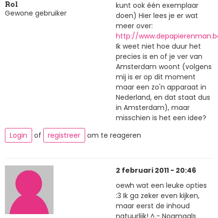
kunt ook één exemplaar
Rol
Gewone gebruiker
doen) Hier lees je er wat
meer over:
http://www.depapierenman.b
Ik weet niet hoe duur het
precies is en of je ver van
Amsterdam woont (volgens
mij is er op dit moment
maar een zo'n apparaat in
Nederland, en dat staat dus
in Amsterdam), maar
misschien is het een idee?
Login
of
registreer
om te reageren
2 februari 2011 - 20:46
oewh wat een leuke opties
:3 Ik ga zeker even kijken,
maar eerst de inhoud
natuurlijk! ^.- Nogmaals