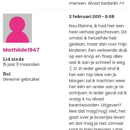
mensen. Alvast bedankt ^^
2 februari 2011 - 0:06
Nou Elianne, ik had hier een
heel verhaal geschreven. Dit
omdat ik hetzelfde heb
gedaan, maar dan voor mijn
Mathilde1947
kinderen. Ëen verkeerde druk
op een knop en floep alles
Lid sinds
wat ik aan je schreef is weg.
15 jaar 11 maanden
:( :D. In ieder geval vind ik
het een top idee van je.
Rol
Gewone gebruiker
Morgen zal ik trachten weer
het één en ander aan je te
schrijven. In ieder geval zal ik
vraag 4 nu alvast
beantwoorden. Uitgeven?
Nee dat mag(nog) niet, het
gaat over je broertjes leven
en dat mag je niet zomaar
naar buiten brengen. Later