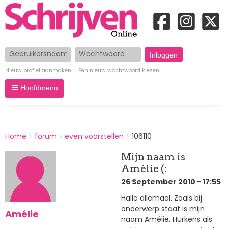
Gebruikersnaam
Wachtwoord
Nieuw profiel aanmaken
Een nieuw wachtwoord kiezen
Hoofdmenu
BREADCRUMBS
Home
forum
even voorstellen
106110
You
are
Mijn naam is
here:
Amélie (:
26 September 2010 - 17:55
Hallo allemaal. Zoals bij
onderwerp staat is mijn
Amélie
naam Amélie, Hurkens als