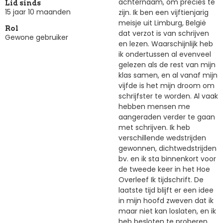
achternaam, om precies te
Lid sinds
15 jaar 10 maanden
zijn. Ik ben een vijftienjarig
meisje uit Limburg, België
Rol
dat verzot is van schrijven
Gewone gebruiker
en lezen. Waarschijnlijk heb
ik ondertussen al evenveel
gelezen als de rest van mijn
klas samen, en al vanaf mijn
vijfde is het mijn droom om
schrijfster te worden. Al vaak
hebben mensen me
aangeraden verder te gaan
met schrijven. Ik heb
verschillende wedstrijden
gewonnen, dichtwedstrijden
bv. en ik sta binnenkort voor
de tweede keer in het Hoe
Overleef Ik tijdschrift. De
laatste tijd blijft er een idee
in mijn hoofd zweven dat ik
maar niet kan loslaten, en ik
heb besloten te proberen