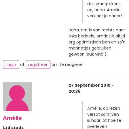
dus vraagtekens
op, haha. Amelie,
verklaar je nader!
Haha, dat is van rechts naar
links bedoeld, omdat ik altijd
erg optimistisch ben en zo'n
mannetjes gebruiken
gewoon leuk vind (:
Login
of
registreer
om te reageren
27 September 2010 -
20:36
Amélie, op lezen
verzot schrijven
Amélie
is haar lot hoe te
overleven
Lid sinds