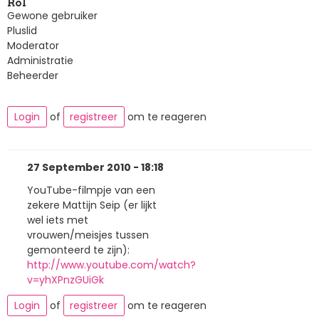
Rol
Gewone gebruiker
Pluslid
Moderator
Administratie
Beheerder
Login
of
registreer
om te reageren
27 September 2010 - 18:18
YouTube-filmpje van een
zekere Mattijn Seip (er lijkt
wel iets met
vrouwen/meisjes tussen
gemonteerd te zijn):
http://www.youtube.com/watch?
v=yhXPnzGUiGk
Login
of
registreer
om te reageren