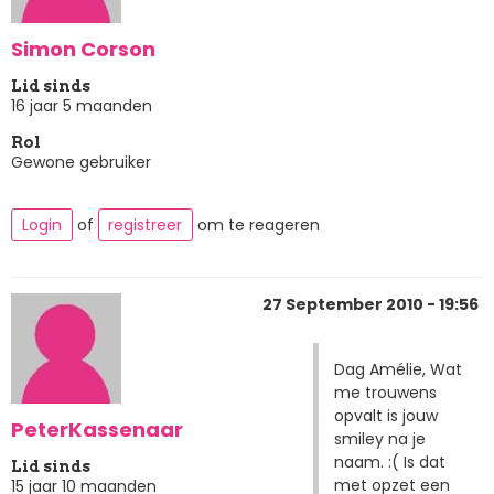
Simon Corson
Lid sinds
16 jaar 5 maanden
Rol
Gewone gebruiker
Login
of
registreer
om te reageren
27 September 2010 - 19:56
Dag Amélie, Wat
me trouwens
opvalt is jouw
PeterKassenaar
smiley na je
naam. :( Is dat
Lid sinds
met opzet een
15 jaar 10 maanden