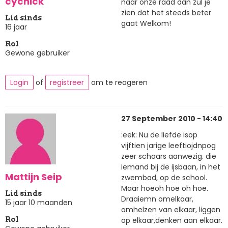
cychick
naar onze raad dan zul je
zien dat het steeds beter
Lid sinds
gaat Welkom!
16 jaar
Rol
Gewone gebruiker
Login
of
registreer
om te reageren
27 September 2010 - 14:40
:eek: Nu de liefde isop
vijftien jarige leeftiojdnpog
zeer schaars aanwezig. die
iemand bij de ijsbaan, in het
Mattijn Seip
zwembad, op de school.
Maar hoeoh hoe oh hoe.
Lid sinds
Draaiemn omelkaar,
15 jaar 10 maanden
omhelzen van elkaar, liggen
op elkaar,denken aan elkaar.
Rol