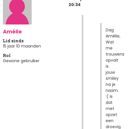
20:34
Dag
Amélie
Amélie,
Lid sinds
Wat
15 jaar 10 maanden
me
trouwens
Rol
opvalt
Gewone gebruiker
is
jouw
smiley
na je
naam.
:( Is
dat
met
opzet
een
droevig