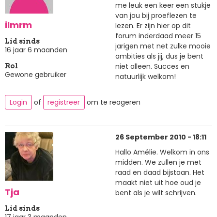
me leuk een keer een stukje
van jou bij proeflezen te
ilmrm
lezen. Er zijn hier op dit
forum inderdaad meer 15
Lid sinds
jarigen met net zulke mooie
16 jaar 6 maanden
ambities als jij, dus je bent
niet alleen. Succes en
Rol
Gewone gebruiker
natuurlijk welkom!
Login
of
registreer
om te reageren
26 September 2010 - 18:11
Hallo Amélie. Welkom in ons
midden. We zullen je met
raad en daad bijstaan. Het
maakt niet uit hoe oud je
Tja
bent als je wilt schrijven.
Lid sinds
17 jaar 3 maanden