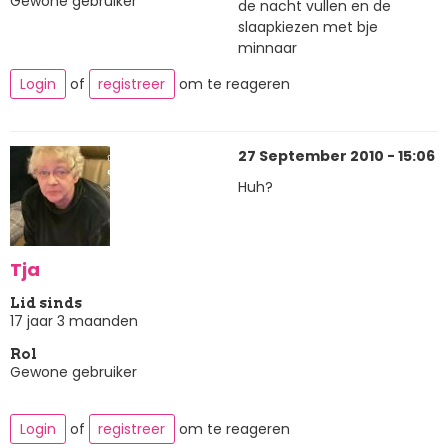
Gewone gebruiker
de nacht vullen en de
slaapkiezen met bje
minnaar
Login
of
registreer
om te reageren
27 September 2010 - 15:06
Huh?
Tja
Lid sinds
17 jaar 3 maanden
Rol
Gewone gebruiker
Login
of
registreer
om te reageren