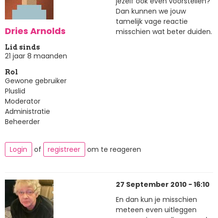
jezelf ook even voorstellen?
Dan kunnen we jouw
tamelijk vage reactie
Dries Arnolds
misschien wat beter duiden.
Lid sinds
21 jaar 8 maanden
Rol
Gewone gebruiker
Pluslid
Moderator
Administratie
Beheerder
Login
of
registreer
om te reageren
27 September 2010 - 16:10
En dan kun je misschien
meteen even uitleggen