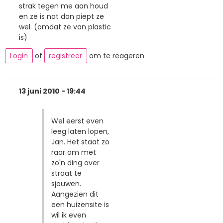
strak tegen me aan houd
en ze is nat dan piept ze
wel. (omdat ze van plastic
is)
Login
of
registreer
om te reageren
13 juni 2010 - 19:44
Wel eerst even
leeg laten lopen,
Jan. Het staat zo
raar om met
zo'n ding over
straat te
sjouwen.
Aangezien dit
een huizensite is
wil ik even