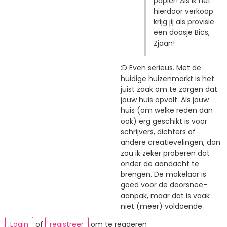
papier! Als ik het
hierdoor verkoop
krijg jij als provisie
een doosje Bics,
Zjaan!
:D Even serieus. Met de
huidige huizenmarkt is het
juist zaak om te zorgen dat
jouw huis opvalt. Als jouw
huis (om welke reden dan
ook) erg geschikt is voor
schrijvers, dichters of
andere creatievelingen, dan
zou ik zeker proberen dat
onder de aandacht te
brengen. De makelaar is
goed voor de doorsnee-
aanpak, maar dat is vaak
niet (meer) voldoende.
Login
of
registreer
om te reageren