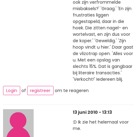
ook zijn verfrommelde
misbaksels?' 'Graag.' 'En zijn
frustraties liggen
opgestapeld, daar in die
hoek. Die zitten nagel- en
wortelvast, en zijn dus voor
de koper.' 'Geweldig.' 'Zijn
hoop vindt u hier.' Daar gaat
de vlizotrap open. 'Alles voor
u. Met een opslag van
slechts 15%. Dat is gangbaar
bij literaire transacties.'
'Verkocht!' Iedereen blij.
Login
of
registreer
om te reageren
13 juni 2010 - 13:13
:D Ik zie het helemaal voor
me.