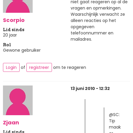
niet gaat reageren op al de
vragen en opmerkingen.
Waarschijnlijk verwacht ze
Scorpio
alleen reacties op het
opgegeven
Lid sinds
telefoonnummer en
20 jaar
mailadres.
Rol
Gewone gebruiker
Login
of
registreer
om te reageren
13 juni 2010 - 12:32
@SC:
Tip
Zjaan
maak
Lid sinds