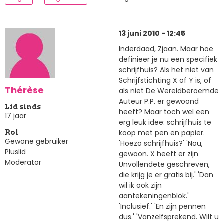
13 juni 2010 - 12:45
Inderdaad, Zjaan. Maar hoe
definieer je nu een specifiek
schrijfhuis? Als het niet van
Schrijfstichting X of Y is, of
Thérèse
als niet De Wereldberoemde
Auteur P.P. er gewoond
Lid sinds
heeft? Maar toch wel een
17 jaar
erg leuk idee: schrijfhuis te
koop met pen en papier.
Rol
Gewone gebruiker
'Hoezo schrijfhuis?' 'Nou,
Pluslid
gewoon. X heeft er zijn
Moderator
Unvollendete geschreven,
die krijg je er gratis bij.' 'Dan
wil ik ook zijn
aantekeningenblok.'
'Inclusief.' 'En zijn pennen
dus.' 'Vanzelfsprekend. Wilt u