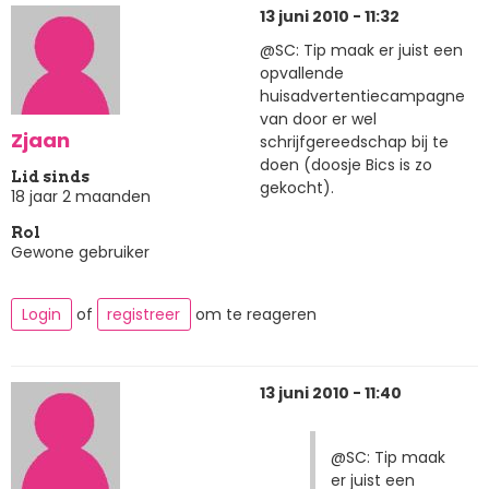
13 juni 2010 - 11:32
@SC: Tip maak er juist een
opvallende
huisadvertentiecampagne
van door er wel
Zjaan
schrijfgereedschap bij te
doen (doosje Bics is zo
Lid sinds
gekocht).
18 jaar 2 maanden
Rol
Gewone gebruiker
Login
of
registreer
om te reageren
13 juni 2010 - 11:40
@SC: Tip maak
er juist een