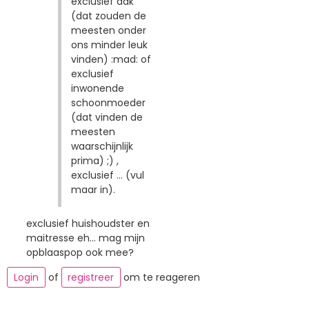
exclusief dak
(dat zouden de
meesten onder
ons minder leuk
vinden) :mad: of
exclusief
inwonende
schoonmoeder
(dat vinden de
meesten
waarschijnlijk
prima) ;) ,
exclusief ... (vul
maar in).
exclusief huishoudster en
maitresse eh... mag mijn
opblaaspop ook mee?
Login
of
registreer
om te reageren