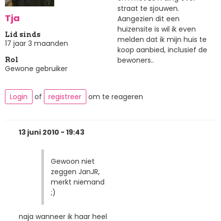
straat te sjouwen.
Tja
Aangezien dit een
huizensite is wil ik even
Lid sinds
melden dat ik mijn huis te
17 jaar 3 maanden
koop aanbied, inclusief de
bewoners..
Rol
Gewone gebruiker
Login
of
registreer
om te reageren
13 juni 2010 - 19:43
Gewoon niet
zeggen JanJR,
merkt niemand
;)
naja wanneer ik haar heel