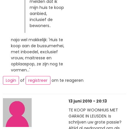
melden dat ik
mijn huis te koop
aanbied,
inclusief de
bewoners..
naja wel makkelijk: 'Huis te
koop aan de bussumerhei,
met inboedel, exclusief
vrouw, maitresse en
opblaaspop, ze zijn nog te
vormen...'
Login
of
registreer
om te reageren
13 juni 2010 - 20:13
TE KOOP WOONHUIS MET
GARAGE IN LEUSDEN. Is
schrijven uw grote passie?
Altijd al gedroomd om als