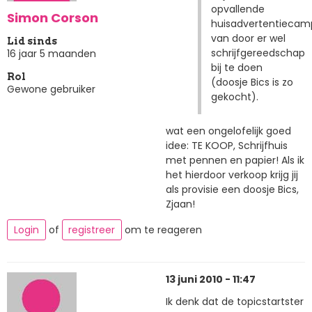
opvallende
Simon Corson
huisadvertentieca
van door er wel
Lid sinds
schrijfgereedschap
16 jaar 5 maanden
bij te doen
Rol
(doosje Bics is zo
Gewone gebruiker
gekocht).
wat een ongelofelijk goed
idee: TE KOOP, Schrijfhuis
met pennen en papier! Als ik
het hierdoor verkoop krijg jij
als provisie een doosje Bics,
Zjaan!
Login
of
registreer
om te reageren
13 juni 2010 - 11:47
Ik denk dat de topicstartster