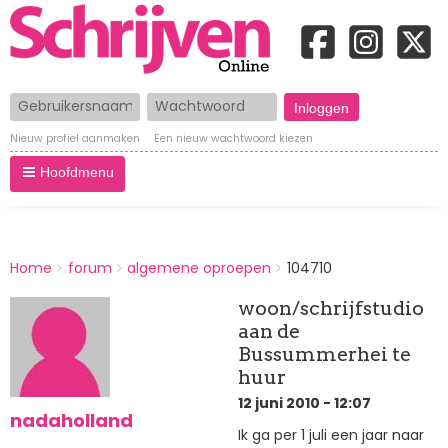
Gebruikersnaam
Wachtwoord
Nieuw profiel aanmaken
Een nieuw wachtwoord kiezen
Hoofdmenu
BREADCRUMBS
Home
forum
algemene oproepen
104710
You
are
woon/schrijfstudio
here:
aan de
Bussummerhei te
huur
12 juni 2010 - 12:07
nadaholland
Ik ga per 1 juli een jaar naar