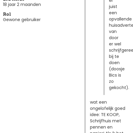
er
18 jaar 2 maanden
juist
een
Rol
opvallende
Gewone gebruiker
huisadver
van
door
er wel
schrijfger
bij te
doen
(doosje
Bics is
zo
gekocht).
wat een
ongelofelijk goed
idee: TE KOOP,
Schrijfhuis met
pennen en