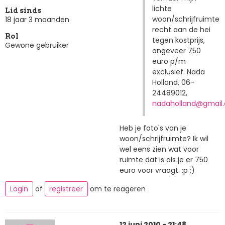
lichte
Lid sinds
woon/schrijfruimte
18 jaar 3 maanden
recht aan de hei
Rol
tegen kostprijs,
Gewone gebruiker
ongeveer 750
euro p/m
exclusief. Nada
Holland, 06-
24489012,
nadaholland@gmail
Heb je foto's van je
woon/schrijfruimte? Ik wil
wel eens zien wat voor
ruimte dat is als je er 750
euro voor vraagt. :p ;)
Login
of
registreer
om te reageren
12 juni 2010 - 21:48