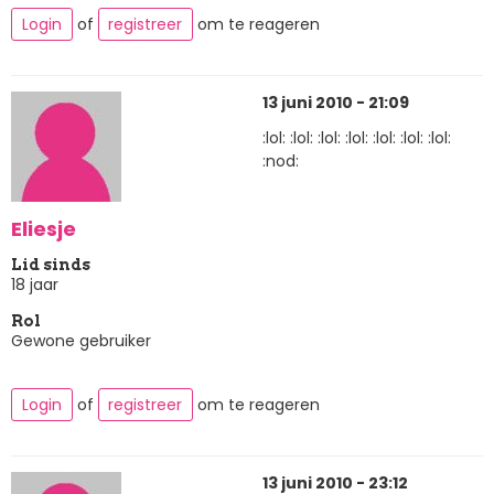
Login
of
registreer
om te reageren
13 juni 2010 - 21:09
:lol: :lol: :lol: :lol: :lol: :lol: :lol:
:nod:
Eliesje
Lid sinds
18 jaar
Rol
Gewone gebruiker
Login
of
registreer
om te reageren
13 juni 2010 - 23:12