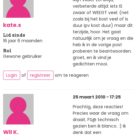
verbeterde altijd: iets IS
zwaar of WEEGT veel. (net
zoals bij het kost veel of is
kate.s
duur ipv kost duur) maar dit
terzijde, hoor. Het gaat
Lid sinds
natuurlijk om je vraag en die
16 jaar 6 maanden
heb ik in de vorige post
proberen te beantwoorden.
Rol
Gewone gebruiker
groet, en ik vind je
gedichten mooi.
Login
of
registreer
om te reageren
25 maart 2010 - 17:25
Prachtig, deze reacties!
Precies waar de vraag om
draait. FS@ technisch
gezien ben ik blanco. :) Ik
Wil K.
denk dat een