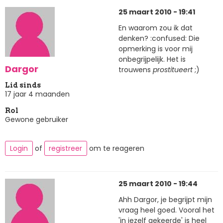
25 maart 2010 - 19:41
En waarom zou ik dat
denken? :confused: Die
opmerking is voor mij
onbegrijpelijk. Het is
Dargor
trouwens
prostitueert
;)
Lid sinds
17 jaar 4 maanden
Rol
Gewone gebruiker
Login
of
registreer
om te reageren
25 maart 2010 - 19:44
Ahh Dargor, je begrijpt mijn
vraag heel goed. Vooral het
'in jezelf gekeerde' is heel