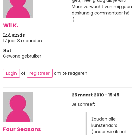
@FS, heel graag als je wilt!
Maar verwacht van mij geen
deskundig commentaar hè.
;)
Wil K.
Lid sinds
17 jaar 8 maanden
Rol
Gewone gebruiker
Login
of
registreer
om te reageren
25 maart 2010 - 19:49
Je schreef:
Zouden alle
kunstenaars
Four Seasons
(onder wie ik ook