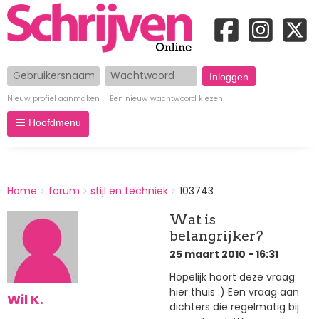
Gebruikersnaam
Wachtwoord
Nieuw profiel aanmaken
Een nieuw wachtwoord kiezen
Hoofdmenu
BREADCRUMBS
Home
forum
stijl en techniek
103743
You
are
Wat is
here:
belangrijker?
25 maart 2010 - 16:31
Hopelijk hoort deze vraag
hier thuis :) Een vraag aan
Wil K.
dichters die regelmatig bij