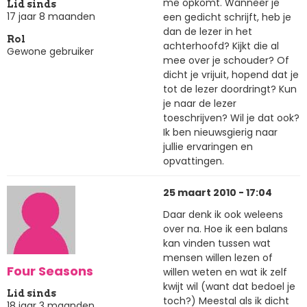
me opkomt. Wanneer je
Lid sinds
17 jaar 8 maanden
een gedicht schrijft, heb je
dan de lezer in het
Rol
achterhoofd? Kijkt die al
Gewone gebruiker
mee over je schouder? Of
dicht je vrijuit, hopend dat je
tot de lezer doordringt? Kun
je naar de lezer
toeschrijven? Wil je dat ook?
Ik ben nieuwsgierig naar
jullie ervaringen en
opvattingen.
25 maart 2010 - 17:04
Daar denk ik ook weleens
over na. Hoe ik een balans
kan vinden tussen wat
mensen willen lezen of
Four Seasons
willen weten en wat ik zelf
kwijt wil (want dat bedoel je
Lid sinds
toch?) Meestal als ik dicht
18 jaar 3 maanden