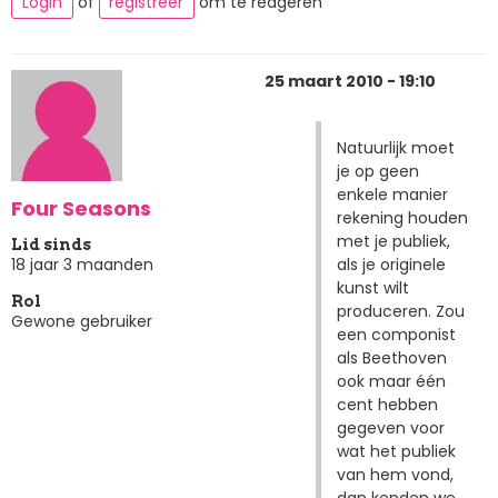
Login
of
registreer
om te reageren
25 maart 2010 - 19:10
Natuurlijk moet
je op geen
enkele manier
Four Seasons
rekening houden
met je publiek,
Lid sinds
als je originele
18 jaar 3 maanden
kunst wilt
Rol
produceren. Zou
Gewone gebruiker
een componist
als Beethoven
ook maar één
cent hebben
gegeven voor
wat het publiek
van hem vond,
dan kenden we