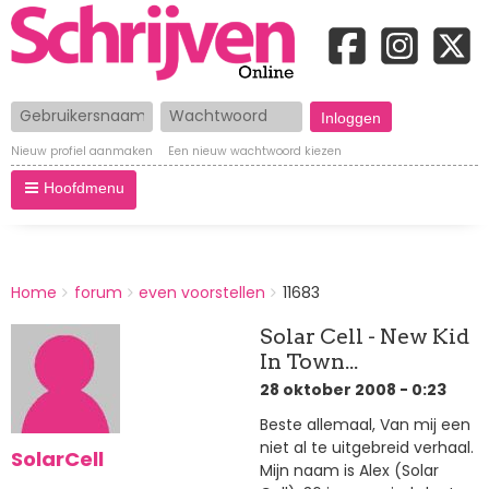
Gebruikersnaam
Wachtwoord
Nieuw profiel aanmaken
Een nieuw wachtwoord kiezen
Hoofdmenu
BREADCRUMBS
Home
forum
even voorstellen
11683
You
are
Solar Cell - New Kid
here:
In Town...
28 oktober 2008 - 0:23
Beste allemaal, Van mij een
niet al te uitgebreid verhaal.
SolarCell
Mijn naam is Alex (Solar