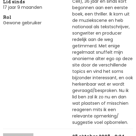
Cell), 36 jaar en sinds kort
Lid sinds
17 jaar 9 maanden
begonnen aan een eerste
boek, een thriller. Ik kom uit
Rol
de muziekscene en heb
Gewone gebruiker
nationaal als tekstschrijver,
songwriter en producer
redelijk aan de weg
getimmerd. Met enige
regelmaat snuffelt mijn
anonieme alter ego op deze
site door de verschillende
topics en vind het soms
bijzonder interessant, en ook
herkenbaar wat er wordt
gevraagd/besproken. Nu ik
lid ben zal ik zo nu en dan
wat plaatsen of misschien
reageren mits ik een
relevante opmerking/
suggestie voel opborrelen.