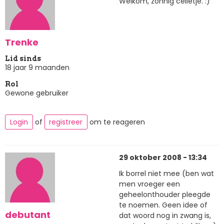
Welkom, zonnig celletje. :)
Trenke
Lid sinds
18 jaar 9 maanden
Rol
Gewone gebruiker
Login
of
registreer
om te reageren
29 oktober 2008 - 13:34
Ik borrel niet mee (ben wat
men vroeger een
geheelonthouder pleegde
te noemen. Geen idee of
debutant
dat woord nog in zwang is,