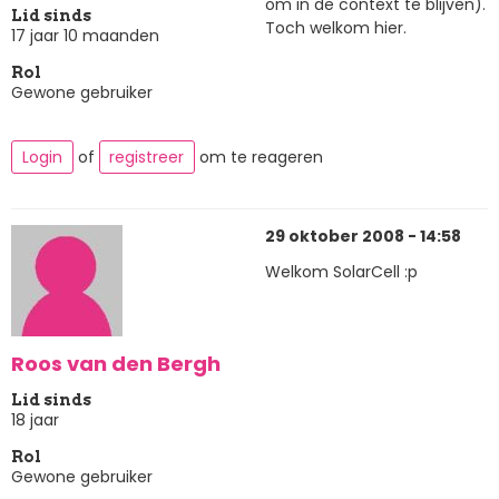
om in de context te blijven).
Lid sinds
Toch welkom hier.
17 jaar 10 maanden
Rol
Gewone gebruiker
Login
of
registreer
om te reageren
29 oktober 2008 - 14:58
Welkom SolarCell :p
Roos van den Bergh
Lid sinds
18 jaar
Rol
Gewone gebruiker