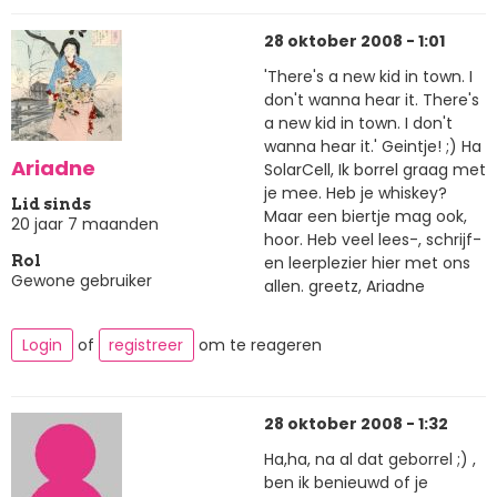
28 oktober 2008 - 1:01
'There's a new kid in town. I
don't wanna hear it. There's
a new kid in town. I don't
wanna hear it.' Geintje! ;) Ha
Ariadne
SolarCell, Ik borrel graag met
je mee. Heb je whiskey?
Lid sinds
Maar een biertje mag ook,
20 jaar 7 maanden
hoor. Heb veel lees-, schrijf-
en leerplezier hier met ons
Rol
Gewone gebruiker
allen. greetz, Ariadne
Login
of
registreer
om te reageren
28 oktober 2008 - 1:32
Ha,ha, na al dat geborrel ;) ,
ben ik benieuwd of je