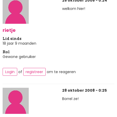
28 oktober 2008 - 0:24
welkom hier!
rietje
Lid sinds
18 jaar 9 maanden
Rol
Gewone gebruiker
Login
of
registreer
om te reageren
28 oktober 2008 - 0:25
Borrel ze!