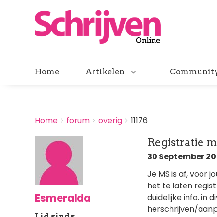
Home
Artikelen
Communit
BREADCRUMBS
Home
forum
overig
11176
You
are
Registratie 
here:
30 September 200
Je MS is af, voor 
het te laten regist
Esmeralda
duidelijke info. in
herschrijven/aanp
Lid sinds