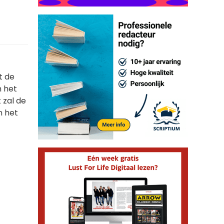
t de
n het
 zal de
n het