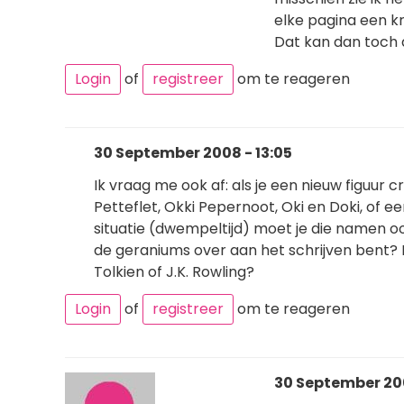
elke pagina een k
Dat kan dan toch d
Login
of
registreer
om te reageren
30 September 2008 - 13:05
Ik vraag me ook af: als je een nieuw figuur c
Petteflet, Okki Pepernoot, Oki en Doki, of ee
situatie (dwempeltijd) moet je die namen ook
de geraniums over aan het schrijven bent?
Tolkien of J.K. Rowling?
Login
of
registreer
om te reageren
30 September 200