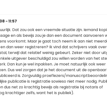
8 - 11:57
uurlijk. Dat zou ook een vreemde situatie zijn. Iemand kop
ssage en als bewijs zou je dan een document aanvoeren 
eens voorkomt. Maar je gaat toch neem ik aan niet meer
n en dan weer registreren? Ik vind dat schrijvers vaak ov
stal, terwijl dat relatief weinig gebeurt. Zeker niet door ui
nkele uitgever beschuldigd zou willen worden van het ste
k. Dan kun je wel inpakken. Je moet natuurlijk ook weer 
en. Dus wel zorgen dat je het document uit de openbaar
ubliceerd is. Zorgvuldig proeflezers/manuscriptbeoordeli
lijke publicatie is registratie sowieso niet meer nodig. Publi
us net zo krachtig bewijs als registratie bij notaris of
g krachtiger zelfs, want het is publiek).