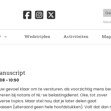
Geb
Nieu
y
Wedstrijden
Activiteiten
Mag
manuscript
8 - 10:50
jouw gevoel klaar om te versturen. als voorzichtig mens besl
reren bij notaris of NL-se belastingdienst. Oke, tot zover
 diverse topics. Maar stel nou, dat je later delen gaat
assen (uiteraard geen hele hoofdstukken). Valt dat dan 