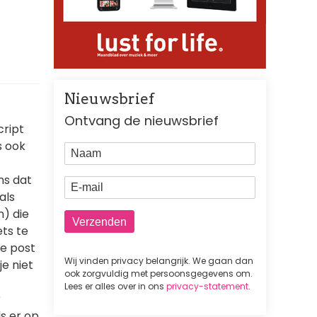
Nieuwsbrief
Ontvang de nieuwsbrief
cript
s ook
Naam
ns dat
E-mail
als
n) die
ets te
he post
Wij vinden privacy belangrijk. We gaan dan
je niet
ook zorgvuldig met persoonsgegevens om.
Lees er alles over in ons
privacy-statement
.
r
s er op