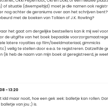
tteflet, Okki Pepernoot, Oki en Doki, of een nieuwe plaat
g) of situatie (dwempeltijd) moet je die namen ook regist
e er nog achter de geraniums over aan het schrijven bent? 
ebeurd met de boeken van Tolkien of J.K. Rowling?
ar het gaat om dergelijke bestsellers kan ik mij wel voor
oor de uitgifte van het boek bepaalde voorzorgsmaatreg
e latere royalties op film/beeldmateriaal, gimmicks
) veilig te stellen door e.e.a. te registreren. Datzelfde g
(ik heb de naam van mijn boek al geregistreerd, je wee
8 - 13:20
 idd maar nooit, hoe een gek :eek: balletje kan rollen. Dan
balletje van jou ;) is.