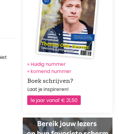
iet
» Huidig nummer
»
komend nummer
Boek schrijven?
Laat je inspireren!
1e jaar vanaf € 21,50