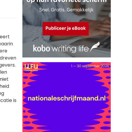
ieert
waarin
dere
erdreven
tgevers.
len
niet
heid
ng
catie is