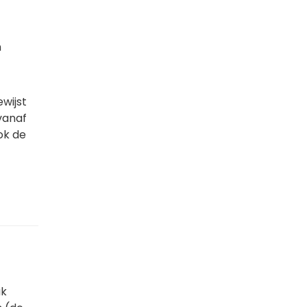
n
ewijst
vanaf
ok de
uk