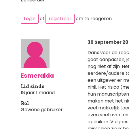
Login
of
registreer
om te reageren
30 September 200
Danx voor de reacti
gaat aanpassen, j
nog niet af zijn. H
eerdere/oudere top
Esmeralda
een uitgever er me
Lid sinds
nihil. Het risico (
18 jaar 1 maand
hun manuscripten vi
maken met het nie
Rol
veel makkelijk toeg
Gewone gebruiker
even snel over, m
opduiken. Volgens 
misschien zie ik h