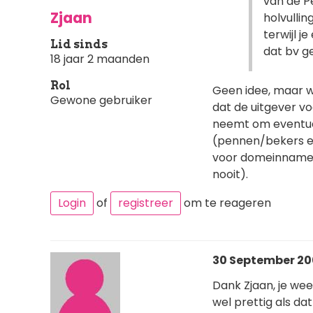
van de Pe
Zjaan
holvullin
terwijl j
Lid sinds
dat bv g
18 jaar 2 maanden
Rol
Geen idee, maar wa
Gewone gebruiker
dat de uitgever v
neemt om eventuel
(pennen/bekers etc
voor domeinnamen 
nooit).
Login
of
registreer
om te reageren
30 September 200
Dank Zjaan, je weet
wel prettig als dat 