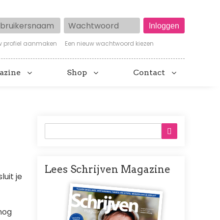
ruikersnaam
Wachtwoord
w profiel aanmaken
Een nieuw wachtwoord kiezen
azine
Shop
Contact
Lees Schrijven Magazine
uit je
Afbeelding
nog