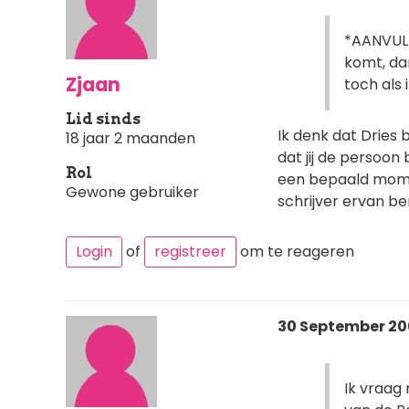
*AANVULL
komt, da
Zjaan
toch als 
Lid sinds
Ik denk dat Dries 
18 jaar 2 maanden
dat jij de persoon
Rol
een bepaald moment
Gewone gebruiker
schrijver ervan be
Login
of
registreer
om te reageren
30 September 2008
Ik vraag 