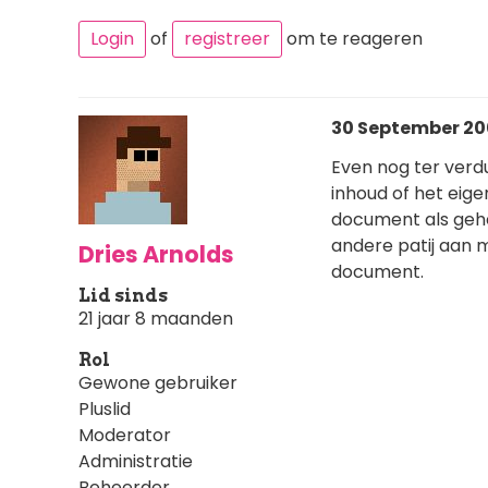
Login
of
registreer
om te reageren
30 September 200
Even nog ter verdui
inhoud of het eig
document als gehe
andere patij aan m
Dries Arnolds
document.
Lid sinds
21 jaar 8 maanden
Rol
Gewone gebruiker
Pluslid
Moderator
Administratie
Beheerder