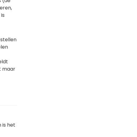
s (de
reren,
Is
stellen
elen
eldt
t maar
 is het