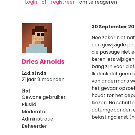
Login
of
registreer
om te reageren
30 September 200
Nee zeker niet nat
een gewijzigde pa
die passage niet 
keren iets wijzige
Dries Arnolds
bang zijn voor dief
Lid sinds
Ik denk dat geen e
21 jaar 8 maanden
van andermans wer
het gevaar opzoek
Rol
houdt tot het gep
Gewone gebruiker
kiezen. Na schrifte
Pluslid
datumgebonden en d
Moderator
belastingdienst (no
Administratie
Beheerder