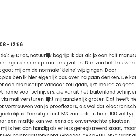
8 - 12:56
e's @Dries, natuurlijk begrijp ik dat als je een half manus
e nergens meer op kan terugvallen. Dan zou het trouwen
et gaat mij om de normale 'kleine' wijzigingen. Door
ics ben ik hier eigenlijk pas over na gaan denken. De ka
t een manuscript vandoor zou gaan, lijkt me idd zo goed 
met name voor schrijvers, die vanuit het buitenland schrijve
a mail versturen, lijkt mij aanzienlijk groter. Dat heeft ni
t vertrouwen van je proeflezers, als wel dat electronisc
ankelijk is. Een uitgeprint MS van pak en beet 100 vel typ 
aar een mailtje kan wel eens op onverwachte plaatsen
mij is het dan handig als er iets geregistreerd staat, maa
et wel helemaal verkeerd. Groetjes, *AANVULLING* Maar al