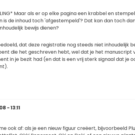
ING* Maar als er op elke pagina een krabbel en stempel
n is de inhoud toch 'afgestempeld'? Dat kan dan toch da
inhoudelijk bewijs dienen?
bedoeld, dat deze registratie nog steeds niet inhoudelijk b
 bent die het geschreven hebt, wel dat je het manuscript 
 in je bezit had (en dat is een vrij sterk signaal dat je o
nt).
 - 13:11
me ook af: als je een nieuw figuur creëert, bijvoorbeeld Pl