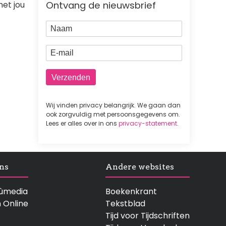
Ontvang de nieuwsbrief
et jou
Naam
E-mail
Wij vinden privacy belangrijk. We gaan dan
ook zorgvuldig met persoonsgegevens om.
Lees er alles over in ons
privacy-statement
.
ns
Andere websites
rtùmedia
Boekenkrant
n Online
Tekstblad
Tijd voor Tijdschriften