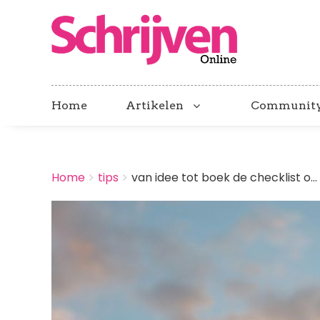
Home
Artikelen
Communit
BREADCRUMBS
Home
tips
van idee tot boek de checklist o...
You
are
Afbeelding
here: