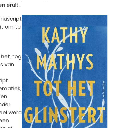
n eruit.
Afbeelding
nuscript
dit om te
f het nog
is van
ript
hematiek,
gen
nder
eel werd
 een