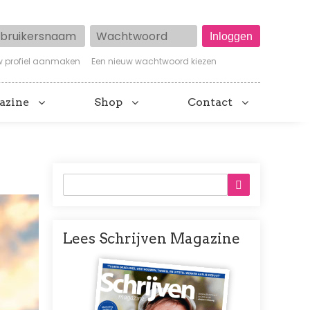
ruikersnaam
Wachtwoord
w profiel aanmaken
Een nieuw wachtwoord kiezen
azine
Shop
Contact
Lees Schrijven Magazine
Afbeelding