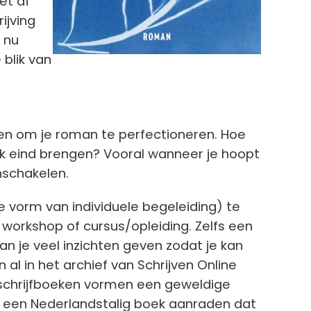
et af
ijving
 nu
blik van
en om je roman te perfectioneren. Hoe
ijk eind brengen? Vooral wanneer je hoopt
nschakelen.
e vorm van individuele begeleiding) te
n workshop of cursus/opleiding. Zelfs een
an je veel inzichten geven zodat je kan
n al in het archief van Schrijven Online
 schrijfboeken vormen een geweldige
aag een Nederlandstalig boek aanraden dat