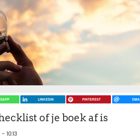
SAPP
LINKEDIN
PINTEREST
EMA
ecklist of je boek af is
- 10:13