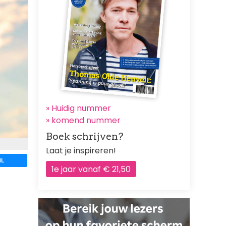
» Huidig nummer
»
komend nummer
Boek schrijven?
Laat je inspireren!
IL
1e jaar vanaf € 21,50