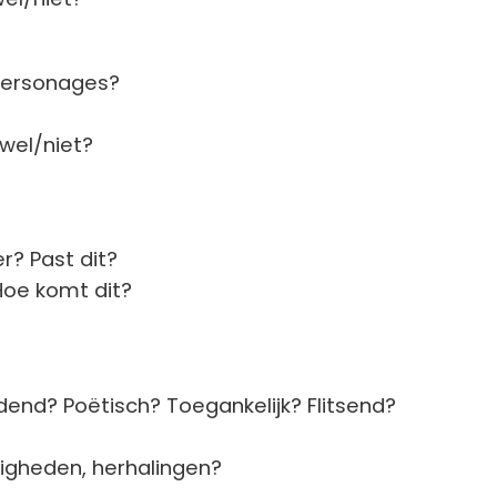
 personages?
wel/niet?
r? Past dit?
 Hoe komt dit?
ldend? Poëtisch? Toegankelijk? Flitsend?
digheden, herhalingen?