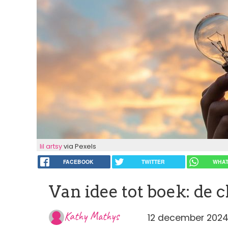
lil artsy
via Pexels
FACEBOOK
TWITTER
WHAT
Van idee tot boek: de ch
Kathy Mathys
12 december 2024 