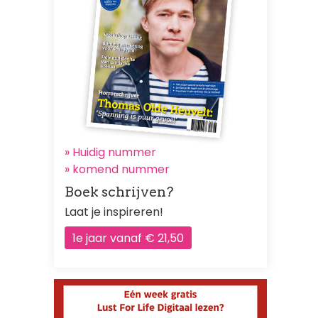
» Huidig nummer
»
komend nummer
Boek schrijven?
Laat je inspireren!
1e jaar vanaf € 21,50