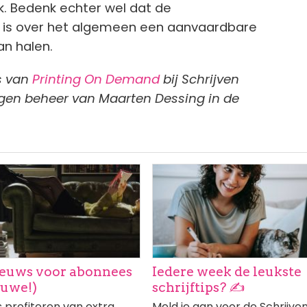
k. Bedenk echter wel dat de
99 is over het algemeen een aanvaardbare
kan halen.
s van
Printing On Demand
bij Schrijven
eigen beheer van Maarten Dessing in de
ng
Afbeelding
euws voor abonnees
Iedere week de leukste
euwe!)
schrijftips? ✍️
profiteren van extra
Meld je aan voor de Schrijve