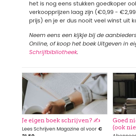
het is nog eens stukken goedkoper oo
verkoopprijzen laag zijn (€0,99 - €2,
prijs) en je er dus nooit veel winst uit 
Neem eens een kijkje bij de aanbieder
Online, of koop het boek Uitgeven in 
Schrijfbibliotheek
.
Afbeelding
Afbeeldi
Je eigen boek schrijven? ✍️
Goed ni
(ook ni
Lees Schrijven Magazine al voor
€
Abonnees 