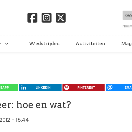
Geb
Nieu
y
Wedstrijden
Activiteiten
Mag
.
SAPP
LINKEDIN
PINTEREST
EMA
eer: hoe en wat?
2012 - 15:44