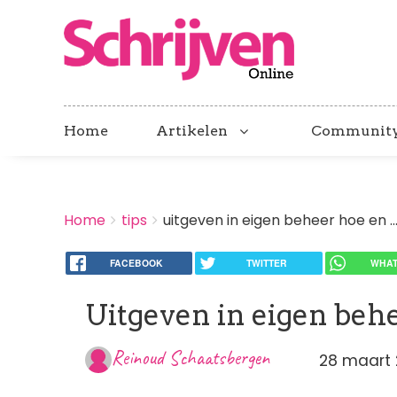
Home
Artikelen
Communit
BREADCRUMBS
Home
tips
uitgeven in eigen beheer hoe en ..
You
are
here:
FACEBOOK
TWITTER
WHAT
Uitgeven in eigen beh
Reinoud Schaatsbergen
28 maart 