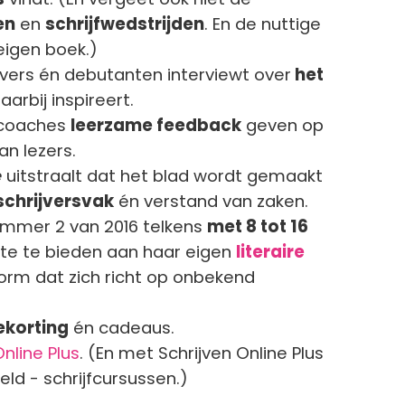
en
en
schrijfwedstrijden
. En de nuttige
eigen boek.)
jvers én debutanten interviewt over
het
arbij inspireert.
fcoaches
leerzame feedback
geven op
n lezers.
e
uitstraalt dat het blad wordt gemaakt
schrijversvak
én verstand van zaken.
mmer 2 van 2016 telkens
met 8 tot 16
e te bieden aan haar eigen
literaire
form dat zich richt op onbekend
ekorting
én cadeaus.
Online Plus
. (En met Schrijven Online Plus
eld - schrijfcursussen.)