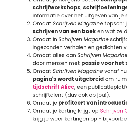
schrijfworkshops
,
schrijfoefening
informatie over het uitgeven van je 
Omdat
Schrijven Magazine
topschri
schrijven van een boek
en wat ze da
Omdat in
Schrijven Magazine
schrij
ingezonden verhalen en gedichten va
Omdat alles aan
Schrijven Magazin
door mensen met
passie voor het 
Omdat
Schrijven Magazine
vanaf nu
pagina's wordt uitgebreid
om ruimt
tijdschrift Alice
, een publicatieplat
schrijftalent (dus ook op jou!).
Omdat je
profiteert van introducti
Omdat je korting krijgt op
Schrijven 
krijg je weer kortingen op - bijvoorbe