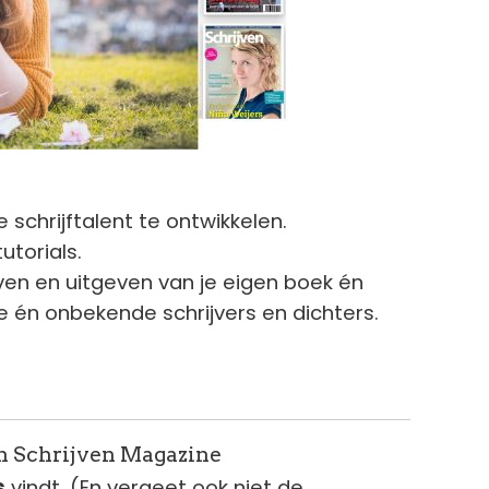
je schrijftalent te ontwikkelen.
tutorials.
jven en uitgeven van je eigen boek én
 én onbekende schrijvers en dichters.
n Schrijven Magazine
s
vindt. (En vergeet ook niet de