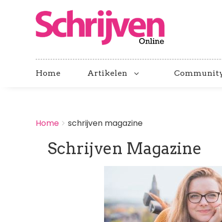
Home
Artikelen
Communit
BREADCRUMBS
Home
schrijven magazine
You
are
Schrijven Magazine
here:
Afbeelding