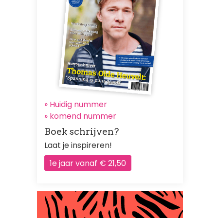
» Huidig nummer
»
komend nummer
Boek schrijven?
Laat je inspireren!
1e jaar vanaf € 21,50