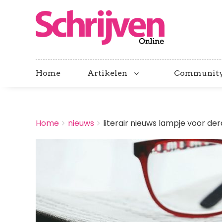
Home
Artikelen
Communit
BREADCRUMBS
Home
nieuws
literair nieuws lampje voor derd
You
are
Afbeelding
here: