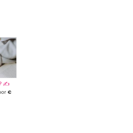
? ✍️
voor
€