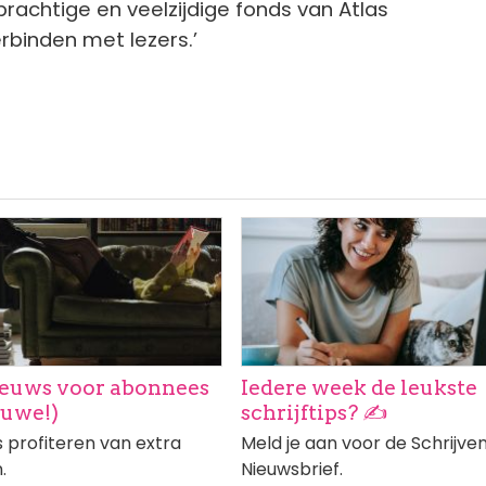
rachtige en veelzijdige fonds van Atlas
rbinden met lezers.’
ng
Afbeelding
euws voor abonnees
Iedere week de leukste
euwe!)
schrijftips? ✍️
profiteren van extra
Meld je aan voor de Schrijve
.
Nieuwsbrief.