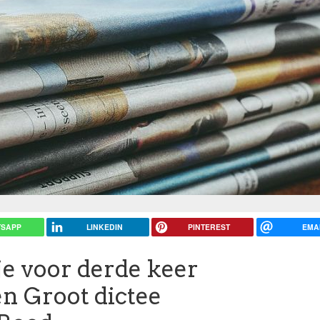
SAPP
LINKEDIN
PINTEREST
EMA
je voor derde keer
en Groot dictee