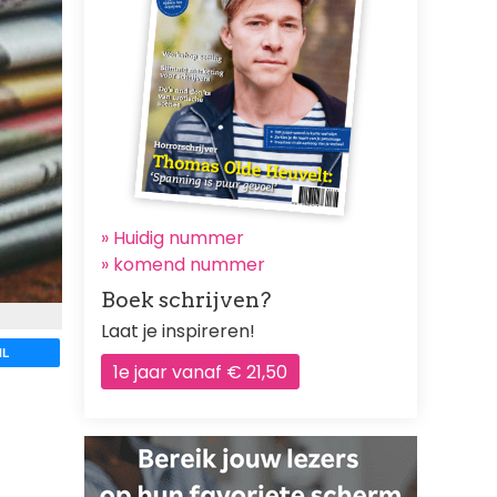
» Huidig nummer
»
komend nummer
Boek schrijven?
Laat je inspireren!
IL
1e jaar vanaf € 21,50