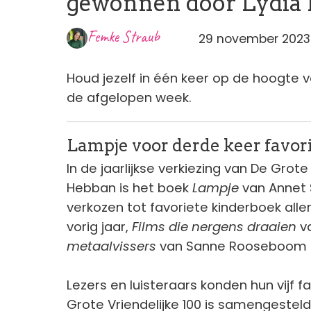
gewonnen door Lydia
Femke Straub
29 november 2023 
Houd jezelf in één keer op de hoogte va
de afgelopen week.
Lampje voor derde keer favor
In de jaarlijkse verkiezing van De Gro
Hebban is het boek
Lampje
van Annet 
verkozen tot favoriete kinderboek aller
vorig jaar,
Films die nergens draaien
va
metaalvissers
van Sanne Rooseboom sl
Lezers en luisteraars konden hun vijf f
Grote Vriendelijke 100 is samengestel