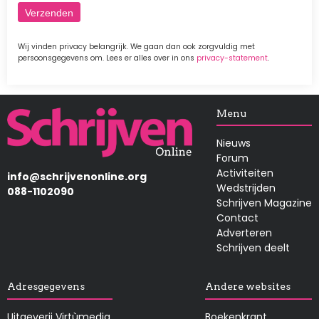
Wij vinden privacy belangrijk. We gaan dan ook zorgvuldig met
persoonsgegevens om. Lees er alles over in ons
privacy-statement
.
Afbeelding
Menu
Nieuws
Forum
Activiteiten
info@schrijvenonline.org
Wedstrijden
088-1102090
Schrijven Magazine
Contact
Adverteren
Schrijven deelt
Adresgegevens
Andere websites
Uitgeverij Virtùmedia
Boekenkrant