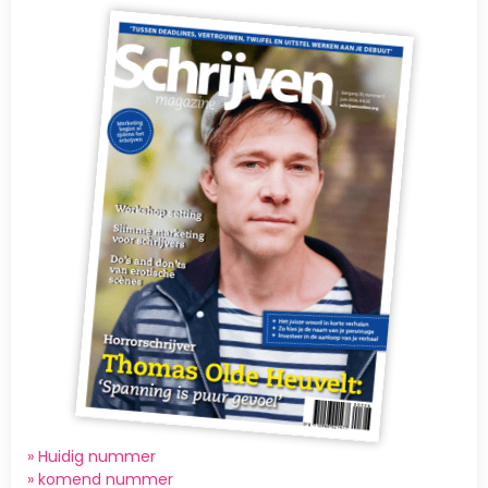
Afbeelding
» Huidig nummer
»
komend nummer