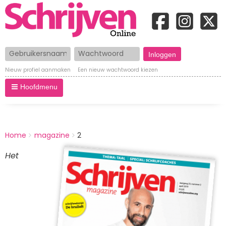
Gebruikersnaam
Wachtwoord
Nieuw profiel aanmaken
Een nieuw wachtwoord kiezen
Hoofdmenu
BREADCRUMBS
Home
magazine
2
You
are
Het
Afbeelding
here: