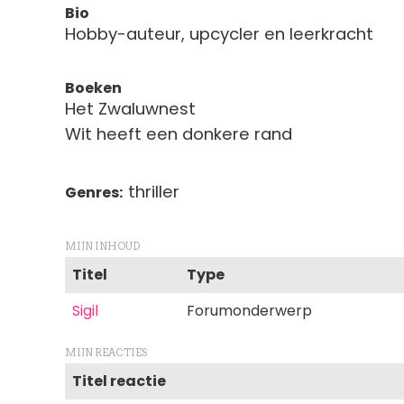
Bio
Hobby-auteur, upcycler en leerkracht
Boeken
Het Zwaluwnest
Wit heeft een donkere rand
thriller
Genres
MIJN INHOUD
Titel
Type
Sigil
Forumonderwerp
MIJN REACTIES
Titel reactie