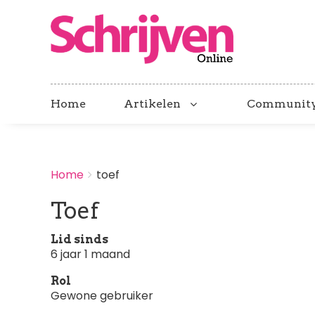
Home
Artikelen
Communit
BREADCRUMBS
Home
toef
You
are
Toef
here:
Lid sinds
6 jaar 1 maand
Rol
Gewone gebruiker