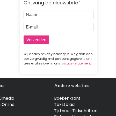
Ontvang de nieuwsbrief
Naam
E-mail
Wij vinden privacy belangrijk. We gaan dan
ook zorgvuldig met persoonsgegevens om.
Lees er alles over in ons
privacy-statement
.
ns
Andere websites
rtùmedia
Boekenkrant
n Online
Tekstblad
Tijd voor Tijdschriften