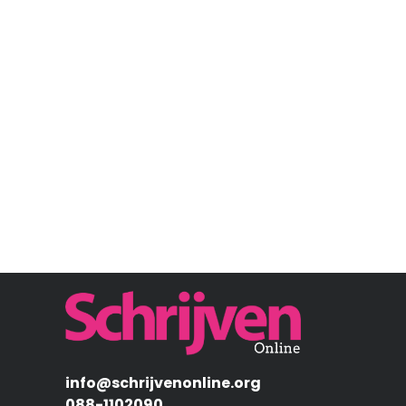
Afbeelding
info@schrijvenonline.org
088-1102090