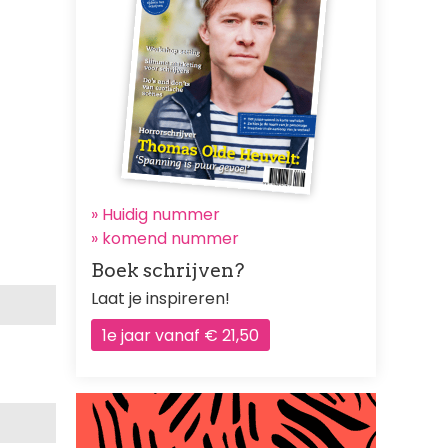
» Huidig nummer
»
komend nummer
Boek schrijven?
Laat je inspireren!
1e jaar vanaf € 21,50