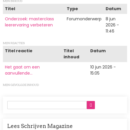
MIJN INHOUD
Titel
Type
Datum
Onderzoek: masterclass
Forumonderwerp
8 jun
leerervaring verbeteren
2026 -
11:46
MIJN REACTIES
Titel reactie
Titel
Datum
inhoud
Het gaat om een
10 jun 2026 -
aanvullende…
15:05
MIJN GEVOLGDE INHOUD
Lees Schrijven Magazine