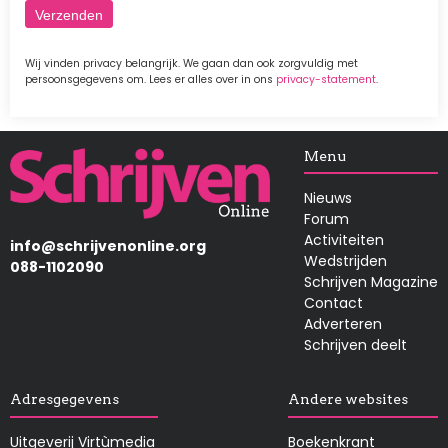
Wij vinden privacy belangrijk. We gaan dan ook zorgvuldig met
persoonsgegevens om. Lees er alles over in ons
privacy-statement
.
Afbeelding
Menu
Nieuws
Forum
Activiteiten
info@schrijvenonline.org
Wedstrijden
088-1102090
Schrijven Magazine
Contact
Adverteren
Schrijven deelt
Adresgegevens
Andere websites
Uitgeverij Virtùmedia
Boekenkrant