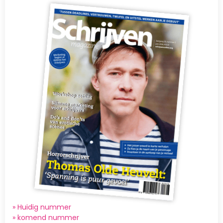
Afbeelding
» Huidig nummer
»
komend nummer