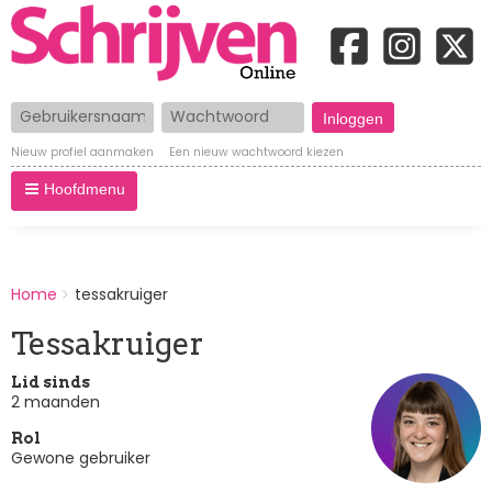
Gebruikersnaam
Wachtwoord
Nieuw profiel aanmaken
Een nieuw wachtwoord kiezen
Hoofdmenu
BREADCRUMBS
Home
tessakruiger
You
are
Tessakruiger
here:
Lid sinds
2 maanden
Rol
Gewone gebruiker