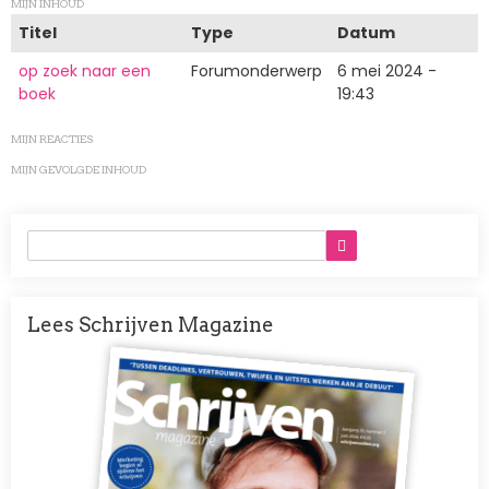
MIJN INHOUD
Titel
Type
Datum
op zoek naar een
Forumonderwerp
6 mei 2024 -
boek
19:43
MIJN REACTIES
MIJN GEVOLGDE INHOUD
Lees Schrijven Magazine
Afbeelding