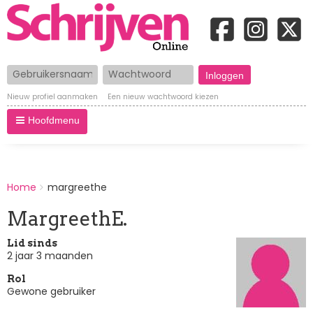
Gebruikersnaam
Wachtwoord
Nieuw profiel aanmaken
Een nieuw wachtwoord kiezen
Hoofdmenu
BREADCRUMBS
Home
margreethe
You
are
MargreethE.
here:
Lid sinds
2 jaar 3 maanden
Rol
Gewone gebruiker