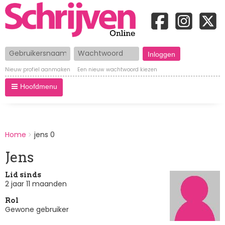
Gebruikersnaam
Wachtwoord
Nieuw profiel aanmaken
Een nieuw wachtwoord kiezen
Hoofdmenu
BREADCRUMBS
Home
jens 0
You
are
Jens
here:
Lid sinds
2 jaar 11 maanden
Rol
Gewone gebruiker