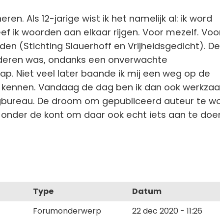
eren. Als 12-jarige wist ik het namelijk al: ik word
eef ik woorden aan elkaar rijgen. Voor mezelf. Voo
den (Stichting Slauerhoff en Vrijheidsgedicht). De
deren was, ondanks een onverwachte
tap. Niet veel later baande ik mij een weg op de
O" kennen. Vandaag de dag ben ik dan ook werkza
ingbureau. De droom om gepubliceerd auteur te w
 onder de kont om daar ook echt iets aan te doen
Type
Datum
Forumonderwerp
22 dec 2020 - 11:26