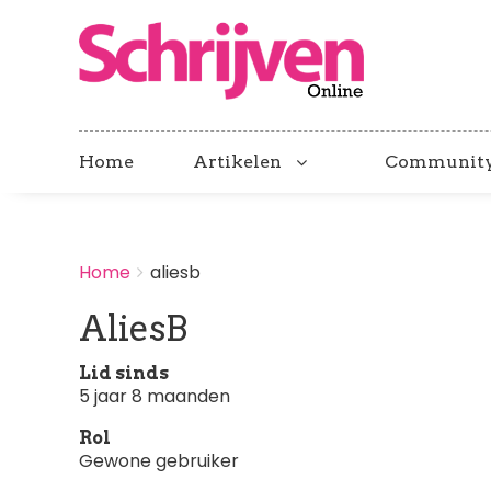
Home
Artikelen
Communit
BREADCRUMBS
Home
aliesb
You
are
AliesB
here:
Lid sinds
5 jaar 8 maanden
Rol
Gewone gebruiker