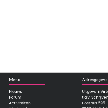
Menu
Adresgegeve
Nieuws
Uitgeverij Vi
Forum
t.a.v. Schrijve
Activiteiten
Postbus 595