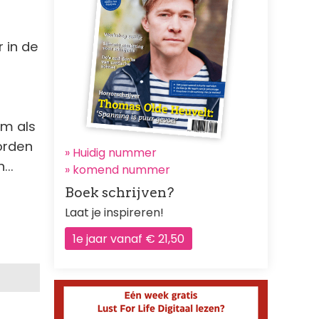
r in de
am als
orden
» Huidig nummer
...
»
komend nummer
Boek schrijven?
Laat je inspireren!
1e jaar vanaf € 21,50