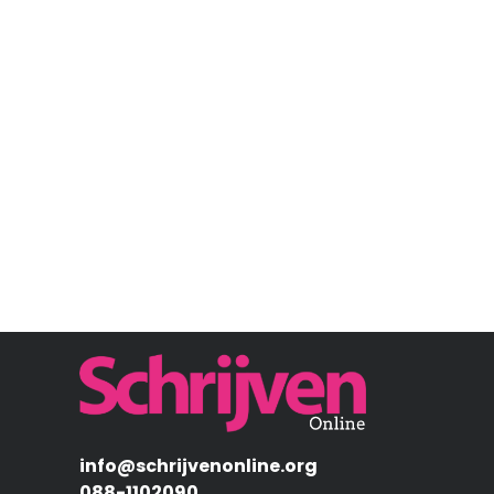
Afbeelding
info@schrijvenonline.org
088-1102090