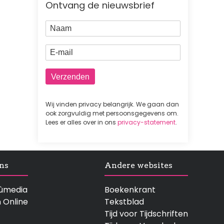
Ontvang de nieuwsbrief
Naam
E-mail
Wij vinden privacy belangrijk. We gaan dan
ook zorgvuldig met persoonsgegevens om.
Lees er alles over in ons
privacy-statement
.
ns
Andere websites
rtùmedia
Boekenkrant
n Online
Tekstblad
Tijd voor Tijdschriften