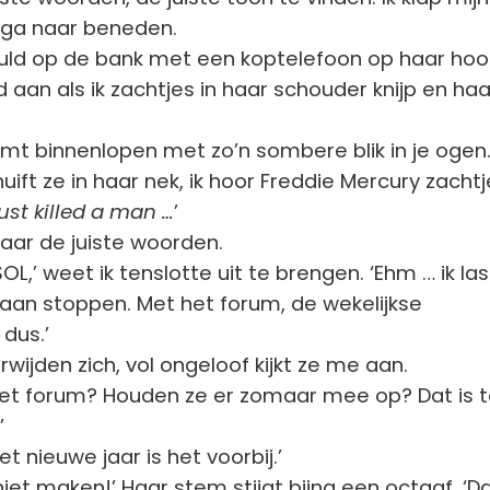
 ga naar beneden.
ruld op de bank met een koptelefoon op haar hoo
 aan als ik zachtjes in haar schouder knijp en haa
komt binnenlopen met zo’n sombere blik in je ogen.
ift ze in haar nek, ik hoor Freddie Mercury zacht
st killed a man …
’
naar de juiste woorden.
OL,’ weet ik tenslotte uit te brengen. ‘Ehm … ik la
gaan stoppen. Met het forum, de wekelijkse
 dus.’
rwijden zich, vol ongeloof kijkt ze me aan.
et forum? Houden ze er zomaar mee op? Dat is 
’
 het nieuwe jaar is het voorbij.’
niet maken!’ Haar stem stijgt bijna een octaaf. ‘D