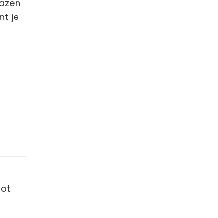
lazen
nt je
tot