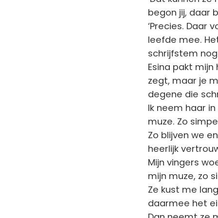
begon jij, daar 
‘Precies. Daar vo
leefde mee. Het
schrijfstem nog
Esina pakt mijn 
zegt, maar je ma
degene die schrij
Ik neem haar in 
muze. Zo simpel 
Zo blijven we en
heerlijk vertrou
Mijn vingers woe
mijn muze, zo si
Ze kust me lang 
daarmee het ei
Dan neemt ze mi