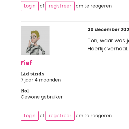
Login
of
registreer
om te reageren
30 december 2025
Ton, waar was je
Heerlijk verhaa
Fief
Lid sinds
7 jaar 4 maanden
Rol
Gewone gebruiker
Login
of
registreer
om te reageren