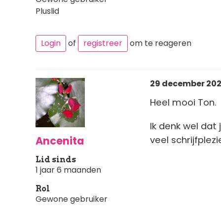
Pluslid
Login
of
registreer
om te reageren
29 december 2025
Heel mooi Ton.
Ik denk wel dat 
Ancenita
veel schrijfplezi
Lid sinds
1 jaar 6 maanden
Rol
Gewone gebruiker