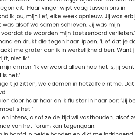
begon dit.’ Haar vinger wijst vaag tussen ons in.
nd ik jou, mijn lief, elke week opnieuw. Jij was erbij
 was alsof we samen schreven. Jij was mijn
 voordat de woorden mijn toetsenbord verlieten.
hand en drukt die tegen haar lippen. ‘Lief dat je d
akt me groter dan ik in werkelijkheid ben. Want j
ft, niet ik.’
mijn armen. ‘Ik verwoord alleen hoe het is, jij bent
is het.’
ige tijd zitten, we ademen in hetzelfde ritme. Dat
wd.
len door haar haar en ik fluister in haar oor: ‘Jij b
mpel is het.’
en intens, alsof ze de tijd wil vasthouden, alsof z
nde van het forum kan tegengaan.
jn hoofd in beide handen en kijkt me indringend 