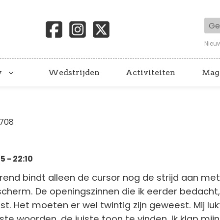
Geb
Nieu
y
Wedstrijden
Activiteiten
Mag
1708
 - 22:10
rend bindt alleen de cursor nog de strijd aan met
scherm. De openingszinnen die ik eerder bedacht
st. Het moeten er wel twintig zijn geweest. Mij luk
iste woorden, de juiste toon te vinden.
Ik klap mijn