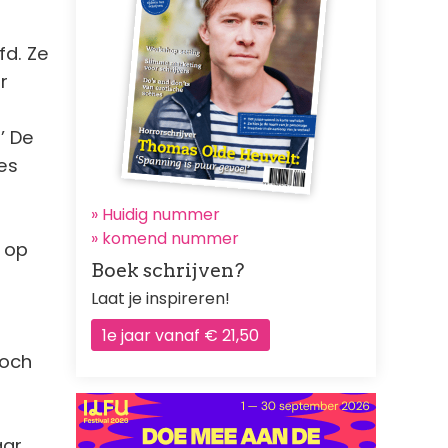
fd. Ze
r
’ De
jes
» Huidig nummer
»
komend nummer
s op
Boek schrijven?
Laat je inspireren!
1e jaar vanaf € 21,50
toch
aar