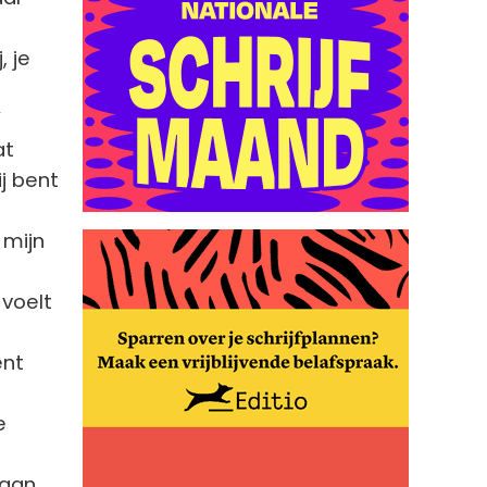
, je
’
at
ij bent
 mijn
 voelt
ent
e
aan.