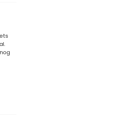
iets
l.
 nog