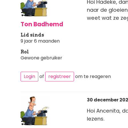
Hoi Hadeke, dank
naar de gloeien
weet wat ze zegge
Ton Badhemd
Lid sinds
9 jaar 6 maanden
Rol
Gewone gebruiker
Login
of
registreer
om te reageren
30 december 2025
Hoi Ancenita, d
lezens.