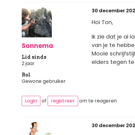
30 december 2025
Hoi Ton,
Ik zie dat je al
Sonnema
van je te hebbe
Mooie schrijfsti
Lid sinds
elders tegen te
2 jaar
Rol
Gewone gebruiker
Login
of
registreer
om te reageren
30 december 2025