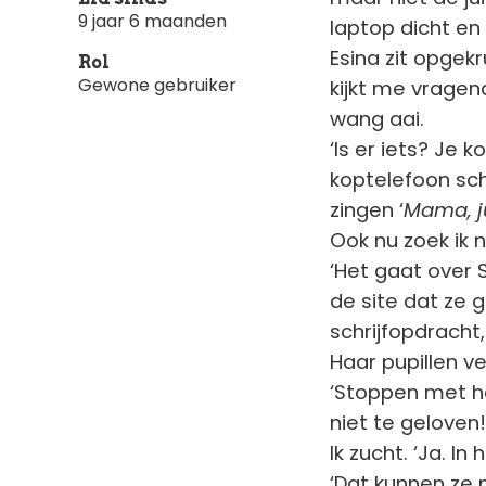
9 jaar 6 maanden
laptop dicht en
Esina zit opgek
Rol
Gewone gebruiker
kijkt me vragend
wang aai.
‘Is er iets? Je 
koptelefoon schu
zingen ‘
Mama, ju
Ook nu zoek ik 
‘Het gaat over S
de site dat ze 
schrijfopdracht,
Haar pupillen ve
‘Stoppen met h
niet te geloven!
Ik zucht. ‘Ja. In
‘Dat kunnen ze 