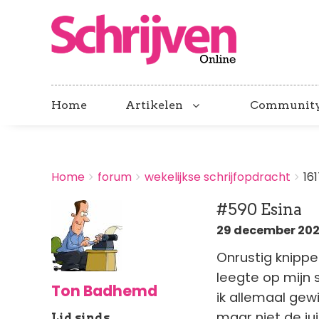
Home
Artikelen
Communit
BREADCRUMBS
Home
forum
wekelijkse schrijfopdracht
16
You
are
#590 Esina
here:
29 december 2025
Onrustig knippe
leegte op mijn 
Ton Badhemd
ik allemaal gewi
maar niet de ju
Lid sinds