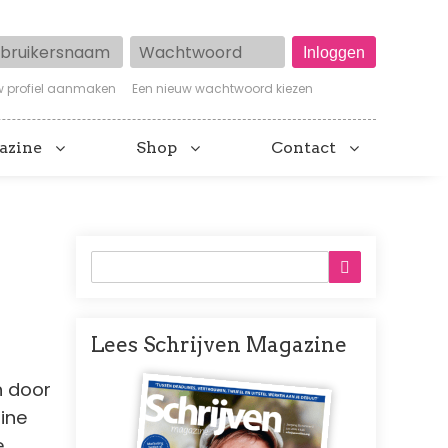
ruikersnaam
Wachtwoord
w profiel aanmaken
Een nieuw wachtwoord kiezen
azine
Shop
Contact
Lees Schrijven Magazine
Afbeelding
n door
dine
e,