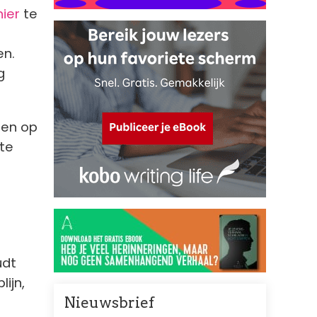
hier
te
en.
g
len op
te
udt
lijn,
Nieuwsbrief