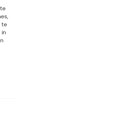
 te
hes,
 te
 in
en