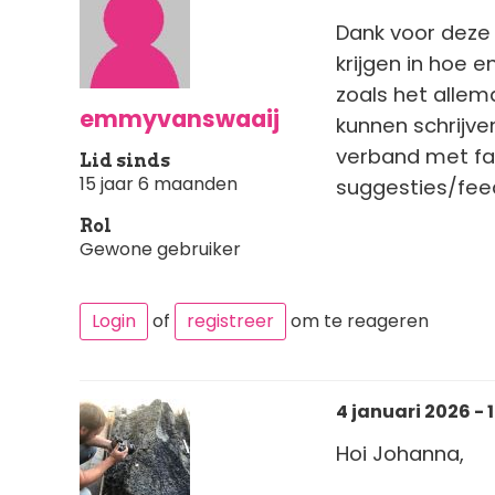
Dank voor deze d
krijgen in hoe e
zoals het allem
emmyvanswaaij
kunnen schrijve
verband met fa
Lid sinds
15 jaar 6 maanden
suggesties/fee
Rol
Gewone gebruiker
Login
of
registreer
om te reageren
4 januari 2026 - 
Hoi Johanna,