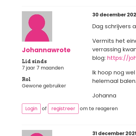
30 december 2025
Dag schrijvers a
Vermits het eind
Johannawrote
verrassing kwam
blog:
https://j
Lid sinds
7 jaar 7 maanden
Ik hoop nog wel
Rol
helemaal balen.
Gewone gebruiker
Johanna
Login
of
registreer
om te reageren
31 december 2025