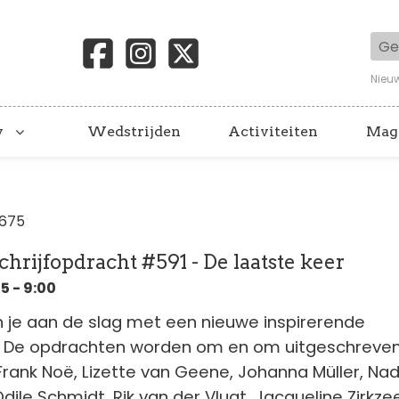
Geb
Nieu
y
Wedstrijden
Activiteiten
Mag
1675
hrijfopdracht #591 - De laatste keer
 - 9:00
 je aan de slag met een nieuwe inspirerende
t. De opdrachten worden om en om uitgeschreve
Frank Noë, Lizette van Geene, Johanna Müller, Na
ile Schmidt, Rik van der Vlugt, Jacqueline Zirkze