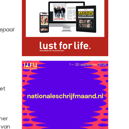
bepaal
het
mer
 van