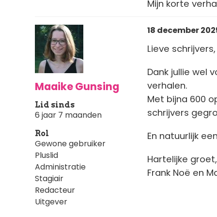
Mijn korte verha
18 december 2025
Lieve schrijvers,
Dank jullie wel 
Maaike Gunsing
verhalen.
Met bijna 600 o
Lid sinds
schrijvers gegr
6 jaar 7 maanden
Rol
En natuurlijk e
Gewone gebruiker
Pluslid
Hartelijke groet,
Administratie
Frank Noë en M
Stagiair
Redacteur
Uitgever