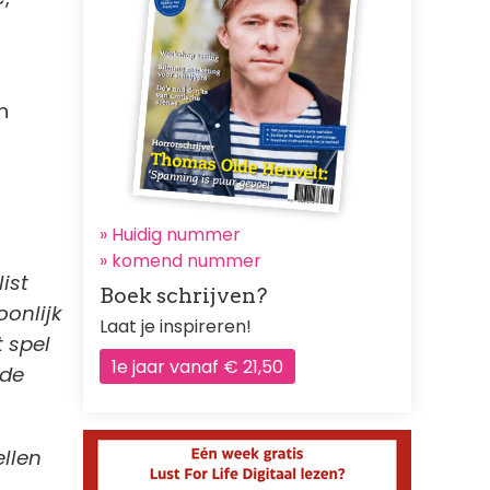
n
» Huidig nummer
»
komend nummer
ist
Boek schrijven?
oonlijk
Laat je inspireren!
 spel
1e jaar vanaf € 21,50
 de
ellen
.