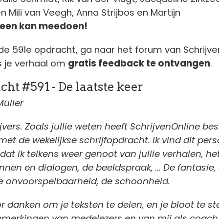
 Mili van Veegh, Anna Strijbos en Martijn
reen kan meedoen!
de 591e opdracht, ga naar het forum van Schrijve
s je verhaal om
gratis feedback te ontvangen
.
cht #591 - De laatste keer
üller
vers. Zoals jullie weten heeft SchrijvenOnline besl
t de wekelijkse schrijfopdracht. Ik vind dit pers
t ik telkens weer genoot van jullie verhalen, het
nnen en dialogen, de beeldspraak, … De fantasie,
de onvoorspelbaarheid, de schoonheid.
or danken om je teksten te delen, en je bloot te st
opmerkingen van medelezers en van mij als coach