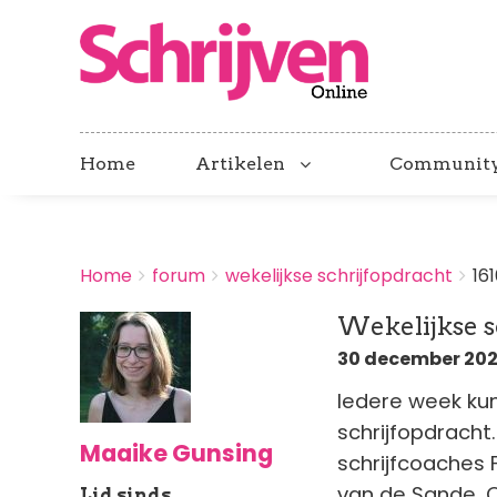
Home
Artikelen
Communit
BREADCRUMBS
Home
forum
wekelijkse schrijfopdracht
16
You
are
Wekelijkse sc
here:
30 december 2025
Iedere week kun
schrijfopdrach
Maaike Gunsing
schrijfcoaches 
van de Sande, Od
Lid sinds