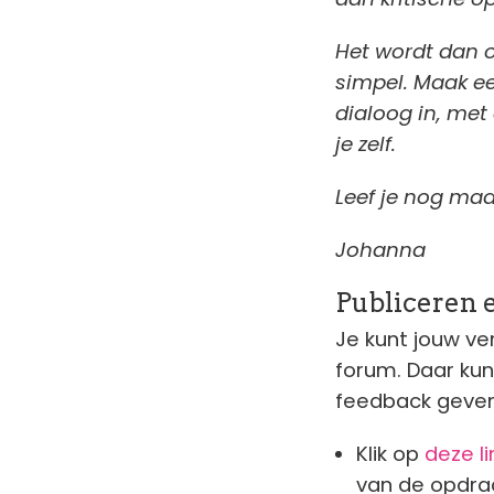
Het wordt dan o
simpel. Maak ee
dialoog in, met a
je zelf.
Leef je nog ma
Johanna
Publiceren 
Je kunt jouw ve
forum. Daar ku
feedback geven 
Klik op
deze li
van de opdrac