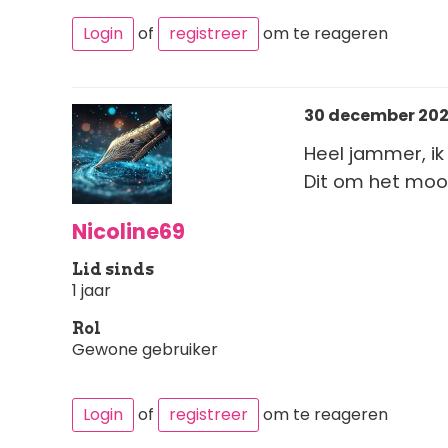
Login
of
registreer
om te reageren
30 december 2025
Heel jammer, ik
Dit om het mooi
Nicoline69
Lid sinds
1 jaar
Rol
Gewone gebruiker
Login
of
registreer
om te reageren