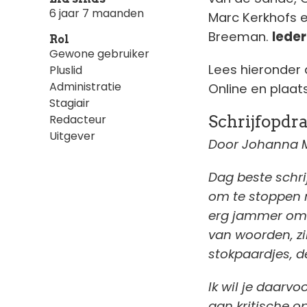
6 jaar 7 maanden
Marc Kerkhofs en
Breeman.
Iede
Rol
Gewone gebruiker
Lees hieronder 
Pluslid
Administratie
Online en plaat
Stagiair
Schrijfopdra
Redacteur
Uitgever
Door Johanna M
Dag beste schrij
om te stoppen me
erg jammer omda
van woorden, zi
stokpaardjes, 
Ik wil je daarvo
aan kritische 