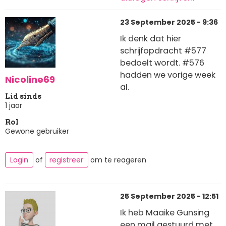
23 September 2025 - 9:36
Ik denk dat hier
schrijfopdracht #577
bedoelt wordt. #576
hadden we vorige week
Nicoline69
al.
Lid sinds
1 jaar
Rol
Gewone gebruiker
Login
of
registreer
om te reageren
25 September 2025 - 12:51
Ik heb Maaike Gunsing
een mail gestuurd met