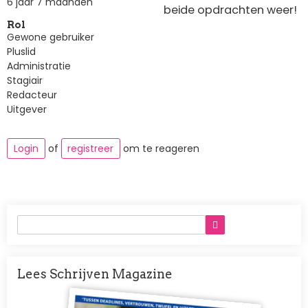
6 jaar 7 maanden
beide opdrachten weer!
Rol
Gewone gebruiker
Pluslid
Administratie
Stagiair
Redacteur
Uitgever
Login
of
registreer
om te reageren
Lees Schrijven Magazine
Afbeelding