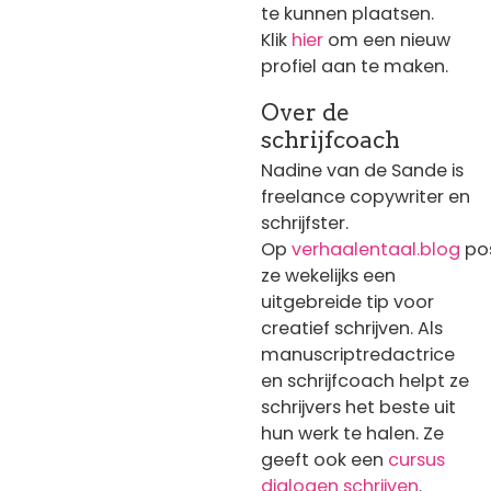
te kunnen plaatsen.
Klik
hier
om een nieuw
profiel aan te maken.
Over de
schrijfcoach
Nadine van de Sande is
freelance copywriter en
schrijfster.
Op
verhaalentaal.blog
po
ze wekelijks een
uitgebreide tip voor
creatief schrijven. Als
manuscriptredactrice
en schrijfcoach helpt ze
schrijvers het beste uit
hun werk te halen. Ze
geeft ook een
cursus
dialogen schrijven
.