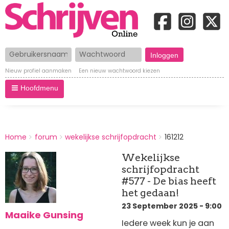
Gebruikersnaam
Wachtwoord
Nieuw profiel aanmaken
Een nieuw wachtwoord kiezen
Hoofdmenu
BREADCRUMBS
Home
forum
wekelijkse schrijfopdracht
161212
You
are
Wekelijkse
here:
schrijfopdracht
#577 - De bias heeft
het gedaan!
23 September 2025 - 9:00
Maaike Gunsing
Iedere week kun je aan