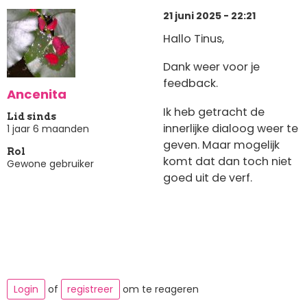
21 juni 2025 - 22:21
Hallo Tinus,
Dank weer voor je
feedback.
Ancenita
Ik heb getracht de
Lid sinds
innerlijke dialoog weer te
1 jaar 6 maanden
geven. Maar mogelijk
Rol
komt dat dan toch niet
Gewone gebruiker
goed uit de verf.
Login
of
registreer
om te reageren