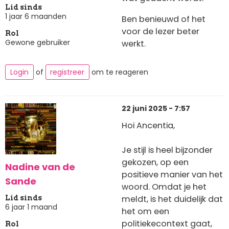
Lid sinds
1 jaar 6 maanden
Ben benieuwd of het
voor de lezer beter
Rol
Gewone gebruiker
werkt.
Login
of
registreer
om te reageren
22 juni 2025 - 7:57
Hoi Ancentia,
Je stijl is heel bijzonder
gekozen, op een
Nadine van de
positieve manier van het
Sande
woord. Omdat je het
meldt, is het duidelijk dat
Lid sinds
6 jaar 1 maand
het om een
politiekecontext gaat,
Rol