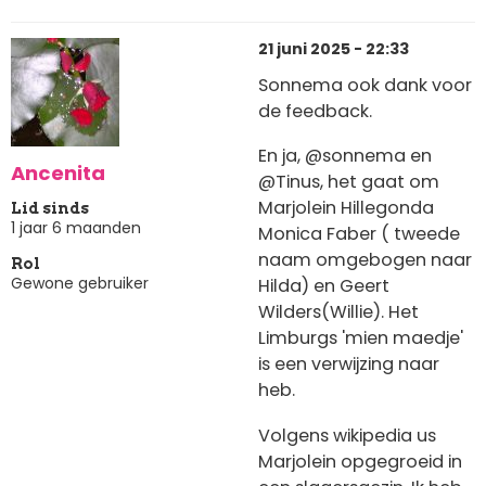
21 juni 2025 - 22:33
Sonnema ook dank voor
de feedback.
En ja, @sonnema en
Ancenita
@Tinus, het gaat om
Marjolein Hillegonda
Lid sinds
1 jaar 6 maanden
Monica Faber ( tweede
naam omgebogen naar
Rol
Gewone gebruiker
Hilda) en Geert
Wilders(Willie). Het
Limburgs 'mien maedje'
is een verwijzing naar
heb.
Volgens wikipedia us
Marjolein opgegroeid in