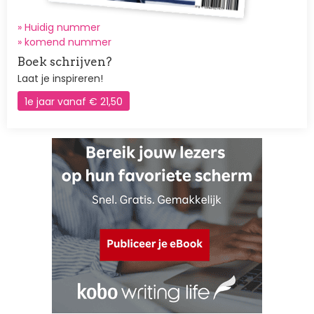
» Huidig nummer
»
komend nummer
Boek schrijven?
Laat je inspireren!
1e jaar vanaf € 21,50