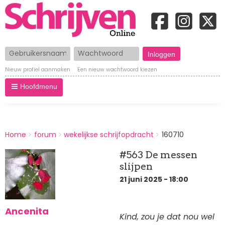
Gebruikersnaam
Wachtwoord
Nieuw profiel aanmaken
Een nieuw wachtwoord kiezen
Hoofdmenu
BREADCRUMBS
Home
forum
wekelijkse schrijfopdracht
160710
You
are
#563 De messen
here:
slijpen
21 juni 2025 - 18:00
Ancenita
Kind, zou je dat nou wel