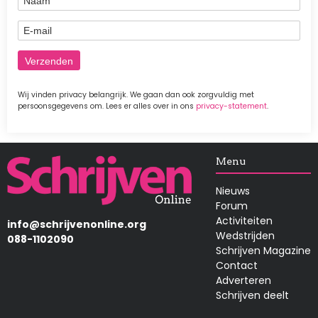
E-mail
Wij vinden privacy belangrijk. We gaan dan ook zorgvuldig met
persoonsgegevens om. Lees er alles over in ons
privacy-statement
.
Afbeelding
Menu
Nieuws
Forum
Activiteiten
info@schrijvenonline.org
Wedstrijden
088-1102090
Schrijven Magazine
Contact
Adverteren
Schrijven deelt