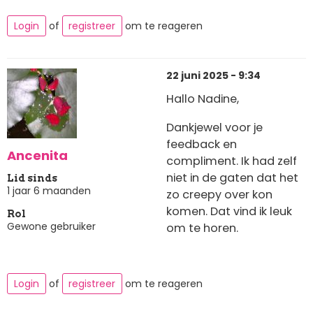
Login
of
registreer
om te reageren
22 juni 2025 - 9:34
Hallo Nadine,
Dankjewel voor je
feedback en
Ancenita
compliment. Ik had zelf
niet in de gaten dat het
Lid sinds
1 jaar 6 maanden
zo creepy over kon
komen. Dat vind ik leuk
Rol
Gewone gebruiker
om te horen.
Login
of
registreer
om te reageren