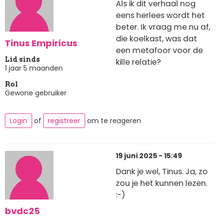
Als ik dit verhaal nog
eens herlees wordt het
beter. Ik vraag me nu af,
die koelkast, was dat
Tinus Empiricus
een metafoor voor de
Lid sinds
kille relatie?
1 jaar 5 maanden
Rol
Gewone gebruiker
Login
of
registreer
om te reageren
19 juni 2025 - 15:49
Dank je wel, Tinus. Ja, zo
zou je het kunnen lezen.
:-)
bvdc25