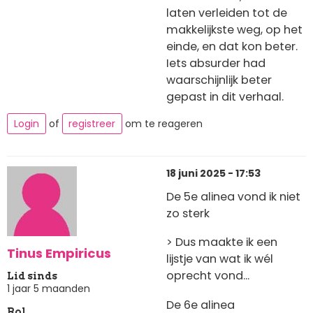
laten verleiden tot de
makkelijkste weg, op het
einde, en dat kon beter.
Iets absurder had
waarschijnlijk beter
gepast in dit verhaal.
Login
of
registreer
om te reageren
18 juni 2025 - 17:53
De 5e alinea vond ik niet
zo sterk
> Dus maakte ik een
Tinus Empiricus
lijstje van wat ik wél
oprecht vond...
Lid sinds
1 jaar 5 maanden
De 6e alinea
Rol