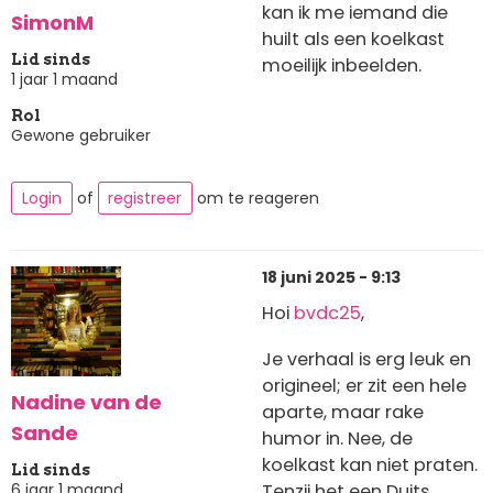
kan ik me iemand die
SimonM
huilt als een koelkast
Lid sinds
moeilijk inbeelden.
1 jaar 1 maand
Rol
Gewone gebruiker
Login
of
registreer
om te reageren
18 juni 2025 - 9:13
Hoi
bvdc25
,
Je verhaal is erg leuk en
origineel; er zit een hele
Nadine van de
aparte, maar rake
Sande
humor in. Nee, de
koelkast kan niet praten.
Lid sinds
6 jaar 1 maand
Tenzij het een Duits