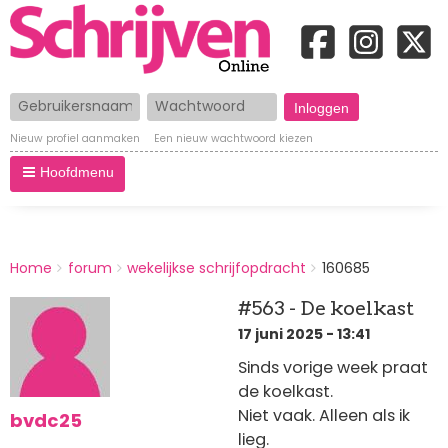
Gebruikersnaam
Wachtwoord
Nieuw profiel aanmaken
Een nieuw wachtwoord kiezen
Hoofdmenu
BREADCRUMBS
Home
forum
wekelijkse schrijfopdracht
160685
You
are
#563 - De koelkast
here:
17 juni 2025 - 13:41
Sinds vorige week praat
de koelkast.
Niet vaak. Alleen als ik
bvdc25
lieg.