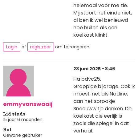
helemaal voor me zie.
Mij stoort het einde niet,
al ben ik wel benieuwd
hoe huilen als een
koelkast klinkt.
Login
of
registreer
om te reageren
23 juni 2025 - 8:46
Ha bdvc25,
Grappige bijdrage. Ook ik
moest, net als Nadine,
aan het sprookje
emmyvanswaaij
Sneeuwwitje denken. De
Lid sinds
koelkast die eerlijk is
15 jaar 6 maanden
zoals die spiegel in dat
verhaal.
Rol
Gewone gebruiker