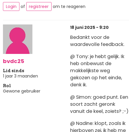
Login
of
registreer
om te reageren
18 juni 2025 - 9:20
Bedankt voor de
waardevolle feedback.
@ Tony: je hebt gelijk. Ik
bvdc25
heb onbewust de
makkelijkste weg
Lid sinds
1 jaar 3 maanden
gekozen op het einde,
denk ik.
Rol
Gewone gebruiker
@ Simon: goed punt. Een
soort zacht geronk
vanuit de keel, zoiets? ;-)
@ Nadine: klopt, zoals ik
hierboven zei, ik heb me