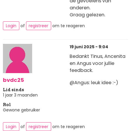
de gevoelens van
anderen.
Graag gelezen.
Login
of
registreer
om te reageren
19 juni 2025 - 9:04
Bedankt Tinus, Ancenita
en Angus voor jullie
feedback.
bvdc25
@Angus: leuk idee :-)
Lid sinds
1 jaar 3 maanden
Rol
Gewone gebruiker
Login
of
registreer
om te reageren