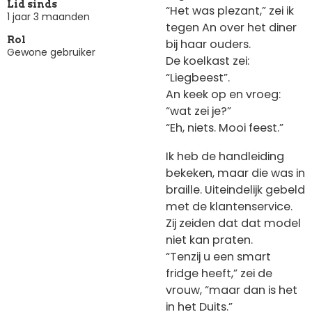
Lid sinds
“Het was plezant,” zei ik
1 jaar 3 maanden
tegen An over het diner
Rol
bij haar ouders.
Gewone gebruiker
De koelkast zei:
“Liegbeest”.
An keek op en vroeg:
“wat zei je?”
“Eh, niets. Mooi feest.”
Ik heb de handleiding
bekeken, maar die was in
braille. Uiteindelijk gebeld
met de klantenservice.
Zij zeiden dat dat model
niet kan praten.
“Tenzij u een smart
fridge heeft,” zei de
vrouw, “maar dan is het
in het Duits.”