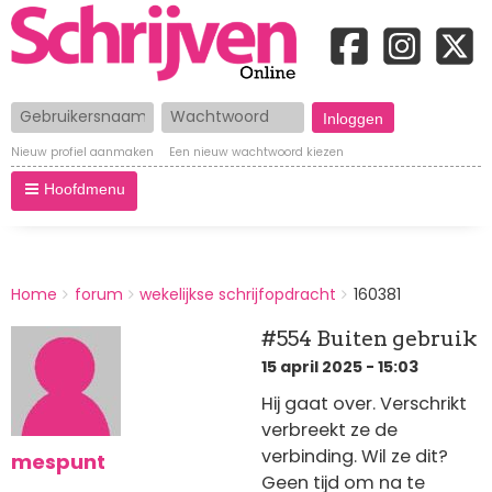
Gebruikersnaam
Wachtwoord
Nieuw profiel aanmaken
Een nieuw wachtwoord kiezen
Hoofdmenu
BREADCRUMBS
Home
forum
wekelijkse schrijfopdracht
160381
You
are
#554 Buiten gebruik
here:
15 april 2025 - 15:03
Hij gaat over. Verschrikt
verbreekt ze de
verbinding. Wil ze dit?
mespunt
Geen tijd om na te