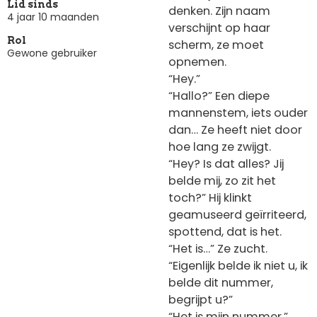
Lid sinds
denken. Zijn naam
4 jaar 10 maanden
verschijnt op haar
Rol
scherm, ze moet
Gewone gebruiker
opnemen.
“Hey.”
“Hallo?” Een diepe
mannenstem, iets ouder
dan… Ze heeft niet door
hoe lang ze zwijgt.
“Hey? Is dat alles? Jij
belde mij, zo zit het
toch?” Hij klinkt
geamuseerd geïrriteerd,
spottend, dat is het.
“Het is…” Ze zucht.
“Eigenlijk belde ik niet u, ik
belde dit nummer,
begrijpt u?”
“Het is mijn nummer.”