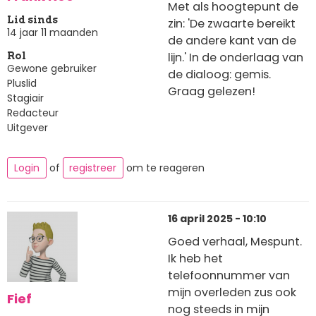
Met als hoogtepunt de
Lid sinds
zin: 'De zwaarte bereikt
14 jaar 11 maanden
de andere kant van de
lijn.' In de onderlaag van
Rol
Gewone gebruiker
de dialoog: gemis.
Pluslid
Graag gelezen!
Stagiair
Redacteur
Uitgever
Login
of
registreer
om te reageren
16 april 2025 - 10:10
Goed verhaal, Mespunt.
Ik heb het
telefoonnummer van
mijn overleden zus ook
Fief
nog steeds in mijn