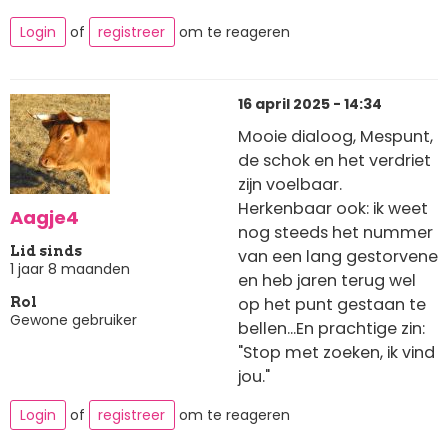
Login
of
registreer
om te reageren
16 april 2025 - 14:34
Mooie dialoog, Mespunt,
de schok en het verdriet
zijn voelbaar.
Herkenbaar ook: ik weet
Aagje4
nog steeds het nummer
Lid sinds
van een lang gestorvene
1 jaar 8 maanden
en heb jaren terug wel
op het punt gestaan te
Rol
Gewone gebruiker
bellen...En prachtige zin:
"Stop met zoeken, ik vind
jou."
Login
of
registreer
om te reageren