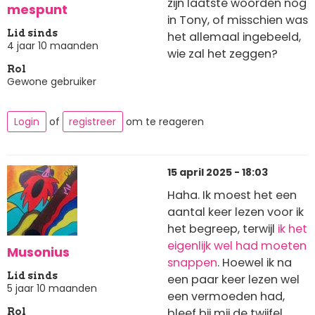
zijn laatste woorden nog
mespunt
in Tony, of misschien was
Lid sinds
het allemaal ingebeeld,
4 jaar 10 maanden
wie zal het zeggen?
Rol
Gewone gebruiker
Login
of
registreer
om te reageren
15 april 2025 - 18:03
Haha. Ik moest het een
aantal keer lezen voor ik
het begreep, terwijl
ik het
eigenlijk wel had moeten
Musonius
snappen
. Hoewel ik na
Lid sinds
een paar keer lezen wel
5 jaar 10 maanden
een vermoeden had,
bleef bij mij de twijfel
Rol