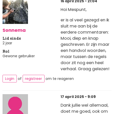
16 april 2025 - 21:04
Hoi Mespunt,
er is al veel gezegd en ik
sluit me aan bij de
Sonnema
eerdere commentaren:
Mooi, diep en knap
Lid sinds
2 jaar
geschreven. Er zijn maar
een handvol woorden,
Rol
Gewone gebruiker
maar tussen de regels
door zit nog een heel
verhaal. Graag gelezen!
Login
of
registreer
om te reageren
17 april 2025 - 9:09
Dank jullie wel allemaal,
doet me goed, ook om