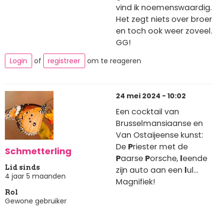
vind ik noemenswaardig.
Het zegt niets over broer
en toch ook weer zoveel.
GG!
Login
of
registreer
om te reageren
24 mei 2024 - 10:02
Een cocktail van
Brusselmansiaanse en
Van Ostaijeense kunst:
De
P
riester met de
Schmetterling
P
aarse
P
orsche,
l
eende
Lid sinds
zijn auto aan een
l
ul...
4 jaar 5 maanden
Magnifiek!
Rol
Gewone gebruiker