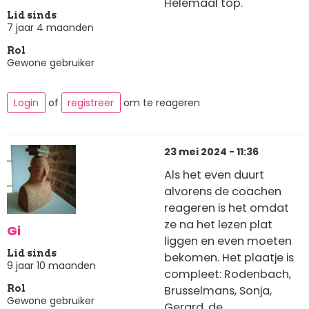
Helemaal top.
Lid sinds
7 jaar 4 maanden
Rol
Gewone gebruiker
Login
of
registreer
om te reageren
23 mei 2024 - 11:36
Als het even duurt
alvorens de coachen
reageren is het omdat
ze na het lezen plat
Gi
liggen en even moeten
Lid sinds
bekomen. Het plaatje is
9 jaar 10 maanden
compleet: Rodenbach,
Brusselmans, Sonja,
Rol
Gewone gebruiker
Gerard, de