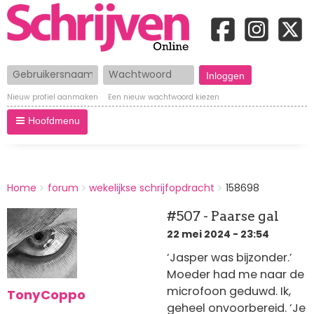
Gebruikersnaam
Wachtwoord
Nieuw profiel aanmaken
Een nieuw wachtwoord kiezen
Hoofdmenu
BREADCRUMBS
Home
forum
wekelijkse schrijfopdracht
158698
You
are
#507 - Paarse gal
here:
22 mei 2024 - 23:54
‘Jasper was bijzonder.’
Moeder had me naar de
microfoon geduwd. Ik,
TonyCoppo
geheel onvoorbereid. ‘Je