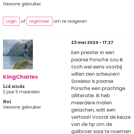
Gewone gebruiker
Login
of
registreer
om te reageren
23 mei 2024 - 17:27
Een priester in een
paarse Porsche zou ik
toch wel eens voorbij
willen zien scheuren!
KingCharles
Sowieso is paarse
Lid sinds
Porsche een prachtige
2 jaar 5 maanden
alliteratie. Ik heb
meerdere malen
Rol
Gewone gebruiker
gelachen, wát een
verhaal! Vooral de keuze
van de hp om de
galbroer saai te noemen