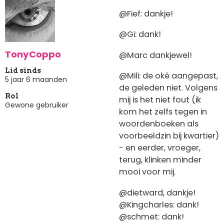
@Fief: dankje!
@Gi: dank!
TonyCoppo
@Marc dankjewel!
Lid sinds
@Mili: de oké aangepast,
5 jaar 6 maanden
de geleden niet. Volgens
Rol
mij is het niet fout (ik
Gewone gebruiker
kom het zelfs tegen in
woordenboeken als
voorbeeldzin bij kwartier)
- en eerder, vroeger,
terug, klinken minder
mooi voor mij.
@dietward, dankje!
@Kingcharles: dank!
@schmet: dank!