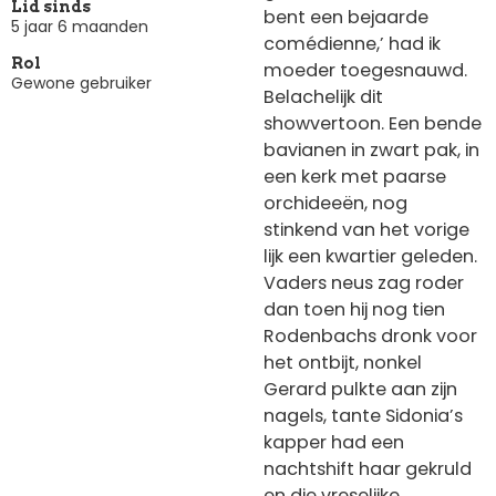
Lid sinds
bent een bejaarde
5 jaar 6 maanden
comédienne,’ had ik
Rol
moeder toegesnauwd.
Gewone gebruiker
Belachelijk dit
showvertoon. Een bende
bavianen in zwart pak, in
een kerk met paarse
orchideeën, nog
stinkend van het vorige
lijk een kwartier geleden.
Vaders neus zag roder
dan toen hij nog tien
Rodenbachs dronk voor
het ontbijt, nonkel
Gerard pulkte aan zijn
nagels, tante Sidonia’s
kapper had een
nachtshift haar gekruld
en die vreselijke