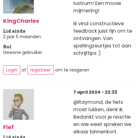
lustrum! Een mooie
mijmering!
KingCharles
Ik vind constructieve
feedback juist fijn om te
Lid sinds
2 jaar 5 maanden
ontvangen. Van
spellingzeurtjes tot aan
Rol
Gewone gebruiker
schrijftips :)
Login
of
registreer
om te reageren
7 april 2024 - 22:33
@Raymond, de fiets
moet lukken, denk ik.
Bedankt voor je reactie
en wie weet spreken we
Fief
elkaar binnenkort.
Lid sinds