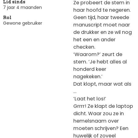
Ze probeert de stem in
Lid sinds
7 jaar 4 maanden
haar hoofd te negeren.
Geen tijd, haar tweede
Rol
Gewone gebruiker
manuscript moet naar
de drukker en ze wil nog
het een en ander
checken.
‘Waarom?’ zeurt de
stem. ‘Je hebt alles al
honderd keer
nagekeken.’
Dat klopt, maar wat als
…
‘Laat het los!’
Grrrr! Ze klapt de laptop
dicht. Waar zou ze in
hemelsnaam over
moeten schrijven? Een
huwelijk of zoveel