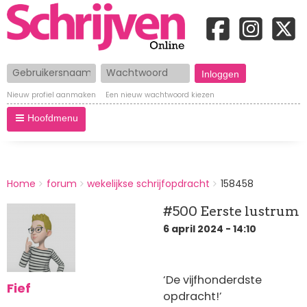
Gebruikersnaam
Wachtwoord
Nieuw profiel aanmaken
Een nieuw wachtwoord kiezen
Hoofdmenu
BREADCRUMBS
Home
forum
wekelijkse schrijfopdracht
158458
You
are
#500 Eerste lustrum
here:
6 april 2024 - 14:10
‘De vijfhonderdste
Fief
opdracht!’