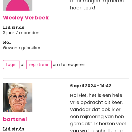
door mogen mijmeren
hoor. Leuk!
Wesley Verbeek
Lid sinds
3 jaar 7 maanden
Rol
Gewone gebruiker
Login
of
registreer
om te reageren
6 april 2024 - 14:42
Hoi Fief, het is een hele
vrije opdracht dit keer,
vandaar dat ook ik er
een mijmering van heb
bartsnel
gemaakt. Ik herken veel
Lid sinds
van wat je schrijft; hoe