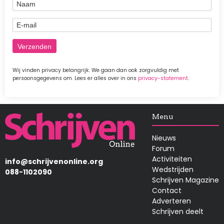
Naam
E-mail
Wij vinden privacy belangrijk. We gaan dan ook zorgvuldig met
persoonsgegevens om. Lees er alles over in ons
privacy-statement
.
Afbeelding
Menu
Nieuws
Forum
Activiteiten
info@schrijvenonline.org
Wedstrijden
088-1102090
Schrijven Magazine
Contact
Adverteren
Schrijven deelt