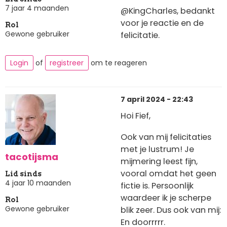
7 jaar 4 maanden
@KingCharles, bedankt
voor je reactie en de
Rol
Gewone gebruiker
felicitatie.
Login
of
registreer
om te reageren
7 april 2024 - 22:43
Hoi Fief,
Ook van mij felicitaties
met je lustrum! Je
tacotijsma
mijmering leest fijn,
vooral omdat het geen
Lid sinds
4 jaar 10 maanden
fictie is. Persoonlijk
waardeer ik je scherpe
Rol
Gewone gebruiker
blik zeer. Dus ook van mij:
En doorrrrr.