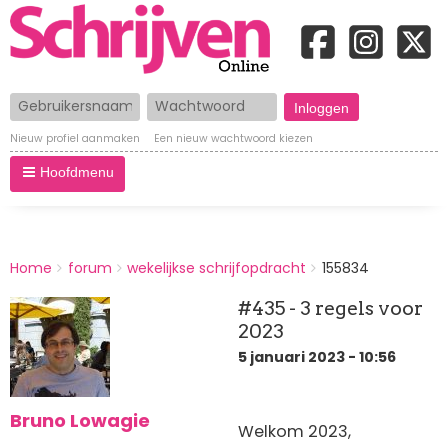
Gebruikersnaam
Wachtwoord
Nieuw profiel aanmaken
Een nieuw wachtwoord kiezen
Hoofdmenu
BREADCRUMBS
Home
forum
wekelijkse schrijfopdracht
155834
You
are
#435 - 3 regels voor
here:
2023
5 januari 2023 - 10:56
Bruno Lowagie
Welkom 2023,