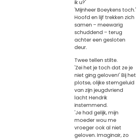
ik u?'
'Mijnheer Boeykens toch.'
Hoofd en lijf trekken zich
samen – meewarig
schuddend – terug
achter een gesloten
deur.
Twee tellen stilte.
'Zei het je toch dat ze je
niet ging geloven!' Bij het
plotse, olijke stemgeluid
van zijn jeugdvriend
lacht Hendrik
instemmend.
'Je had gelijk, mijn
moeder wou me
vroeger ook al niet
geloven. Imaginair, zo