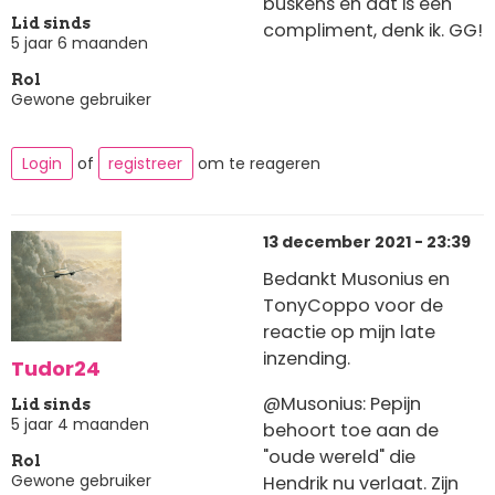
buskens en dat is een
Lid sinds
compliment, denk ik. GG!
5 jaar 6 maanden
Rol
Gewone gebruiker
Login
of
registreer
om te reageren
13 december 2021 - 23:39
Bedankt Musonius en
TonyCoppo voor de
reactie op mijn late
inzending.
Tudor24
@Musonius: Pepijn
Lid sinds
5 jaar 4 maanden
behoort toe aan de
"oude wereld" die
Rol
Gewone gebruiker
Hendrik nu verlaat. Zijn