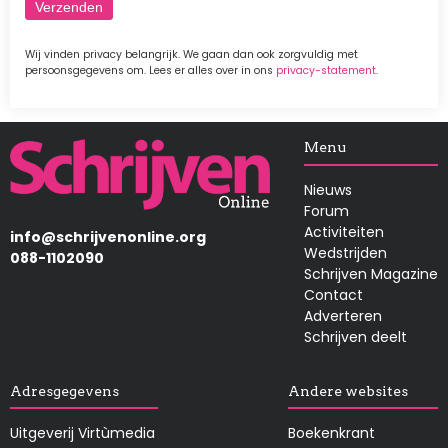
Wij vinden privacy belangrijk. We gaan dan ook zorgvuldig met
persoonsgegevens om. Lees er alles over in ons
privacy-statement
.
Afbeelding
Menu
Nieuws
Forum
Activiteiten
info@schrijvenonline.org
Wedstrijden
088-1102090
Schrijven Magazine
Contact
Adverteren
Schrijven deelt
Adresgegevens
Andere websites
Uitgeverij Virtùmedia
Boekenkrant