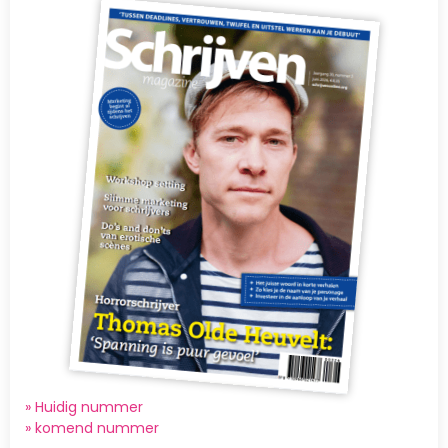
Afbeelding
» Huidig nummer
»
komend nummer