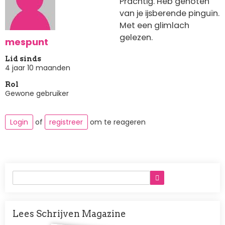
Prachtig. Heb genoten
van je ijsberende pinguïn.
Met een glimlach
gelezen.
mespunt
Lid sinds
4 jaar 10 maanden
Rol
Gewone gebruiker
Login
of
registreer
om te reageren
Lees Schrijven Magazine