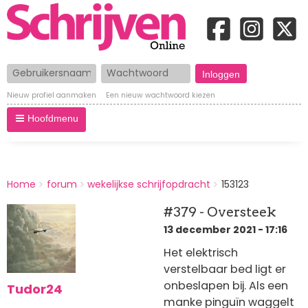
Gebruikersnaam
Wachtwoord
Nieuw profiel aanmaken
Een nieuw wachtwoord kiezen
Hoofdmenu
BREADCRUMBS
Home
forum
wekelijkse schrijfopdracht
153123
You
are
#379 - Oversteek
here:
13 december 2021 - 17:16
Het elektrisch
verstelbaar bed ligt er
onbeslapen bij. Als een
Tudor24
manke pinguïn waggelt