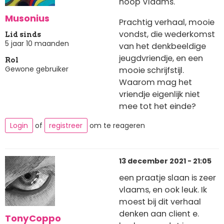
hoop Vlaams.
Musonius
Prachtig verhaal, mooie
vondst, die wederkomst
Lid sinds
5 jaar 10 maanden
van het denkbeeldige
jeugdvriendje, en een
Rol
Gewone gebruiker
mooie schrijfstijl.
Waarom mag het
vriendje eigenlijk niet
mee tot het einde?
Login
of
registreer
om te reageren
13 december 2021 - 21:05
een praatje slaan is zeer
vlaams, en ook leuk. Ik
moest bij dit verhaal
denken aan client e.
TonyCoppo