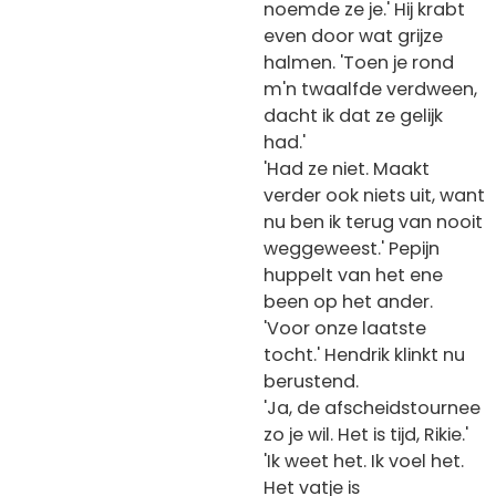
noemde ze je.' Hij krabt
even door wat grijze
halmen. 'Toen je rond
m'n twaalfde verdween,
dacht ik dat ze gelijk
had.'
'Had ze niet. Maakt
verder ook niets uit, want
nu ben ik terug van nooit
weggeweest.' Pepijn
huppelt van het ene
been op het ander.
'Voor onze laatste
tocht.' Hendrik klinkt nu
berustend.
'Ja, de afscheidstournee
zo je wil. Het is tijd, Rikie.'
'Ik weet het. Ik voel het.
Het vatje is