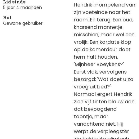
Lid sinds
Hendrik mompelend van
5 jaar 4 maanden
zijn voeteinde naar het
Rol
raam. En terug. Een oud,
Gewone gebruiker
knarsend mannetje
misschien, maar wel een
vrolijk. Een kordate klop
op de kamerdeur doet
hem halt houden.
'Mijnheer Boeykens?'
Eerst vlak, vervolgens
bezorgd: 'Wat doet u zo
vroeg uit bed?'
Normaal ergert Hendrik
zich vijf tinten blauw aan
dat bevoogdend
toontje, maar
vanochtend niet. Hij
werpt de verpleegster
zijn helderste glimlach