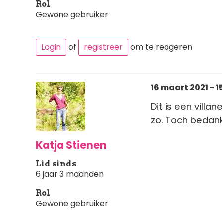
Rol
Gewone gebruiker
Login
of
registreer
om te reageren
16 maart 2021 - 15
Dit is een villa
zo. Toch bedank
Katja Stienen
Lid sinds
6 jaar 3 maanden
Rol
Gewone gebruiker