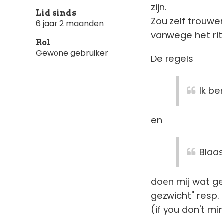
zijn.
Lid sinds
Zou zelf trouwen
6 jaar 2 maanden
vanwege het ri
Rol
Gewone gebruiker
De regels
Ik be
en
Blaa
doen mij wat ge
gezwicht" resp.
(if you don't mi