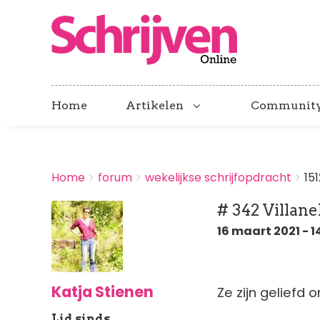
Home
Artikelen
Communit
BREADCRUMBS
Home
forum
wekelijkse schrijfopdracht
15
You
are
# 342 Villane
here:
16 maart 2021 - 1
Katja Stienen
Ze zijn geliefd 
Lid sinds