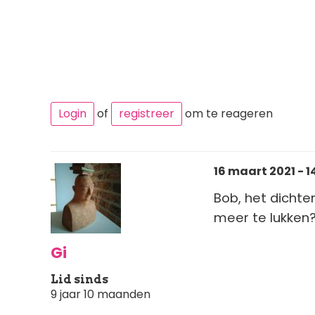
Login
of
registreer
om te reageren
16 maart 2021 - 1
Bob, het dichte
meer te lukken? 
Gi
Lid sinds
9 jaar 10 maanden