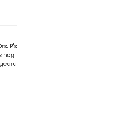
s. P's
s nog
ageerd