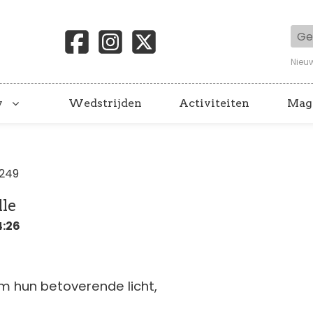
Geb
Nieu
y
Wedstrijden
Activiteiten
Mag
1249
lle
4:26
om hun betoverende licht,