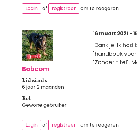
Login
of
registreer
om te reageren
16 maart 2021 - 15
Dank je. Ik had
"handboek voor 
"Zonder titel".
Bobcom
Lid sinds
6 jaar 2 maanden
Rol
Gewone gebruiker
Login
of
registreer
om te reageren