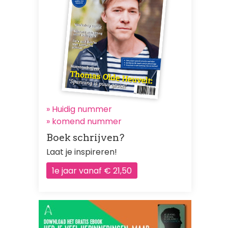
» Huidig nummer
»
komend nummer
Boek schrijven?
Laat je inspireren!
1e jaar vanaf € 21,50