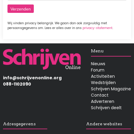
Wij vinden privacy belangrijk. We gaan dan ook zorgvuldig met
persoonsgegevens om. Lees er alles over in ons
privacy-statement
.
Afbeelding
Menu
Nieuws
Forum
Activiteiten
info@schrijvenonline.org
Wedstrijden
088-1102090
Schrijven Magazine
Contact
Adverteren
Schrijven deelt
Adresgegevens
Andere websites