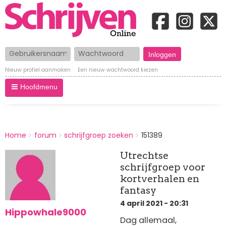
Gebruikersnaam
Wachtwoord
Nieuw profiel aanmaken
Een nieuw wachtwoord kiezen
Hoofdmenu
BREADCRUMBS
Home
forum
schrijfgroep zoeken
151389
You
are
Utrechtse
here:
schrijfgroep voor
kortverhalen en
fantasy
4 april 2021 - 20:31
Hippowhale9000
Dag allemaal,