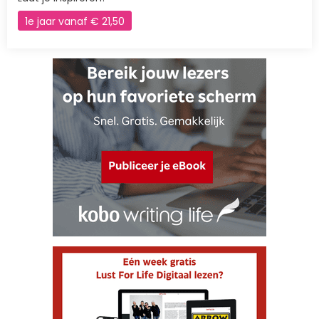
1e jaar vanaf € 21,50