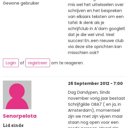
Gewone gebruiker
mis wel het uitwisselen over
schrijven en het bespreken
van elkaars teksten om een
tafel. Ik denk als je
schrijfclub in A`dam googlelt
dat je die wel vind. Veel
succes! En..een nieuwe club
via deze site oprichten kan
misschien ook?
Login
of
registreer
om te reageren
26 September 2012 - 7:00
Dag Dandypen, Sinds
november vorig jaar bestaat
Schrijfgilde OBA7 ( en ja, in
Amsterdam), momenteel
Senorpelota
zijn we met zijn vijven maar
staan nog open voor een
Lid sinds