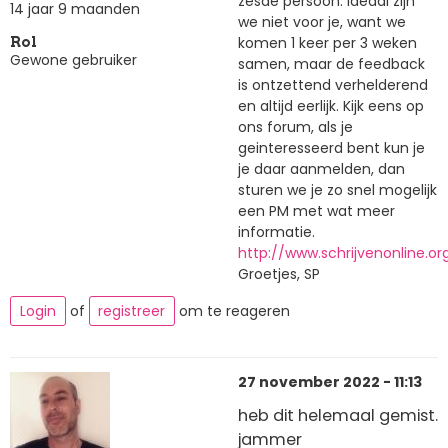
zesde persoon. Ideaal zijn
14 jaar 9 maanden
we niet voor je, want we
komen 1 keer per 3 weken
Rol
Gewone gebruiker
samen, maar de feedback
is ontzettend verhelderend
en altijd eerlijk. Kijk eens op
ons forum, als je
geinteresseerd bent kun je
je daar aanmelden, dan
sturen we je zo snel mogelijk
een PM met wat meer
informatie.
http://www.schrijvenonline.o
Groetjes, SP
Login
of
registreer
om te reageren
27 november 2022 - 11:13
heb dit helemaal gemist.
jammer