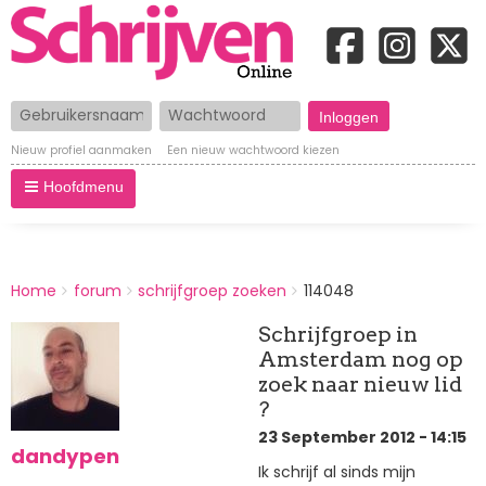
Gebruikersnaam
Wachtwoord
Nieuw profiel aanmaken
Een nieuw wachtwoord kiezen
Hoofdmenu
BREADCRUMBS
Home
forum
schrijfgroep zoeken
114048
You
are
Schrijfgroep in
here:
Amsterdam nog op
zoek naar nieuw lid
?
23 September 2012 - 14:15
dandypen
Ik schrijf al sinds mijn