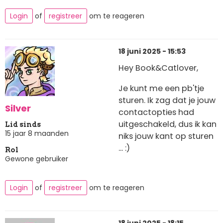
Login
of
registreer
om te reageren
18 juni 2025 - 15:53
Hey Book&Catlover,
Je kunt me een pb'tje
sturen. Ik zag dat je jouw
Silver
contactopties had
uitgeschakeld, dus ik kan
Lid sinds
15 jaar 8 maanden
niks jouw kant op sturen
... :)
Rol
Gewone gebruiker
Login
of
registreer
om te reageren