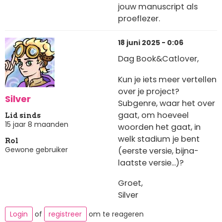
jouw manuscript als
proeflezer.
18 juni 2025 - 0:06
Dag Book&Catlover,
Kun je iets meer vertellen
over je project?
Silver
Subgenre, waar het over
gaat, om hoeveel
Lid sinds
15 jaar 8 maanden
woorden het gaat, in
welk stadium je bent
Rol
Gewone gebruiker
(eerste versie, bijna-
laatste versie...)?
Groet,
Silver
Login
of
registreer
om te reageren