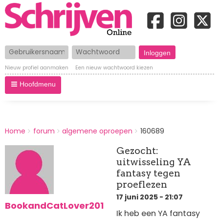
Gebruikersnaam
Wachtwoord
Nieuw profiel aanmaken
Een nieuw wachtwoord kiezen
Hoofdmenu
BREADCRUMBS
Home
forum
algemene oproepen
160689
You
are
Gezocht:
here:
uitwisseling YA
fantasy tegen
proeflezen
17 juni 2025 - 21:07
BookandCatLover201
Ik heb een YA fantasy