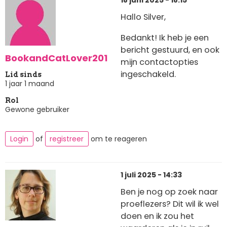
18 juni 2025 - 18:15
Hallo Silver,
Bedankt! Ik heb je een
bericht gestuurd, en ook
BookandCatLover201
mijn contactopties
ingeschakeld.
Lid sinds
1 jaar 1 maand
Rol
Gewone gebruiker
Login
of
registreer
om te reageren
1 juli 2025 - 14:33
Ben je nog op zoek naar
proeflezers? Dit wil ik wel
doen en ik zou het