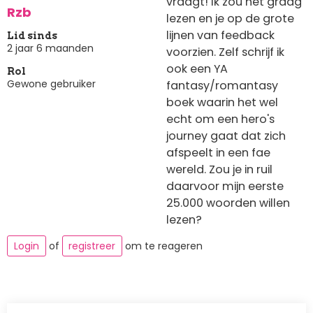
vraagt! Ik zou het graag
Rzb
lezen en je op de grote
lijnen van feedback
Lid sinds
2 jaar 6 maanden
voorzien. Zelf schrijf ik
ook een YA
Rol
Gewone gebruiker
fantasy/romantasy
boek waarin het wel
echt om een hero's
journey gaat dat zich
afspeelt in een fae
wereld. Zou je in ruil
daarvoor mijn eerste
25.000 woorden willen
lezen?
Login
of
registreer
om te reageren