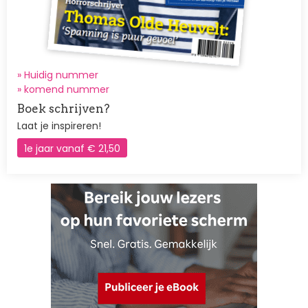
» Huidig nummer
»
komend nummer
Boek schrijven?
Laat je inspireren!
1e jaar vanaf € 21,50