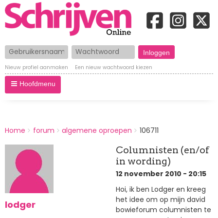
Gebruikersnaam
Wachtwoord
Nieuw profiel aanmaken
Een nieuw wachtwoord kiezen
Hoofdmenu
BREADCRUMBS
Home
forum
algemene oproepen
106711
You
are
Columnisten (en/of
here:
in wording)
12 november 2010 - 20:15
Hoi, ik ben Lodger en kreeg
het idee om op mijn david
lodger
bowieforum columnisten te