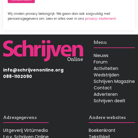
Wij vinden privacy belangrijk. We gaan dan ook zorgvuldig met
persoonsgegevens om. Lees er alles over in ons
privacy-statement
.
Afbeelding
Menu
Nieuws
Forum
Activiteiten
info@schrijvenonline.org
Wedstrijden
088-1102090
Schrijven Magazine
Contact
Adverteren
Schrijven deelt
Adresgegevens
Andere websites
Uitgeverij Virtùmedia
Boekenkrant
t.a.v. Schrijven Online
Tekstblad