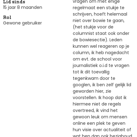
vragen om met enige
Lid sinds
15 jaar 8 maanden
regelmaat een stukje te
schrijven, hoeft helemaal
Rol
niet over bowie te gaan,
Gewone gebruiker
(het stukje voor de
columnist staat ook onder
de bowiesectie). Leden
kunnen wel reageren op je
column, ik heb nagedacht
om evt. de school voor
journalistiek o.i.d te vragen
tot ik dit toevallig
tegenkwam door te
googlen, ik ben zelf gelijk lid
geworden hier, zie
voorstellen. Ik hoop dat ik
hiermee niet de regels
overtreed, ik vind het
gewoon leuk om mensen
online een plek te geven
hun visie over actualiteit of
wat hen dan ook bezighoud