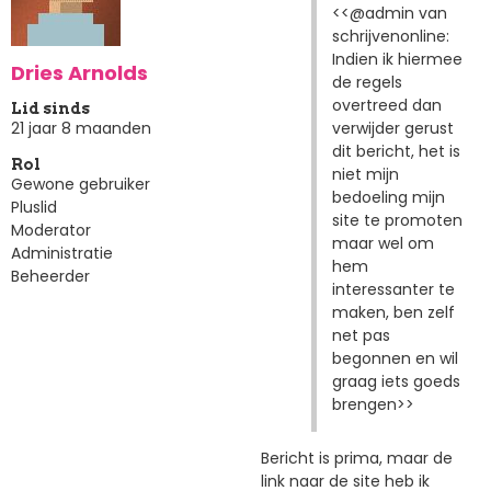
<<@admin van
schrijvenonline:
Indien ik hiermee
Dries Arnolds
de regels
overtreed dan
Lid sinds
verwijder gerust
21 jaar 8 maanden
dit bericht, het is
Rol
niet mijn
Gewone gebruiker
bedoeling mijn
Pluslid
site te promoten
Moderator
maar wel om
Administratie
hem
Beheerder
interessanter te
maken, ben zelf
net pas
begonnen en wil
graag iets goeds
brengen>>
Bericht is prima, maar de
link naar de site heb ik