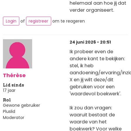
helemaal aan hoe jij dat
verder organiseert.
Login
of
registreer
om te reageren
24 juni 2026 - 20:51
Ik probeer even de
andere kant te bekijken:
stel, ik heb
aandoening/ervaring/inzi
Thérèse
X en jij wilt deze/dit
Lid sinds
gebruiken voor een
17 jaar
'waardevol boekwerk'.
Rol
Gewone gebruiker
Ik zou dan vragen:
Pluslid
waaruit bestaat de
Moderator
waarde van het
boekwerk? Voor welke