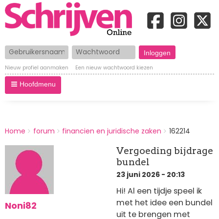
Gebruikersnaam
Wachtwoord
Nieuw profiel aanmaken
Een nieuw wachtwoord kiezen
Hoofdmenu
BREADCRUMBS
Home
forum
financien en juridische zaken
162214
You
are
Vergoeding bijdrage
here:
bundel
23 juni 2026 - 20:13
Hi! Al een tijdje speel ik
met het idee een bundel
Noni82
uit te brengen met