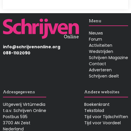
Afbeelding
Menu
Nieuws
Forum
Activiteiten
info@schrijvenonline.org
Wedstrijden
088-1102090
Schrijven Magazine
Contact
Adverteren
Schrijven deelt
Adresgegevens
Andere websites
Uitgeverij Virtùmedia
Boekenkrant
t.a.v. Schrijven Online
Tekstblad
Postbus 595
Tijd voor Tijdschriften
3700 AN Zeist
Tijd voor Voordeel
Nederland