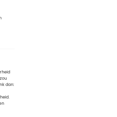
n
rheid
 zou
nk dan:
heid.
ven