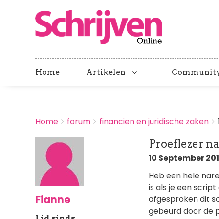
Home
Artikelen
Communit
BREADCRUMBS
Home
forum
financien en juridische zaken
You
are
Proeflezer na
here:
10 September 2014
Heb een hele nare
is als je een scri
Fianne
afgesproken dit sc
gebeurd door de pr
Lid sinds