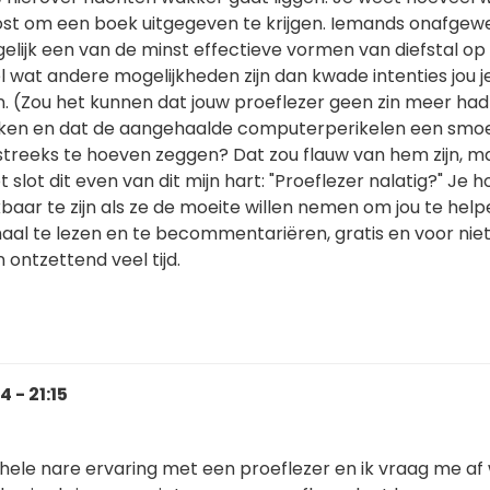
 kost om een boek uitgegeven te krijgen. Iemands onafgew
gelijk een van de minst effectieve vormen van diefstal op
 wat andere mogelijkheden zijn dan kwade intenties jou j
. (Zou het kunnen dat jouw proeflezer geen zin meer ha
ken en dat de aangehaalde computerperikelen een smoes
streeks te hoeven zeggen? Dat zou flauw van hem zijn, m
 slot dit even van dit mijn hart: "Proeflezer nalatig?" Je h
aar te zijn als ze de moeite willen nemen om jou te help
haal te lezen en te becommentariëren, gratis en voor nie
ontzettend veel tijd.
 - 21:15
hele nare ervaring met een proeflezer en ik vraag me af