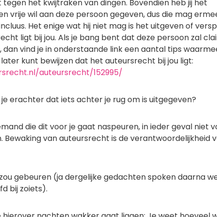
et tegen het kwijtraken van dingen. Bovendien heb jij het
gen vrije wil aan deze persoon gegeven, dus die mag erm
 incluus. Het enige wat hij niet mag is het uitgeven of vers
cht ligt bij jou. Als je bang bent dat deze persoon zal cl
is, dan vind je in onderstaande link een aantal tips waarme
later kunt bewijzen dat het auteursrecht bij jou ligt:
srecht.nl/auteursrecht/152995/
je erachter dat iets achter je rug om is uitgegeven?
iemand die dit voor je gaat naspeuren, in ieder geval niet 
n. Bewaking van auteursrecht is de verantwoordelijkheid 
al zou gebeuren (ja dergelijke gedachten spoken daarna we
d bij zoiets).
je hierover nachten wakker gaat liggen: Je weet hoeveel 