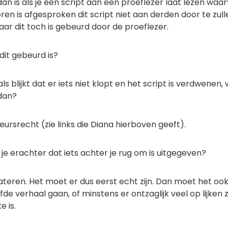
dan is als je een script aan een proeflezer laat lezen waa
ren is afgesproken dit script niet aan derden door te zull
ar dit toch is gebeurd door de proeflezer.
dit gebeurd is?
ls blijkt dat er iets niet klopt en het script is verdwenen, 
 dan?
teursrecht (zie links die Diana hierboven geeft).
je erachter dat iets achter je rug om is uitgegeven?
ateren. Het moet er dus eerst echt zijn. Dan moet het oo
lfde verhaal gaan, of minstens er ontzaglijk veel op lijken
e is.