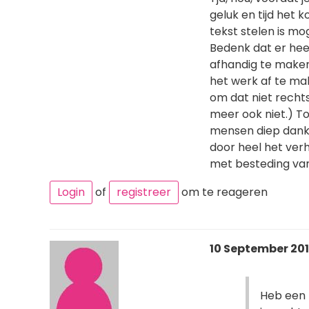
geluk en tijd het
tekst stelen is mo
Bedenk dat er heel
afhandig te maken
het werk af te ma
om dat niet recht
meer ook niet.) Tot
mensen diep dankb
door heel het ver
met besteding van 
Login
of
registreer
om te reageren
10 September 2014
Heb een 