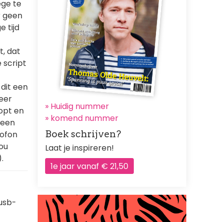
ege te
r geen
e tijd
t, dat
 script
 dit een
meer
» Huidig nummer
lopt en
»
komend nummer
 een
Boek schrijven?
lofon
zou
Laat je inspireren!
.
1e jaar vanaf € 21,50
 usb-