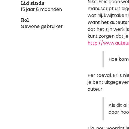
Niks. Er is geen w
Lid sinds
manuscript uit ei
15 jaar 8 maanden
wat hij, kwijtraken
Rol
Want het auteutsre
Gewone gebruiker
dat het zijn werk 
kunt zorgen dat je 
http://www.auteur
Hoe kom 
Per toeval. Er is n
je bent uitgegeve
auteur.
Als dit 
door hoof
Tja, nou, voordat 