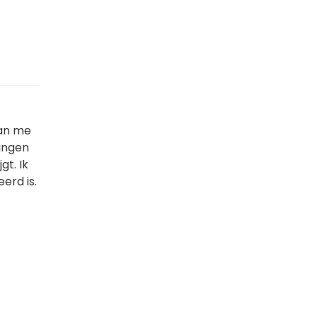
kan me
dingen
gt. Ik
erd is.