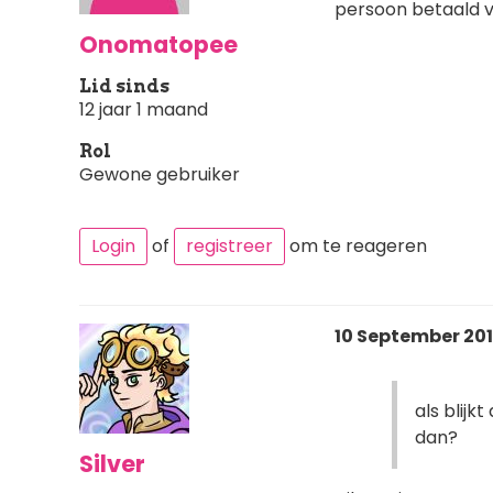
persoon betaald vo
Onomatopee
Lid sinds
12 jaar 1 maand
Rol
Gewone gebruiker
Login
of
registreer
om te reageren
10 September 201
als blijk
dan?
Silver