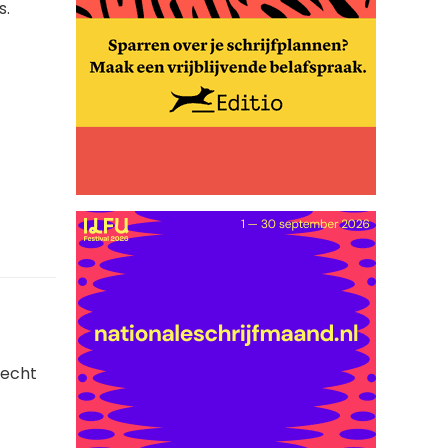
s.
 recht