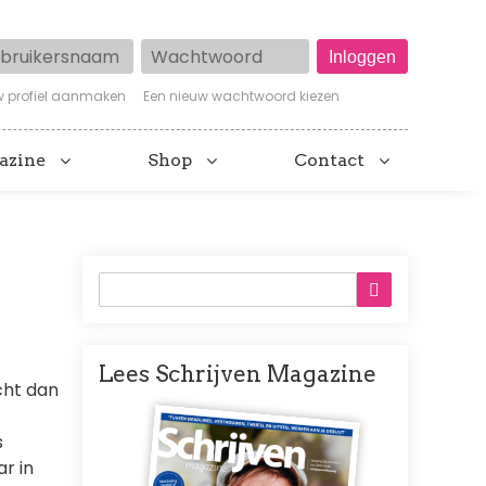
ruikersnaam
Wachtwoord
w profiel aanmaken
Een nieuw wachtwoord kiezen
azine
Shop
Contact
Lees Schrijven Magazine
cht dan
Afbeelding
s
r in