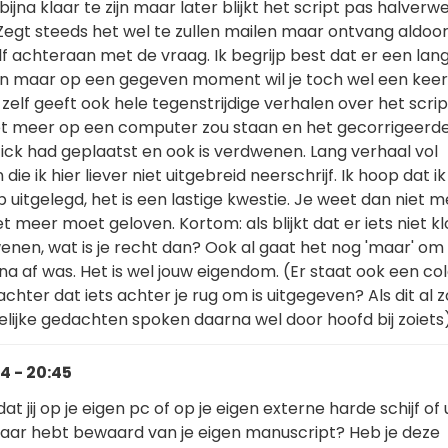
bijna klaar te zijn maar later blijkt het script pas halverw
 Zegt steeds het wel te zullen mailen maar ontvang aldoo
elf achteraan met de vraag. Ik begrijp best dat er een lang
n maar op een gegeven moment wil je toch wel een keer
 zelf geeft ook hele tegenstrijdige verhalen over het scrip
t meer op een computer zou staan en het gecorrigeerde
ick had geplaatst en ook is verdwenen. Lang verhaal vol
die ik hier liever niet uitgebreid neerschrijf. Ik hoop dat ik
eb uitgelegd, het is een lastige kwestie. Je weet dan niet 
et meer moet geloven. Kortom: als blijkt dat er iets niet k
wenen, wat is je recht dan? Ook al gaat het nog 'maar' om
jna af was. Het is wel jouw eigendom. (Er staat ook een co
achter dat iets achter je rug om is uitgegeven? Als dit al 
lijke gedachten spoken daarna wel door hoofd bij zoiets)
4 - 20:45
at jij op je eigen pc of op je eigen externe harde schijf of
aar hebt bewaard van je eigen manuscript? Heb je deze