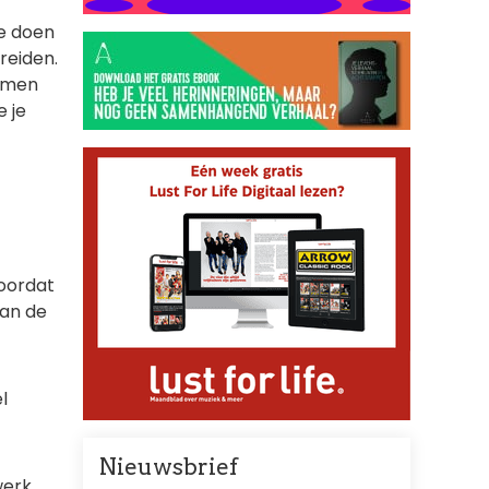
ee doen
preiden.
aimen
e je
voordat
van de
l
Nieuwsbrief
werk,