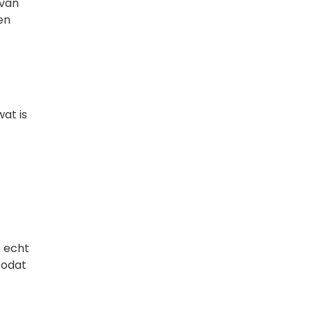
rvan
en
wat is
k echt
 zodat