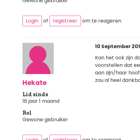
Gewone gebruiker
Login
of
registreer
om te reageren
10 September 201
Kan het ook zijn d
voorstellen dat ee
aan zijn/haar hoof
zou al heel dankba
Hekate
Lid sinds
16 jaar 1 maand
Rol
Gewone gebruiker
Login
of
registreer
om te reageren