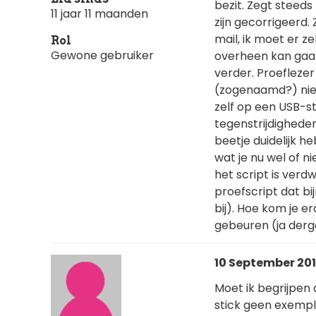
bezit. Zegt steeds 
11 jaar 11 maanden
zijn gecorrigeerd.
mail, ik moet er z
Rol
Gewone gebruiker
overheen kan gaa
verder. Proeflezer
(zogenaamd?) nie
zelf op een USB-st
tegenstrijdigheden 
beetje duidelijk h
wat je nu wel of ni
het script is verd
proefscript dat bi
bij). Hoe kom je er
gebeuren (ja derge
10 September 201
Moet ik begrijpen d
stick geen exempl