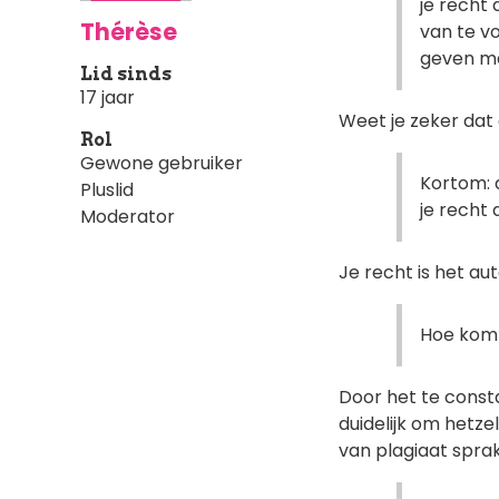
je recht 
Thérèse
van te vo
geven ma
Lid sinds
17 jaar
Weet je zeker dat 
Rol
Gewone gebruiker
Kortom: a
Pluslid
je recht
Moderator
Je recht is het au
Hoe kom 
Door het te const
duidelijk om hetze
van plagiaat sprak