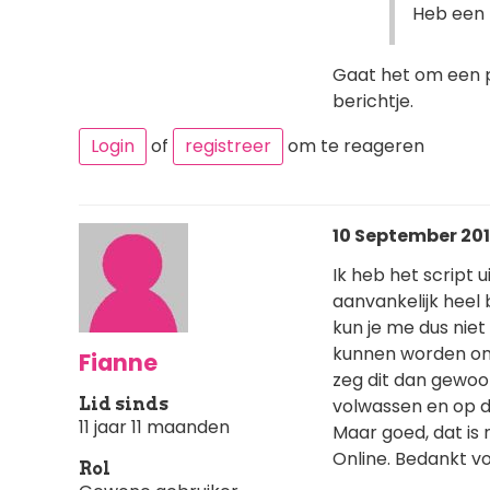
Heb een 
Gaat het om een p
berichtje.
Login
of
registreer
om te reageren
10 September 201
Ik heb het script 
aanvankelijk heel 
kun je me dus niet
kunnen worden om 
Fianne
zeg dit dan gewoon
Lid sinds
volwassen en op di
11 jaar 11 maanden
Maar goed, dat is 
Online. Bedankt v
Rol