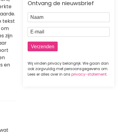
Ontvang de nieuwsbrief
erkte
 aarde.
Naam
e tekst
d om
E-mail
 zijn
aar
oort
en
Wij vinden privacy belangrijk. We gaan dan
ts en
ook zorgvuldig met persoonsgegevens om.
Lees er alles over in ons
privacy-statement
.
 wat