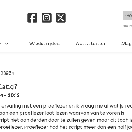
Geb
Nieu
y
Wedstrijden
Activiteiten
Mag
123954
latig?
 - 20:12
 ervaring met een proeflezer en ik vraag me af wat je re
pt aan een proeflezer laat lezen waarvan van te voren is
ript niet aan derden door te zullen geven maar dit toch i
oeflezer. Proeflezer had het script meer dan een half jaa