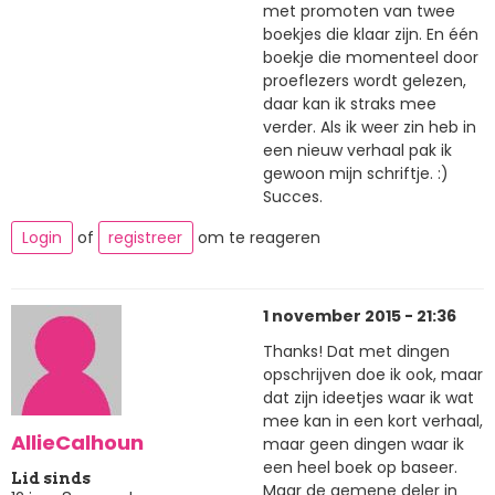
met promoten van twee
boekjes die klaar zijn. En één
boekje die momenteel door
proeflezers wordt gelezen,
daar kan ik straks mee
verder. Als ik weer zin heb in
een nieuw verhaal pak ik
gewoon mijn schriftje. :)
Succes.
Login
of
registreer
om te reageren
1 november 2015 - 21:36
Thanks! Dat met dingen
opschrijven doe ik ook, maar
dat zijn ideetjes waar ik wat
mee kan in een kort verhaal,
AllieCalhoun
maar geen dingen waar ik
een heel boek op baseer.
Lid sinds
Maar de gemene deler in