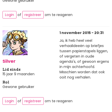
Gewone gebruiker
Login
of
registreer
om te reageren
1 november 2015 - 20:31
Ja, ik heb heel veel
verhaalideeën op briefjes
tussen papierstapels liggen,
of vergeten in oude
Silver
agenda's, of gewoon ergens
in mijn achterhoofd.
Lid sinds
Misschien worden dat ook
15 jaar 9 maanden
ooit nog verhalen.
Rol
Gewone gebruiker
Login
of
registreer
om te reageren