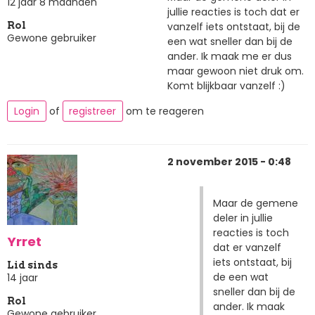
12 jaar 8 maanden
jullie reacties is toch dat er
vanzelf iets ontstaat, bij de
Rol
Gewone gebruiker
een wat sneller dan bij de
ander. Ik maak me er dus
maar gewoon niet druk om.
Komt blijkbaar vanzelf :)
Login
of
registreer
om te reageren
2 november 2015 - 0:48
Maar de gemene
deler in jullie
reacties is toch
Yrret
dat er vanzelf
iets ontstaat, bij
Lid sinds
de een wat
14 jaar
sneller dan bij de
Rol
ander. Ik maak
Gewone gebruiker