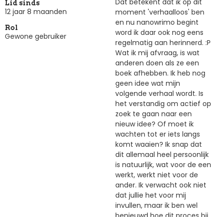
Dat betekent dat ik op dit
Lid sinds
12 jaar 8 maanden
moment 'verhaalloos' ben
en nu nanowrimo begint
Rol
word ik daar ook nog eens
Gewone gebruiker
regelmatig aan herinnerd. :P
Wat ik mij afvraag, is wat
anderen doen als ze een
boek afhebben. Ik heb nog
geen idee wat mijn
volgende verhaal wordt. Is
het verstandig om actief op
zoek te gaan naar een
nieuw idee? Of moet ik
wachten tot er iets langs
komt waaien? Ik snap dat
dit allemaal heel persoonlijk
is natuurlijk, wat voor de een
werkt, werkt niet voor de
ander. Ik verwacht ook niet
dat jullie het voor mij
invullen, maar ik ben wel
benieuwd hoe dit proces bij