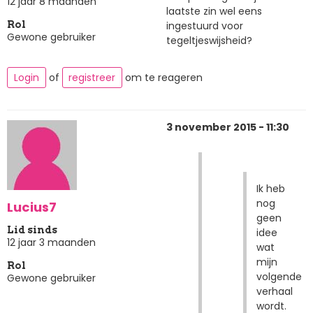
12 jaar 8 maanden
laatste zin wel eens
ingestuurd voor
Rol
Gewone gebruiker
tegeltjeswijsheid?
Login
of
registreer
om te reageren
3 november 2015 - 11:30
Ik heb
nog
Lucius7
geen
Lid sinds
idee
12 jaar 3 maanden
wat
mijn
Rol
volgende
Gewone gebruiker
verhaal
wordt.