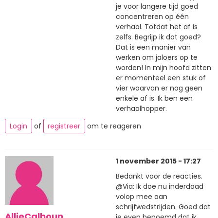
je voor langere tijd goed
concentreren op één
verhaal. Totdat het af is
zelfs. Begrijp ik dat goed?
Dat is een manier van
werken om jaloers op te
worden! In mijn hoofd zitten
er momenteel een stuk of
vier waarvan er nog geen
enkele af is. Ik ben een
verhaalhopper.
Login
of
registreer
om te reageren
1 november 2015 - 17:27
Bedankt voor de reacties.
@Via: Ik doe nu inderdaad
volop mee aan
schrijfwedstrijden. Goed dat
AllieCalhoun
je even benoemd dat ik