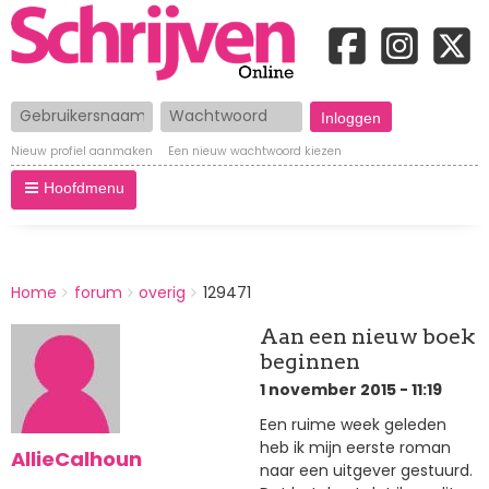
Gebruikersnaam
Wachtwoord
Nieuw profiel aanmaken
Een nieuw wachtwoord kiezen
Hoofdmenu
BREADCRUMBS
Home
forum
overig
129471
You
are
Aan een nieuw boek
here:
beginnen
1 november 2015 - 11:19
Een ruime week geleden
heb ik mijn eerste roman
AllieCalhoun
naar een uitgever gestuurd.