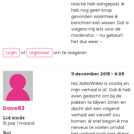
reactie heb aangepast. Ik
heb nog geen knop
gevonden waarmee ik
berichten kan wissen. Dat is
volgens mij iets voor de
moderator. - nu gebeurt
het dus weer -
Login
of
registreer
om te reageren
11 december 2015 - 4:09
Hoi, NaNoWriMo is voorbij en
mijn verhaal is af. Ook ik heb
even gedacht om bij de
pakken te blijven zitten en
Dave83
dacht dat een volgend
verhaal wel vanzelf zou
Lid sinds
komen. Al snel begon ik me
15 jaar 1 maand
nerveus te voelen omdat
het verhaal toch niet direct
Rol