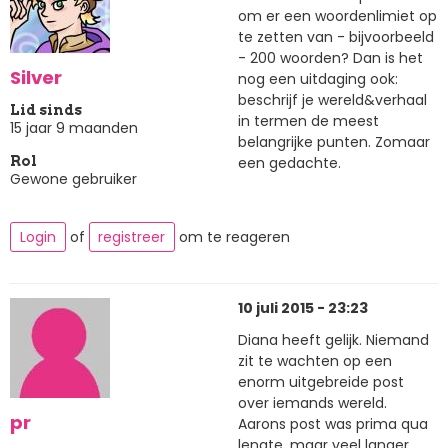
om er een woordenlimiet op
te zetten van - bijvoorbeeld
- 200 woorden? Dan is het
Silver
nog een uitdaging ook:
beschrijf je wereld&verhaal
Lid sinds
in termen de meest
15 jaar 9 maanden
belangrijke punten. Zomaar
een gedachte.
Rol
Gewone gebruiker
Login
of
registreer
om te reageren
10 juli 2015 - 23:23
Diana heeft gelijk. Niemand
zit te wachten op een
enorm uitgebreide post
over iemands wereld.
pr
Aarons post was prima qua
lengte, maar veel langer