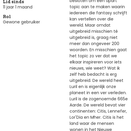
besloten om een apart
Lid sinds
topic aan te maken waarin
11 jaar 1 maand
iedereen die fantasy schrijft
Rol
kan vertellen over die
Gewone gebruiker
wereld. Maar omdat
uitgebreid misschien té
uitgebreid is, graag niet
meer dan ongeveer 200
woorden. En misschien gaat
het topic zo ver dat we
elkaar inspireren voor iets
nieuws, wie weet? Wat ik
zelf heb bedacht is erg
uitgebreid. De wereld heet
Luril en is eigenlijk onze
planeet in een ver verleden.
Luril is de zogenoemde 665e
Aarde. De wereld bevat vier
continenten: Citis, Lennefer,
Lor'Dia en Mher. Citis is het
land waar de mensen
wonen in het Nieuwe