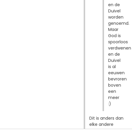
en de
Duivel
worden
genoemd.
Maar
God is
spoorloos
verdwenen
en de
Duivel
is al
eeuwen
bevroren
boven
een
meer
:)
Dit is anders dan
elke andere
fantasy dat zich