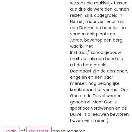
wezens die makkelijk tussen
alle drie de werelden kunnen
reizen. Zij is opgegroeid in
Hemel, maar ziet er uit als
een Demon en haar lessen
vonden ooit plaats op
Aarde, bovenop een berg
waarbij het
Instituut/"schoolgebouw"
eruit ziet als een hand die
uit de berg breekt.
Daarnaast zijn de demonen,
engelen en een paar
mensen nog belangrijke
karakters in het verhaal. Ook
God en de Duivel worden
genoemd. Maar God is
spoorloos verdwenen en de
Duivel is al eeuwen bevroren
boven een meer :)
Login
of
registreer
om te reageren