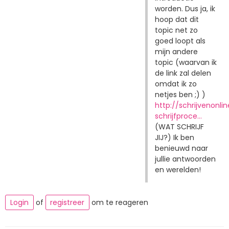
worden. Dus ja, ik
hoop dat dit
topic net zo
goed loopt als
mijn andere
topic (waarvan ik
de link zal delen
omdat ik zo
netjes ben ;) )
http://schrijvenonli
schrijfproce…
(WAT SCHRIJF
JIJ?) Ik ben
benieuwd naar
jullie antwoorden
en werelden!
Login
of
registreer
om te reageren