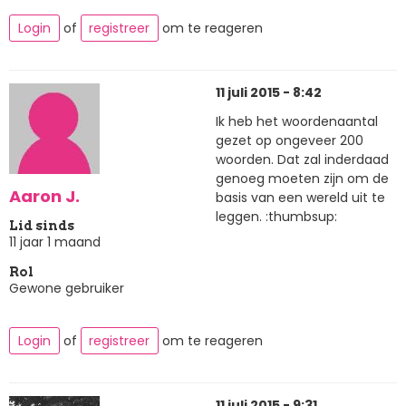
Login
of
registreer
om te reageren
11 juli 2015 - 8:42
Ik heb het woordenaantal
gezet op ongeveer 200
woorden. Dat zal inderdaad
genoeg moeten zijn om de
Aaron J.
basis van een wereld uit te
leggen. :thumbsup:
Lid sinds
11 jaar 1 maand
Rol
Gewone gebruiker
Login
of
registreer
om te reageren
11 juli 2015 - 9:31