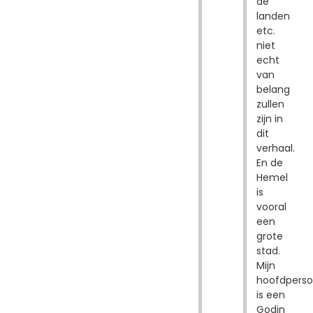
de
landen
etc.
niet
echt
van
belang
zullen
zijn in
dit
verhaal.
En de
Hemel
is
vooral
een
grote
stad.
Mijn
hoofdpers
is een
Godin