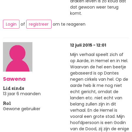
draken leven is zo koud dat
dat gewoon weer terug
komt.
Login
of
registreer
om te reageren
12 juli 2015 - 12:01
Mijn verhaal speelt zich af
op Aarde, in Hemel en in Hel.
Waarvan de hel een beetje
gebaseerd is op Dantes
Sawena
negen cirkels van hel. Op de
aarde heb ik me nog niet
Lid sinds
echt gericht, omdat de
13 jaar 6 maanden
landen etc. niet echt van
belang zullen zijn in dit
Rol
Gewone gebruiker
verhaal. En de Hemel is
vooral een grote stad. Mijn
hoofdpersoon is een Godin
van de Dood, zij zijn de enige