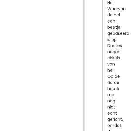
Hel.
Waarvan
de hel
een
beetje
gebaseerd
is op
Dantes
negen
cirkels
van
hel.
Op de
aarde
heb ik
me
nog
niet
echt
gericht,
omdat