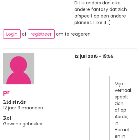
Dit is anders dan elke
andere fantasy dat zich
afspeelt op een andere
planeet. I like it :)
Login
of
registreer
om te reageren
12 juli 2015 - 19:55
Mijn
verhaal
pr
speelt
Lid sinds
zich
12 jaar 9 maanden
af op
Aarde,
Rol
in
Gewone gebruiker
Hemel
en in