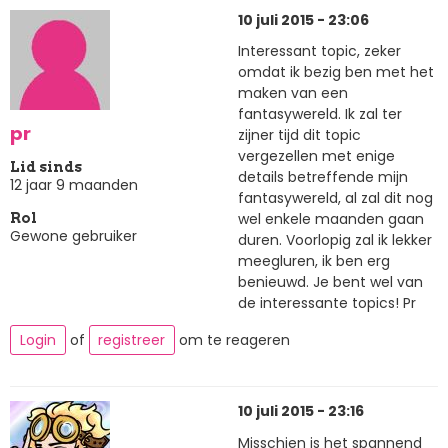
10 juli 2015 - 23:06
Interessant topic, zeker
omdat ik bezig ben met het
maken van een
fantasywereld. Ik zal ter
pr
zijner tijd dit topic
vergezellen met enige
Lid sinds
details betreffende mijn
12 jaar 9 maanden
fantasywereld, al zal dit nog
wel enkele maanden gaan
Rol
Gewone gebruiker
duren. Voorlopig zal ik lekker
meegluren, ik ben erg
benieuwd. Je bent wel van
de interessante topics! Pr
Login
of
registreer
om te reageren
10 juli 2015 - 23:16
Misschien is het spannend