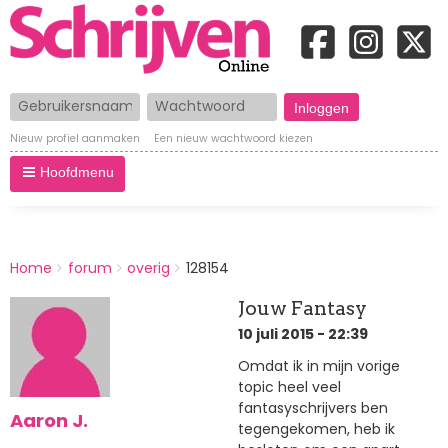
Gebruikersnaam
Wachtwoord
Nieuw profiel aanmaken
Een nieuw wachtwoord kiezen
Hoofdmenu
BREADCRUMBS
Home
forum
overig
128154
You
are
Jouw Fantasy
here:
10 juli 2015 - 22:39
Omdat ik in mijn vorige
topic heel veel
fantasyschrijvers ben
Aaron J.
tegengekomen, heb ik