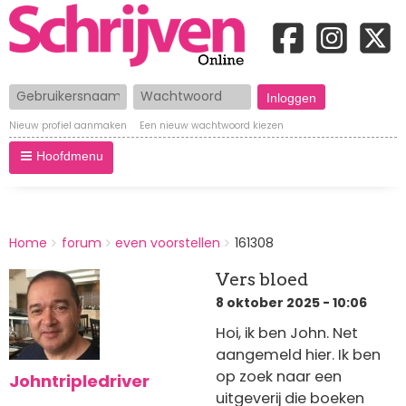
Gebruikersnaam
Wachtwoord
Nieuw profiel aanmaken
Een nieuw wachtwoord kiezen
Hoofdmenu
BREADCRUMBS
Home
forum
even voorstellen
161308
You
are
Vers bloed
here:
8 oktober 2025 - 10:06
Hoi, ik ben John. Net
aangemeld hier. Ik ben
op zoek naar een
Johntripledriver
uitgeverij die boeken