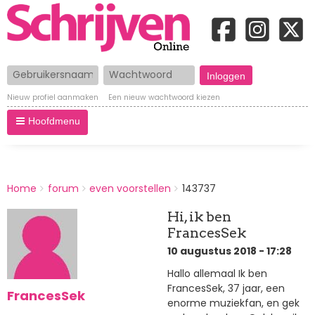
Gebruikersnaam
Wachtwoord
Nieuw profiel aanmaken
Een nieuw wachtwoord kiezen
Hoofdmenu
BREADCRUMBS
Home
forum
even voorstellen
143737
You
are
Hi, ik ben
here:
FrancesSek
10 augustus 2018 - 17:28
Hallo allemaal Ik ben
FrancesSek, 37 jaar, een
FrancesSek
enorme muziekfan, en gek