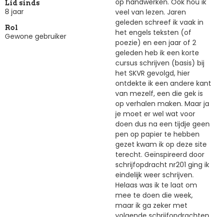
op handwerken. Ook hou ik
Lid sinds
8 jaar
veel van lezen. Jaren
geleden schreef ik vaak in
Rol
het engels teksten (of
Gewone gebruiker
poezie) en een jaar of 2
geleden heb ik een korte
cursus schrijven (basis) bij
het SKVR gevolgd, hier
ontdekte ik een andere kant
van mezelf, een die gek is
op verhalen maken. Maar ja
je moet er wel wat voor
doen dus na een tijdje geen
pen op papier te hebben
gezet kwam ik op deze site
terecht. Geïnspireerd door
schrijfopdracht nr201 ging ik
eindelijk weer schrijven.
Helaas was ik te laat om
mee te doen die week,
maar ik ga zeker met
volgende schrijfopdrachten