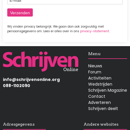
Wij vinden privacy belangrijk. We gaan dan ook zorgvuldig met
persoonsgegevens om. Lees er alles over in ons
privacy-statement
.
Afbeelding
Menu
Nieuws
Forum
Activiteiten
info@schrijvenonline.org
Wedstrijden
088-1102090
Schrijven Magazine
Contact
Adverteren
Schrijven deelt
Adresgegevens
Andere websites