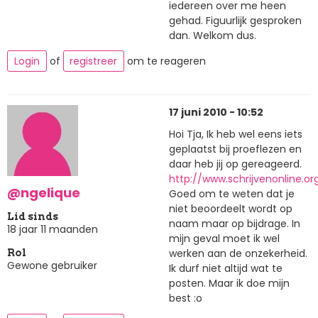
iedereen over me heen
gehad. Figuurlijk gesproken
dan. Welkom dus.
Login
of
registreer
om te reageren
17 juni 2010 - 10:52
Hoi Tja, Ik heb wel eens iets
geplaatst bij proeflezen en
daar heb jij op gereageerd.
http://www.schrijvenonline.o
@ngelique
Goed om te weten dat je
niet beoordeelt wordt op
Lid sinds
naam maar op bijdrage. In
18 jaar 11 maanden
mijn geval moet ik wel
werken aan de onzekerheid.
Rol
Gewone gebruiker
Ik durf niet altijd wat te
posten. Maar ik doe mijn
best :o