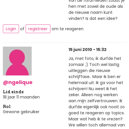
van de forumleden zodat je
hen met zowel de oude als
de nieuwe naam kunt
vinden? Is dat een idee?
Login
of
registreer
om te reageren
15 juni 2010 - 15:32
Ja, met foto, ik durfde het
zomaar ;) Toch wel lastig
uitleggen die nieuwe
schrijffase.. Maar ik ben er
@ngelique
helemaal uit: Ik ga voor het
schrijven! Nu weet ik het
Lid sinds
zeker. Alleen nog werken
18 jaar 11 maanden
aan mijn zelfvertrouwen. Ik
durfde eigenlijk ook nooit zo
Rol
Gewone gebruiker
goed te reageren op topics.
Maar wat heb ik te vrezen?
We willen toch allemaal van