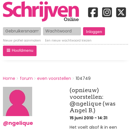
Gebruikersnaam
Wachtwoord
Nieuw profiel aanmaken
Een nieuw wachtwoord kiezen
Hoofdmenu
BREADCRUMBS
Home
forum
even voorstellen
104749
You
are
(opnieuw)
here:
voorstellen:
@ngelique (was
Angel B.)
15 juni 2010 - 14:31
@ngelique
Het voelt alsof ik in een