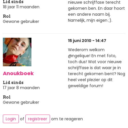
nieuwe schrijffase terecht
Lid sinds
18 jaar 11 maanden
gekomen ben. En daar hoort
een andere naam bij.
Rol
Namelijk, mijn eigen ;).
Gewone gebruiker
15 juni 2010 - 14:47
Wederom welkom
@ngelique! En met foto,
toch dus! Wat voor nieuwe
schrijffase is dat waar je in
Anoukboek
terecht gekomen bent? Nog
heel veel plezier op dit
Lid sinds
geweldige forum!
17 jaar 8 maanden
Rol
Gewone gebruiker
Login
of
registreer
om te reageren