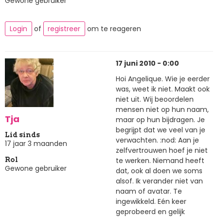
Gewone gebruiker
Login
of
registreer
om te reageren
17 juni 2010 - 0:00
Hoi Angelique. Wie je eerder
was, weet ik niet. Maakt ook
niet uit. Wij beoordelen
mensen niet op hun naam,
Tja
maar op hun bijdragen. Je
begrijpt dat we veel van je
Lid sinds
verwachten. :nod: Aan je
17 jaar 3 maanden
zelfvertrouwen hoef je niet
te werken. Niemand heeft
Rol
Gewone gebruiker
dat, ook al doen we soms
alsof. Ik verander niet van
naam of avatar. Te
ingewikkeld. Eén keer
geprobeerd en gelijk