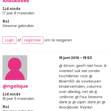
Anoukboek
Lid sinds
17 jaar 8 maanden
Rol
Gewone gebruiker
Login
of
registreer
om te reageren
16 juni 2010 - 19:53
@ Simon: geeft niet hoor, ik
overleef ook wel zonder
hoofdletter :nod: @
Bloem50: de voorkeuren:
@ngelique
Kinderverhalen, columns
over alledag, net als jij
Lid sinds
:unibrow: @ Four Seasons:
18 jaar 11 maanden
dank je @ Lapin: dank je! @
Anoukboek: thanks!
Rol