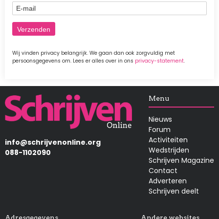
E-mail
Wij vinden privacy belangrijk. We gaan dan ook zorgvuldig met
persoonsgegevens om. Lees er alles over in ons
privacy-statement
.
Afbeelding
Menu
Nieuws
Forum
Activiteiten
info@schrijvenonline.org
Wedstrijden
088-1102090
Schrijven Magazine
Contact
Adverteren
Schrijven deelt
Adresgegevens
Andere websites