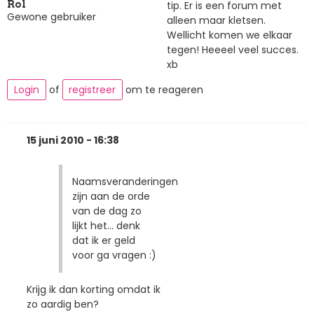
tip. Er is een forum met
Rol
Gewone gebruiker
alleen maar kletsen.
Wellicht komen we elkaar
tegen! Heeeel veel succes.
xb
Login
of
registreer
om te reageren
15 juni 2010 - 16:38
Naamsveranderingen
zijn aan de orde
van de dag zo
lijkt het... denk
dat ik er geld
voor ga vragen :)
Krijg ik dan korting omdat ik
zo aardig ben?