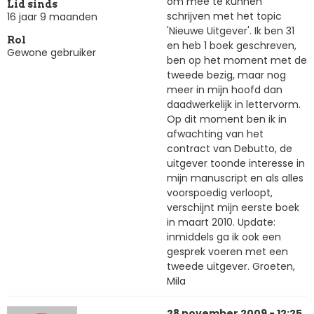
om mee te kunnen
Lid sinds
schrijven met het topic
16 jaar 9 maanden
'Nieuwe Uitgever'. Ik ben 31
Rol
en heb 1 boek geschreven,
Gewone gebruiker
ben op het moment met de
tweede bezig, maar nog
meer in mijn hoofd dan
daadwerkelijk in lettervorm.
Op dit moment ben ik in
afwachting van het
contract van Debutto, de
uitgever toonde interesse in
mijn manuscript en als alles
voorspoedig verloopt,
verschijnt mijn eerste boek
in maart 2010. Update:
inmiddels ga ik ook een
gesprek voeren met een
tweede uitgever. Groeten,
Mila
28 november 2009 - 12:25