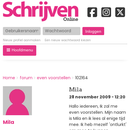
Gebruikersnaam
Wachtwoord
Nieuw profiel aanmaken
Een nieuw wachtwoord kiezen
Hoofdmenu
BREADCRUMBS
Home
forum
even voorstellen
102164
You
are
Mila
here:
28 november 2009 - 12:20
Hallo iedereen, Ik zal me
even voorstellen. Mijn naam
is Mila en ik lees al enige tijd
Mila
mee. Ik heb mezelf 'ontlurkt'