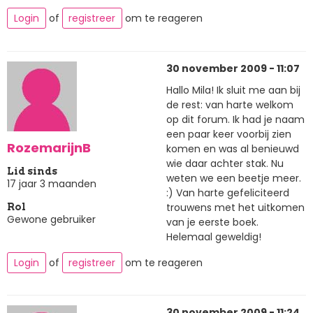
Login
of
registreer
om te reageren
30 november 2009 - 11:07
Hallo Mila! Ik sluit me aan bij
de rest: van harte welkom
op dit forum. Ik had je naam
een paar keer voorbij zien
RozemarijnB
komen en was al benieuwd
wie daar achter stak. Nu
Lid sinds
weten we een beetje meer.
17 jaar 3 maanden
:) Van harte gefeliciteerd
trouwens met het uitkomen
Rol
Gewone gebruiker
van je eerste boek.
Helemaal geweldig!
Login
of
registreer
om te reageren
30 november 2009 - 11:24