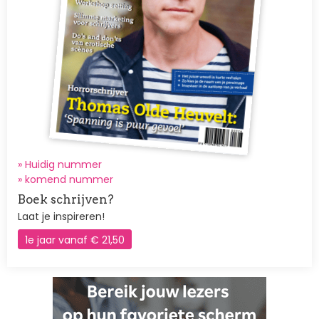
» Huidig nummer
»
komend nummer
Boek schrijven?
Laat je inspireren!
1e jaar vanaf € 21,50