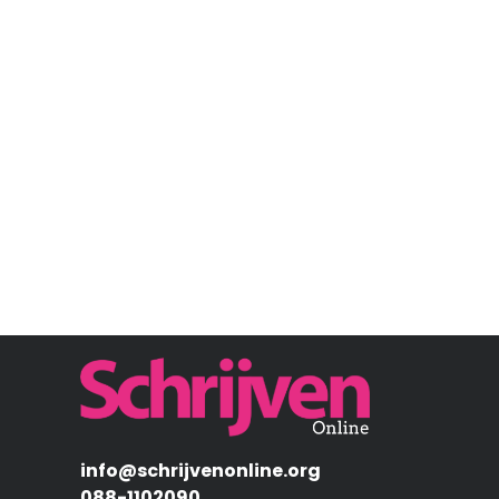
Afbeelding
info@schrijvenonline.org
088-1102090