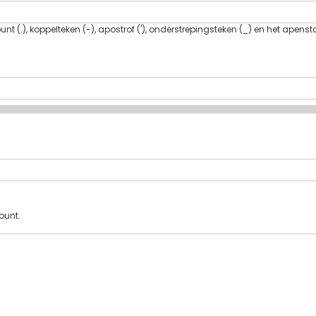
t (.), koppelteken (-), apostrof ('), onderstrepingsteken (_) en het apenst
ount.