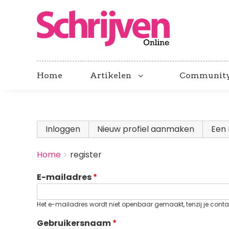
Home
Artikelen
Communit
Primary
Inloggen
Nieuw profiel aanmaken
(actieve
Een 
tabs
BREADCRUMBS
Home
register
You
are
E-mailadres
here:
Het e-mailadres wordt niet openbaar gemaakt, tenzij je contac
Gebruikersnaam