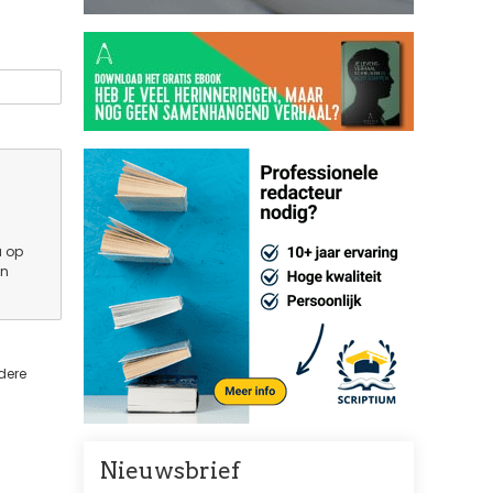
u op
en
dere
Nieuwsbrief