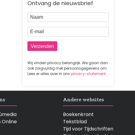
Ontvang de nieuwsbrief
Naam
E-mail
Wij vinden privacy belangrijk. We gaan dan
ook zorgvuldig met persoonsgegevens om.
Lees er alles over in ons
privacy-statement
.
ns
Andere websites
rtùmedia
Boekenkrant
n Online
Tekstblad
Tijd voor Tijdschriften